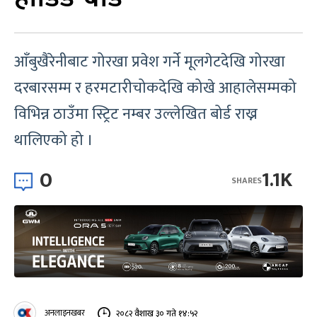
आँबुखैरेनीबाट गोरखा प्रवेश गर्ने मूलगेटदेखि गोरखा
दरबारसम्म र हरमटारीचोकदेखि कोखे आहालेसम्मको
विभिन्न ठाउँमा स्ट्रिट नम्बर उल्लेखित बोर्ड राख्न
थालिएको हो ।
0
1.1K
SHARES
अनलाइनखबर
२०८२ वैशाख ३० गते १४:५२