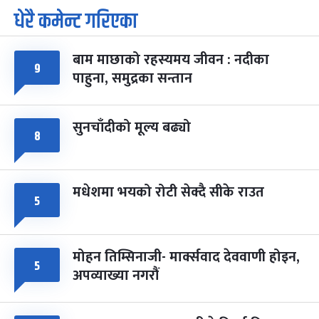
धेरै कमेन्ट गरिएका
पूर्णिमा व्रत
७ महिना बाँकी
७
-
चैत्र ७, २०८३
Mar 21, 2027
आइत
बाम माछाको रहस्यमय जीवन : नदीका
फागुपूर्णिमा
७ महिना बाँकी
८
९
पाहुना, समुद्रका सन्तान
-
चैत्र ८, २०८३
Mar 22, 2027
सोम
सुनचाँदीको मूल्य बढ्यो
८
मधेशमा भयको रोटी सेक्दै सीके राउत
५
मोहन तिम्सिनाजी- मार्क्सवाद देववाणी होइन,
५
अपव्याख्या नगरौं