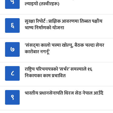
५
ल्याइयो (तस्वीरहरू)
सुरक्षा रिपोर्ट : प्राज्ञिक आवरणमा तिब्बत पक्षीय
६
भाष्य निर्माणको योजना
‘संसद्‍मा कालो चस्मा खोल्नू, बैठक चल्दा सेयर
७
कारोबार नगर्नू’
राष्ट्रिय परिचयपत्रको ‘सर्भर’ समस्याले १६
८
निकायका काम प्रभावित
भारतीय प्रधानसेनापति धिरज सेठ नेपाल आउँदै
९