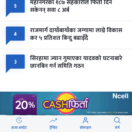
महानगरका १८७ सहकारीले फिर्ता दिन
५
सकेनन् सवा ८ अर्ब
राजमार्ग दायाँबायाँका जग्गामा लाग्ने विकास
४
कर ५ प्रतिशत बिन्दु बढाइँदै
सिरहामा ज्यान गुमाएका यादवको घटनाबारे
३
छानबिन गर्न समिति गठन
वेबस्टोरिज
ताजा अपडेट
ट्रेन्डिङ
प्रोफाइल
सर्च