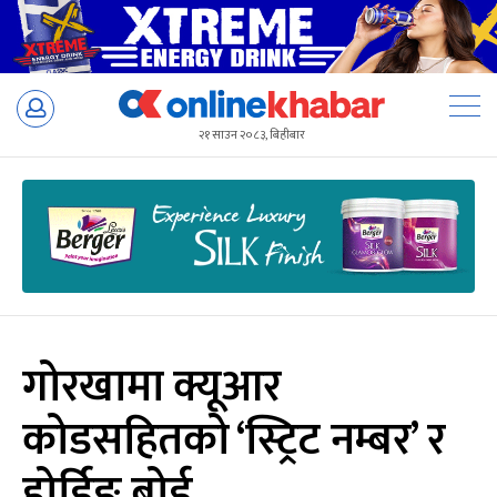
Skip
to
२१ साउन २०८३, बिहीबार
content
गोरखामा क्यूआर
कोडसहितको ‘स्ट्रिट नम्बर’ र
होर्डिङ बोर्ड