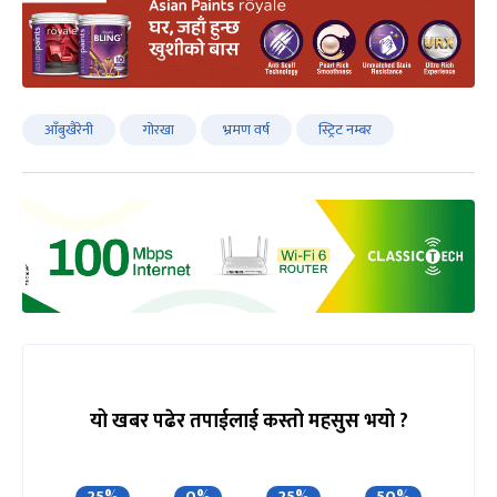
आँबुखैरेनी
गोरखा
भ्रमण वर्ष
स्ट्रिट नम्बर
यो खबर पढेर तपाईलाई कस्तो महसुस भयो ?
25%
0%
25%
50%