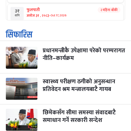
फूलपाती
२ महिना बाँकी
३१
-
असोज ३१ , २०८३
Oct 17, 2026
शनि
कार्तिक सङ्क्रान्ति
२ महिना बाँकी
१
सिफारिस
-
कार्तिक १, २०८३
Oct 18, 2026
आइत
प्रधानमन्त्रीकै उपेक्षामा परेको परम्परागत
महानवमी
२ महिना बाँकी
३
-
नीति–कार्यक्रम
कार्तिक ३, २०८३
Oct 20, 2026
मंगल
विजयादशमी
२ महिना बाँकी
४
-
कार्तिक ४, २०८३
Oct 21, 2026
बुध
स्वास्थ्य परीक्षण ठगीको अनुसन्धान
प्रतिवेदन श्रम मन्त्रालयबाटै गायब
पापा‌ङ्कुशा एकादशी व्रत
२ महिना बाँकी
५
-
कार्तिक ५, २०८३
Oct 22, 2026
बिहि
छिमेकसँग सीमा समस्या संवादबाटै
कुकुर तिहार
३ महिना बाँकी
२२
-
कार्तिक २२, २०८३
समाधान गर्ने सरकारी सन्देश
Nov 8, 2026
आइत