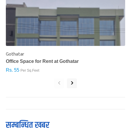
Gothatar
S
Office Space for Rent at Gothatar
H
Rs. 55
R
Per Sq.Feet
‹
›
सम्बन्धित खबर