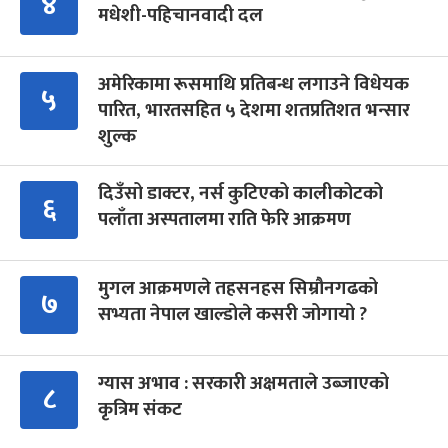
४
मधेशी-पहिचानवादी दल
अमेरिकामा रूसमाथि प्रतिबन्ध लगाउने विधेयक
५
पारित, भारतसहित ५ देशमा शतप्रतिशत भन्सार
शुल्क
दिउँसो डाक्टर, नर्स कुटिएको कालीकोटको
६
पलाँता अस्पतालमा राति फेरि आक्रमण
मुगल आक्रमणले तहसनहस सिम्रौनगढको
७
सभ्यता नेपाल खाल्डोले कसरी जोगायो ?
ग्यास अभाव : सरकारी अक्षमताले उब्जाएको
८
कृत्रिम संकट