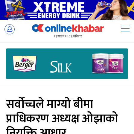
Skip
to
२३ साउन २०८३, शनिबार
content
सर्वोच्चले माग्यो बीमा
प्राधिकरण अध्यक्ष ओझाको
नियुक्ति आधार