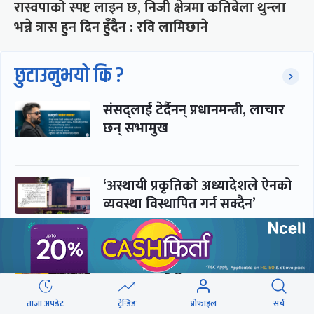
रास्वपाको स्पष्ट लाइन छ, निजी क्षेत्रमा कतिबेला थुन्ला
भन्ने त्रास हुन दिन हुँदैन : रवि लामिछाने
छुटाउनुभयो कि ?
संसद्लाई टेर्दैनन् प्रधानमन्त्री, लाचार
छन् सभामुख
‘अस्थायी प्रकृतिको अध्यादेशले ऐनको
व्यवस्था विस्थापित गर्न सक्दैन’
सरकार-प्रसाईं लुकामारी : छिनमै
पक्राउ, तुरुन्तै रिहा
ताजा अपडेट
ट्रेन्डिङ
प्रोफाइल
सर्च