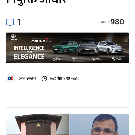
1
980
SHARES
अनलाइनखबर
२०८२ जेठ ५ गते १७:२८