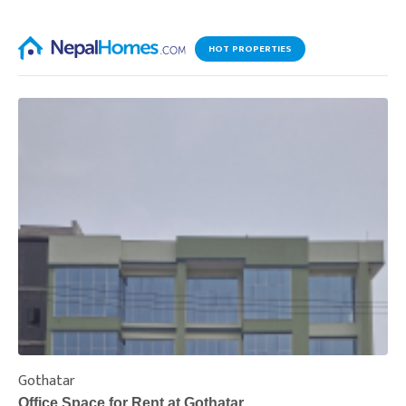
HOT PROPERTIES
Gothatar
S
Office Space for Rent at Gothatar
H