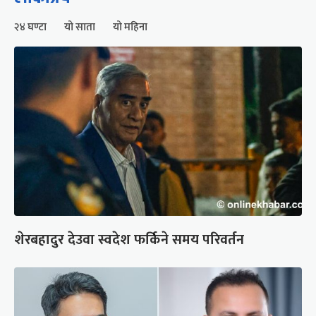
२४ घण्टा
यो साता
यो महिना
शेरबहादुर देउवा स्वदेश फर्किने समय परिवर्तन