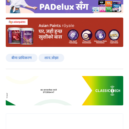
बीमा प्राधिकरण
शरद ओझा