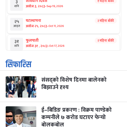
संविधान दिवस
१ महिना बाँकी
३
-
असोज ३, २०८३
Sep 19, 2026
शनि
घटस्थापना
२ महिना बाँकी
२५
-
असोज २५, २०८३
Oct 11, 2026
आइत
फूलपाती
२ महिना बाँकी
३१
-
असोज ३१ , २०८३
Oct 17, 2026
शनि
कार्तिक सङ्क्रान्ति
२ महिना बाँकी
१
सिफारिस
-
कार्तिक १, २०८३
Oct 18, 2026
आइत
संसद्को विशेष दिनमा बालेनको
महानवमी
२ महिना बाँकी
३
-
बिझाउने दृश्य
कार्तिक ३, २०८३
Oct 20, 2026
मंगल
विजयादशमी
२ महिना बाँकी
४
-
कार्तिक ४, २०८३
Oct 21, 2026
बुध
ई–बिडिङ प्रकरण : विक्रम पाण्डेको
कम्पनीले ७ करोड घटाएर फेर्‍यो
पापा‌ङ्कुशा एकादशी व्रत
२ महिना बाँकी
५
बोलकबोल
-
कार्तिक ५, २०८३
Oct 22, 2026
बिहि