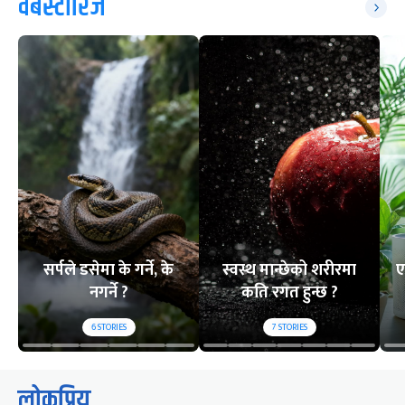
वेबस्टोरिज
सर्पले डसेमा के गर्ने, के
स्वस्थ मान्छेको शरीरमा
ए
नगर्ने ?
कति रगत हुन्छ ?
6
STORIES
7
STORIES
लोकप्रिय