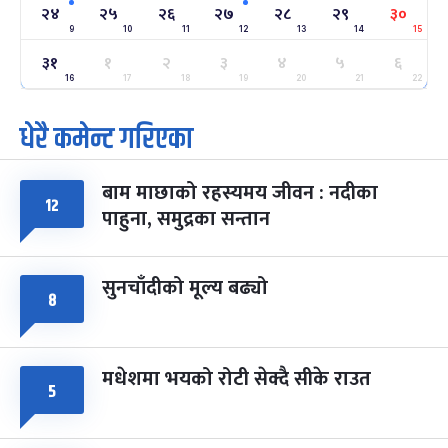
-
फाल्गुन २४, २०८३
Mar 8, 2027
सोम
२४
२५
२६
२७
२८
२९
३०
9
10
11
12
13
14
15
ग्याल्पो ल्होसार
७ महिना बाँकी
२५
३१
१
२
३
४
५
६
-
फाल्गुन २५, २०८३
Mar 9, 2027
मंगल
16
17
18
19
20
21
22
धेरै कमेन्ट गरिएका
पूर्णिमा व्रत
७ महिना बाँकी
७
-
चैत्र ७, २०८३
Mar 21, 2027
आइत
बाम माछाको रहस्यमय जीवन : नदीका
फागुपूर्णिमा
७ महिना बाँकी
८
१२
पाहुना, समुद्रका सन्तान
-
चैत्र ८, २०८३
Mar 22, 2027
सोम
सुनचाँदीको मूल्य बढ्यो
८
मधेशमा भयको रोटी सेक्दै सीके राउत
५