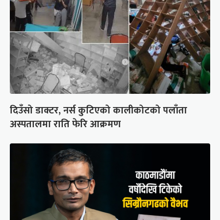
दिउँसो डाक्टर, नर्स कुटिएको कालीकोटको पलाँता
अस्पतालमा राति फेरि आक्रमण