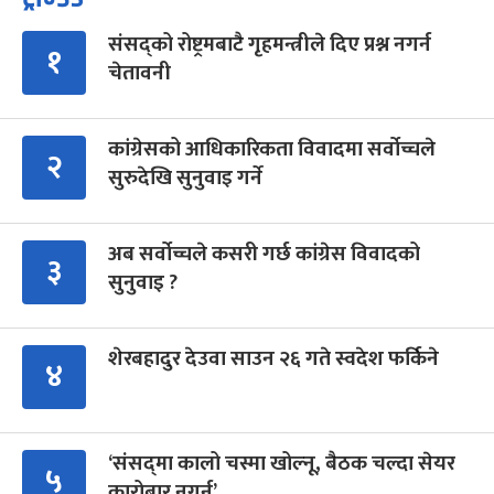
संसद्को रोष्ट्रमबाटै गृहमन्त्रीले दिए प्रश्न नगर्न
१
चेतावनी
कांग्रेसको आधिकारिकता विवादमा सर्वोच्चले
२
सुरुदेखि सुनुवाइ गर्ने
अब सर्वोच्चले कसरी गर्छ कांग्रेस विवादको
३
सुनुवाइ ?
शेरबहादुर देउवा साउन २६ गते स्वदेश फर्किने
४
‘संसद्‍मा कालो चस्मा खोल्नू, बैठक चल्दा सेयर
५
कारोबार नगर्नू’