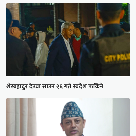
शेरबहादुर देउवा साउन २६ गते स्वदेश फर्किने