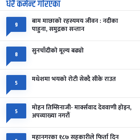
धेरै कमेन्ट गरिएका
पूर्णिमा व्रत
७ महिना बाँकी
७
-
चैत्र ७, २०८३
Mar 21, 2027
आइत
बाम माछाको रहस्यमय जीवन : नदीका
फागुपूर्णिमा
७ महिना बाँकी
८
९
पाहुना, समुद्रका सन्तान
-
चैत्र ८, २०८३
Mar 22, 2027
सोम
सुनचाँदीको मूल्य बढ्यो
८
मधेशमा भयको रोटी सेक्दै सीके राउत
५
मोहन तिम्सिनाजी- मार्क्सवाद देववाणी होइन,
५
अपव्याख्या नगरौं
महानगरका १८७ सहकारीले फिर्ता दिन