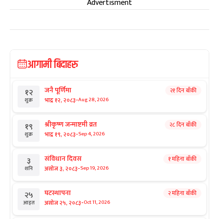
Advertisment
आगामी बिदाहरु
जनै पूर्णिमा
२१ दिन बाँकी
१२
-
भाद्र १२, २०८३
Aug 28, 2026
शुक्र
श्रीकृष्ण जन्माष्टमी व्रत
२८ दिन बाँकी
१९
-
भाद्र १९, २०८३
Sep 4, 2026
शुक्र
संविधान दिवस
१ महिना बाँकी
३
-
असोज ३, २०८३
Sep 19, 2026
शनि
घटस्थापना
२ महिना बाँकी
२५
-
असोज २५, २०८३
Oct 11, 2026
आइत