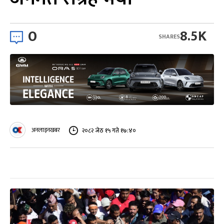
0
8.5K
SHARES
अनलाइनखबर
२०८२ जेठ १५ गते १७:४०