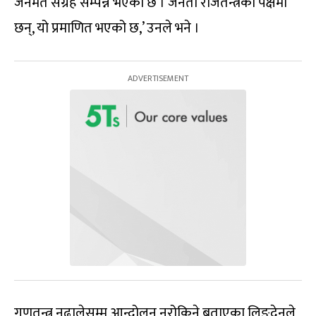
जनमत संग्रह सम्पन्न भएको छ । जनता राजतन्त्रको पक्षमा
छन्, यो प्रमाणित भएको छ,’ उनले भने ।
गणतन्त्र नढालेसम्म आन्दोलन नरोकिने बताएका लिङ्देनले