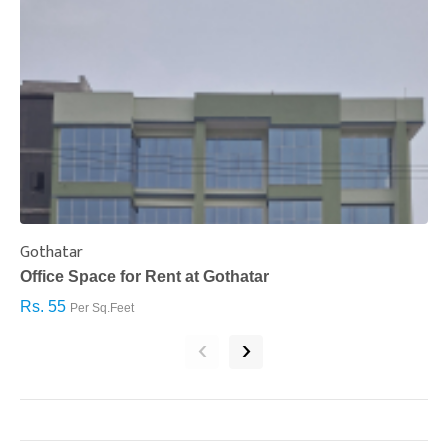
Gothatar
S
Office Space for Rent at Gothatar
H
Rs. 55
R
Per Sq.Feet
‹
›