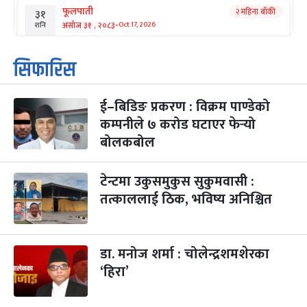
फूलपाती
२ महिना बाँकी
३१
-
असोज ३१ , २०८३
Oct 17, 2026
शनि
कार्तिक सङ्क्रान्ति
२ महिना बाँकी
१
सिफारिस
-
कार्तिक १, २०८३
Oct 18, 2026
आइत
ई–बिडिङ प्रकरण : विक्रम पाण्डेको
महानवमी
२ महिना बाँकी
३
-
कम्पनीले ७ करोड घटाएर फेर्‍यो
कार्तिक ३, २०८३
Oct 20, 2026
मंगल
बोलकबोल
विजयादशमी
२ महिना बाँकी
४
-
कार्तिक ४, २०८३
Oct 21, 2026
बुध
टेन्टमा उकुसमुकुस सुकुमवासी :
तत्काललाई ठिक, भविष्य अनिश्चित
पापा‌ङ्कुशा एकादशी व्रत
२ महिना बाँकी
५
-
कार्तिक ५, २०८३
Oct 22, 2026
बिहि
डा. मनोज शर्मा : चोलेन्द्रशमशेरका
कुकुर तिहार
३ महिना बाँकी
२२
-
कार्तिक २२, २०८३
Nov 8, 2026
आइत
‘हिरा’
गाई पूजा
३ महिना बाँकी
२३