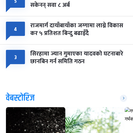
५
सकेनन् सवा ८ अर्ब
राजमार्ग दायाँबायाँका जग्गामा लाग्ने विकास
४
कर ५ प्रतिशत बिन्दु बढाइँदै
सिरहामा ज्यान गुमाएका यादवको घटनाबारे
३
छानबिन गर्न समिति गठन
वेबस्टोरिज