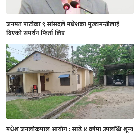
जनमत पार्टीका ९ सांसदले मधेशका मुख्यमन्त्रीलाई
दिएको समर्थन फिर्ता लिए
मधेश जनलोकपाल आयोग : साढे ४ वर्षमा उपलब्धि शून्य