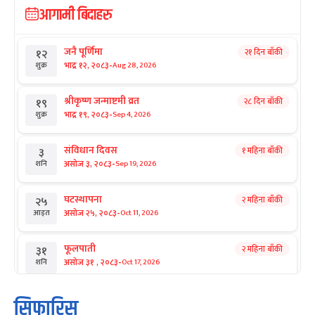
आगामी बिदाहरु
जनै पूर्णिमा
२१ दिन बाँकी
१२
-
भाद्र १२, २०८३
Aug 28, 2026
शुक्र
श्रीकृष्ण जन्माष्टमी व्रत
२८ दिन बाँकी
१९
-
भाद्र १९, २०८३
Sep 4, 2026
शुक्र
संविधान दिवस
१ महिना बाँकी
३
-
असोज ३, २०८३
Sep 19, 2026
शनि
घटस्थापना
२ महिना बाँकी
२५
-
असोज २५, २०८३
Oct 11, 2026
आइत
फूलपाती
२ महिना बाँकी
३१
-
असोज ३१ , २०८३
Oct 17, 2026
शनि
कार्तिक सङ्क्रान्ति
२ महिना बाँकी
१
सिफारिस
-
कार्तिक १, २०८३
Oct 18, 2026
आइत