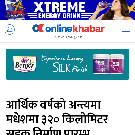
Skip
to
२२ साउन २०८३, शुक्रबार
content
आर्थिक वर्षको अन्त्यमा
मधेशमा ३२० किलोमिटर
सडक निर्माण प्रारम्भ