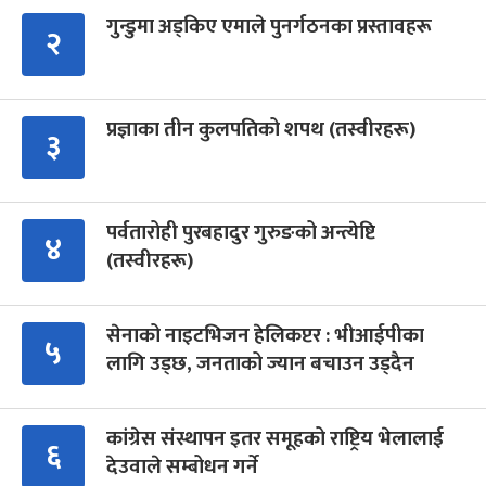
गुन्डुमा अड्किए एमाले पुनर्गठनका प्रस्तावहरू
२
प्रज्ञाका तीन कुलपतिको शपथ (तस्वीरहरू)
३
पर्वतारोही पुरबहादुर गुरुङको अन्त्येष्टि
४
(तस्वीरहरू)
सेनाको नाइटभिजन हेलिकप्टर : भीआईपीका
५
लागि उड्छ, जनताको ज्यान बचाउन उड्दैन
कांग्रेस संस्थापन इतर समूहको राष्ट्रिय भेलालाई
६
देउवाले सम्बोधन गर्ने