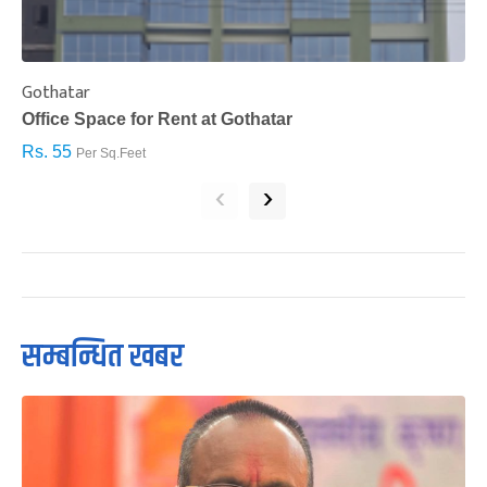
Gothatar
S
Office Space for Rent at Gothatar
H
Rs. 55
R
Per Sq.Feet
‹
›
सम्बन्धित खबर