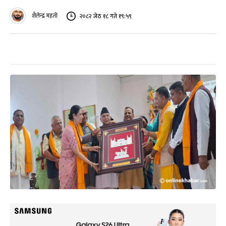
शैलेन्द्र महतो
२०८२ जेठ १८ गते १९:५९