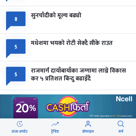
सुनचाँदीको मूल्य बढ्यो
८
मधेशमा भयको रोटी सेक्दै सीके राउत
५
राजमार्ग दायाँबायाँका जग्गामा लाग्ने विकास
५
कर ५ प्रतिशत बिन्दु बढाइँदै
मोहन तिम्सिनाजी- मार्क्सवाद देववाणी होइन,
५
अपव्याख्या नगरौं
महानगरका १८७ सहकारीले फिर्ता दिन
५
ताजा अपडेट
ट्रेन्डिङ
प्रोफाइल
सर्च