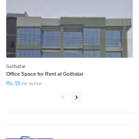
Gothatar
S
Office Space for Rent at Gothatar
H
Rs. 55
R
Per Sq.Feet
‹
›