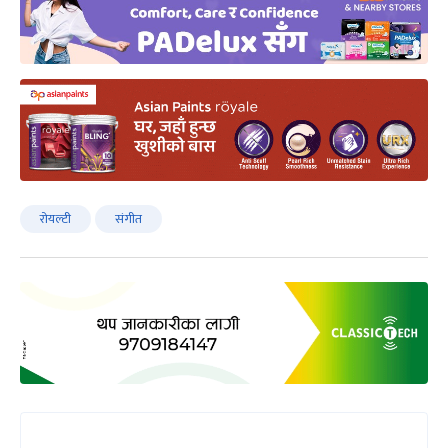
रोयल्टी
संगीत