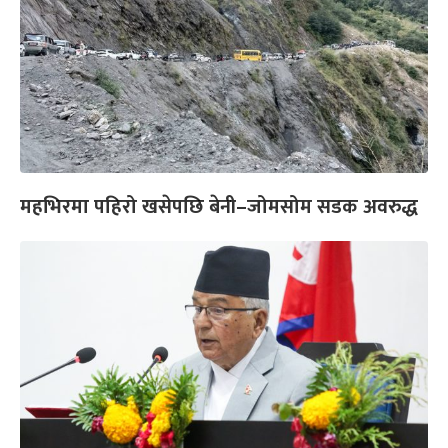
महभिरमा पहिरो खसेपछि बेनी–जोमसोम सडक अवरुद्ध