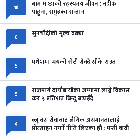
बाम माछाको रहस्यमय जीवन : नदीका
फागुपूर्णिमा
१०
७ महिना बाँकी
८
पाहुना, समुद्रका सन्तान
-
चैत्र ८, २०८३
Mar 22, 2027
सोम
सुनचाँदीको मूल्य बढ्यो
८
मधेशमा भयको रोटी सेक्दै सीके राउत
५
राजमार्ग दायाँबायाँका जग्गामा लाग्ने विकास
५
कर ५ प्रतिशत बिन्दु बढाइँदै
ब्लु बस सेवाबाट लैंगिक असमानतालाई
४
प्रोत्साहन नगर्ने नीति लिएका हौं : मन्त्री बादी