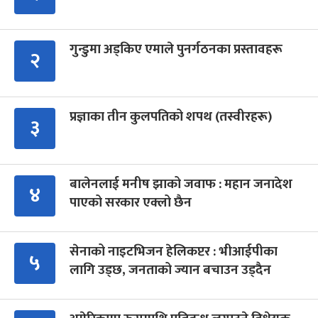
गुन्डुमा अड्किए एमाले पुनर्गठनका प्रस्तावहरू
२
प्रज्ञाका तीन कुलपतिको शपथ (तस्वीरहरू)
३
बालेनलाई मनीष झाको जवाफ : महान जनादेश
४
पाएको सरकार एक्लो छैन
सेनाको नाइटभिजन हेलिकप्टर : भीआईपीका
५
लागि उड्छ, जनताको ज्यान बचाउन उड्दैन