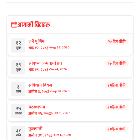
आगामी बिदाहरु
जनै पूर्णिमा
२० दिन बाँकी
१२
-
भाद्र १२, २०८३
Aug 28, 2026
शुक्र
श्रीकृष्ण जन्माष्टमी व्रत
२७ दिन बाँकी
१९
-
भाद्र १९, २०८३
Sep 4, 2026
शुक्र
संविधान दिवस
१ महिना बाँकी
३
-
असोज ३, २०८३
Sep 19, 2026
शनि
घटस्थापना
२ महिना बाँकी
२५
-
असोज २५, २०८३
Oct 11, 2026
आइत
फूलपाती
२ महिना बाँकी
३१
-
असोज ३१ , २०८३
Oct 17, 2026
शनि