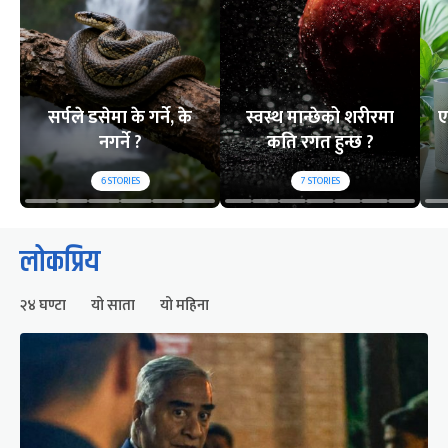
सर्पले डसेमा के गर्ने, के
स्वस्थ मान्छेको शरीरमा
ए
नगर्ने ?
कति रगत हुन्छ ?
6
STORIES
7
STORIES
लोकप्रिय
२४ घण्टा
यो साता
यो महिना