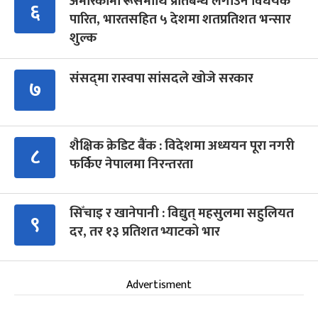
अमेरिकामा रूसमाथि प्रतिबन्ध लगाउने विधेयक
६
पारित, भारतसहित ५ देशमा शतप्रतिशत भन्सार
शुल्क
संसद्‍मा रास्वपा सांसदले खोजे सरकार
७
शैक्षिक क्रेडिट बैंक : विदेशमा अध्ययन पूरा नगरी
८
फर्किए नेपालमा निरन्तरता
सिँचाइ र खानेपानी : विद्युत् महसुलमा सहुलियत
९
दर, तर १३ प्रतिशत भ्याटको भार
Advertisment