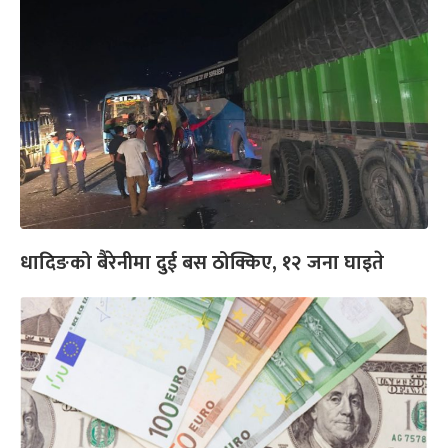
धादिङको बैरेनीमा दुई बस ठोक्किए, १२ जना घाइते