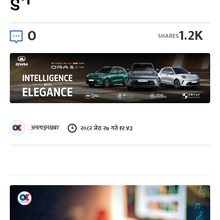
0
1.2K
SHARES
अनलाइनखबर
२०८२ जेठ २७ गते १२:४३