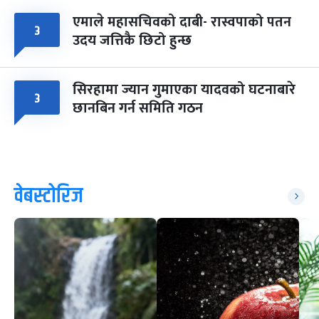
एमाले महासचिवको दाबी- रास्वपाको पतन
३
उदय जत्तिकै छिटो हुन्छ
सिरहामा ज्यान गुमाएका यादवको घटनाबारे
३
छानबिन गर्न समिति गठन
वेबस्टोरिज