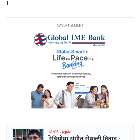
।
यो पनि पढ्नुहोस
रेडियोमा संगीत रोयल्टी विवाद :