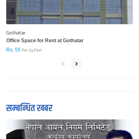
Gothatar
S
Office Space for Rent at Gothatar
H
Rs. 55
R
Per Sq.Feet
‹
›
सम्बन्धित खबर