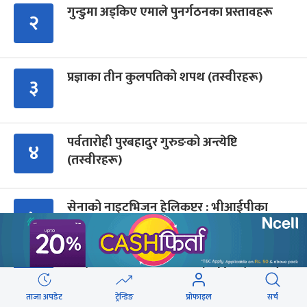
गुन्डुमा अड्किए एमाले पुनर्गठनका प्रस्तावहरू
२
प्रज्ञाका तीन कुलपतिको शपथ (तस्वीरहरू)
३
पर्वतारोही पुरबहादुर गुरुङको अन्त्येष्टि
४
(तस्वीरहरू)
सेनाको नाइटभिजन हेलिकप्टर : भीआईपीका
५
लागि उड्छ, जनताको ज्यान बचाउन उड्दैन
कांग्रेस संस्थापन इतर समूहको राष्ट्रिय भेलालाई
६
देउवाले सम्बोधन गर्ने
ताजा अपडेट
ट्रेन्डिङ
प्रोफाइल
सर्च