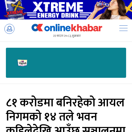
Skip
to
२२ साउन २०८३, शुक्रबार
content
८१ करोडमा बनिरहेको आयल
निगमको १४ तले भवन
कहिलेदेखि आउँछ सञ्चालनमा