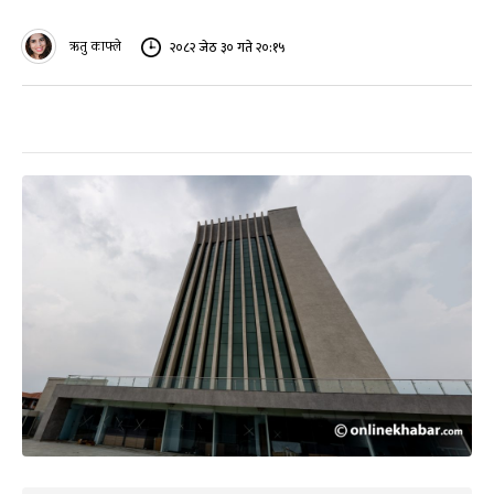
ऋतु काफ्ले
२०८२ जेठ ३० गते २०:१५