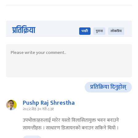
प्रतिक्रिया
भर्खरै
पुराना
लोकप्रिय
प्रतिक्रिया दिनुहोस्
Pushp Raj Shrestha
२०८२ जेठ ३० गते ८:३१
उपभोक्ताहरुलाई मारेर यस्तो विलासितायुक्त भवन बनाउने
सामन्तीहरु । साधारण डिजायनको बनाउन सकिने थियो ।