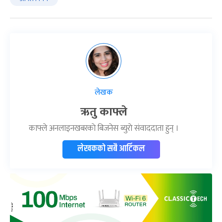
लेखक
ऋतु काफ्ले
काफ्ले अनलाइनखबरकाे बिजनेस ब्युराे संवाददाता हुन् ।
लेखकको सबै आर्टिकल