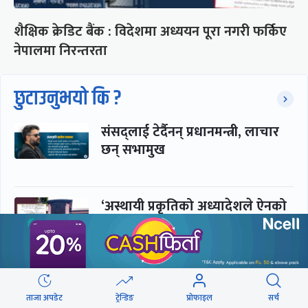
शैक्षिक क्रेडिट बैंक : विदेशमा अध्ययन पूरा नगरी फर्किए
नेपालमा निरन्तरता
छुटाउनुभयो कि ?
संसद्लाई टेर्दैनन् प्रधानमन्त्री, लाचार
छन् सभामुख
‘अस्थायी प्रकृतिको अध्यादेशले ऐनको
व्यवस्था विस्थापित गर्न सक्दैन’
सरकार-प्रसाईं लुकामारी : छिनमै
पक्राउ, तुरुन्तै रिहा
ताजा अपडेट
ट्रेन्डिङ
प्रोफाइल
सर्च