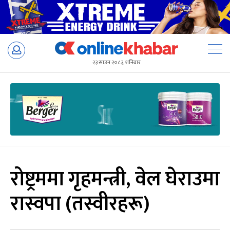
Skip
to
२३ साउन २०८३, शनिबार
content
रोष्ट्रममा गृहमन्त्री, वेल घेराउमा
रास्वपा (तस्वीरहरू)