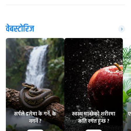
वेबस्टोरिज
सर्पले डसेमा के गर्ने, के
स्वस्थ मान्छेको शरीरमा
ए
नगर्ने ?
कति रगत हुन्छ ?