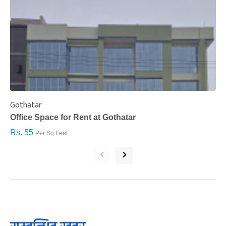
Gothatar
S
Office Space for Rent at Gothatar
H
Rs. 55
R
Per Sq.Feet
‹
›