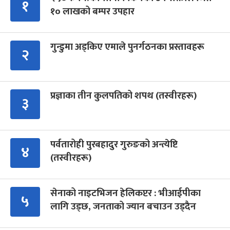
१
१० लाखको बम्पर उपहार
गुन्डुमा अड्किए एमाले पुनर्गठनका प्रस्तावहरू
२
प्रज्ञाका तीन कुलपतिको शपथ (तस्वीरहरू)
३
पर्वतारोही पुरबहादुर गुरुङको अन्त्येष्टि
४
(तस्वीरहरू)
सेनाको नाइटभिजन हेलिकप्टर : भीआईपीका
५
लागि उड्छ, जनताको ज्यान बचाउन उड्दैन