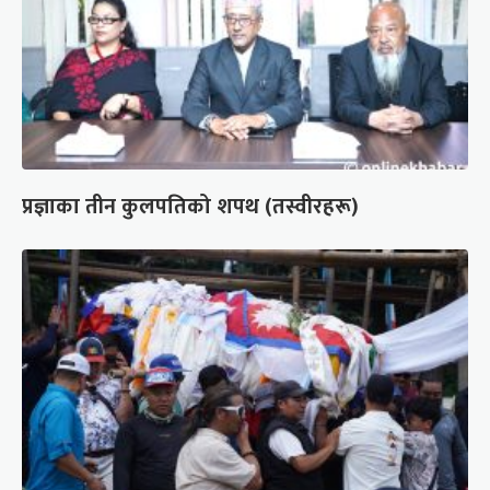
प्रज्ञाका तीन कुलपतिको शपथ (तस्वीरहरू)