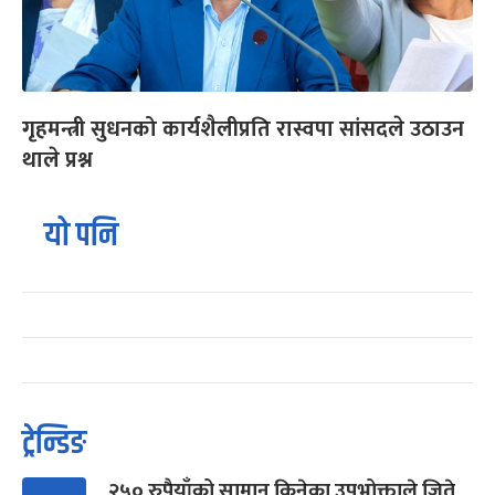
गृहमन्त्री सुधनको कार्यशैलीप्रति रास्वपा सांसदले उठाउन
थाले प्रश्न
यो पनि
ट्रेन्डिङ
२५० रुपैयाँको सामान किनेका उपभोक्ताले जिते