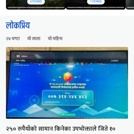
6
STORIES
7
STORIES
लोकप्रिय
२४ घण्टा
यो साता
यो महिना
२५० रुपैयाँको सामान किनेका उपभोक्ताले जिते १०