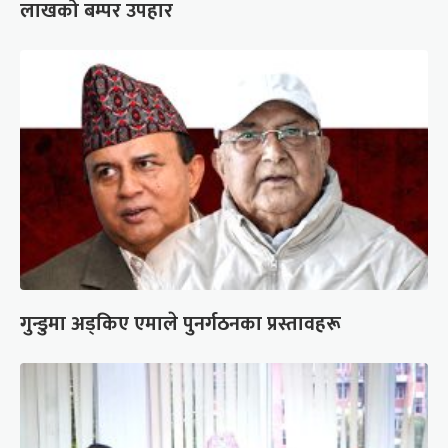
लाखको बम्पर उपहार
गुन्डुमा अड्किए एमाले पुनर्गठनका प्रस्तावहरू