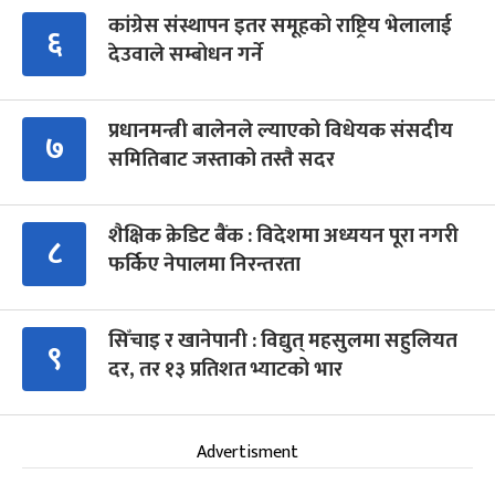
कांग्रेस संस्थापन इतर समूहको राष्ट्रिय भेलालाई
६
देउवाले सम्बोधन गर्ने
प्रधानमन्त्री बालेनले ल्याएको विधेयक संसदीय
७
समितिबाट जस्ताको तस्तै सदर
शैक्षिक क्रेडिट बैंक : विदेशमा अध्ययन पूरा नगरी
८
फर्किए नेपालमा निरन्तरता
सिँचाइ र खानेपानी : विद्युत् महसुलमा सहुलियत
९
दर, तर १३ प्रतिशत भ्याटको भार
Advertisment