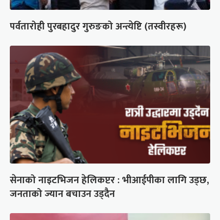
पर्वतारोही पुरबहादुर गुरुङको अन्त्येष्टि (तस्वीरहरू)
सेनाको नाइटभिजन हेलिकप्टर : भीआईपीका लागि उड्छ,
जनताको ज्यान बचाउन उड्दैन