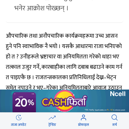
भनेर आक्रोश पोख्छन् ।
औपचारिक तथा अनौपचारिक कार्यक्रमहरूमा उच्च आसन
हुने पनि स्वाभाविक नै भयो । यसकै आधारमा राजा भनिएको
हो त ? उनीहरूले भ्रष्टाचार वा अनियमितता गरेको थाहा भए
तत्काल उजुर गर्ने, कारबाहीका लागि दबाब बढाउने काम गर्न
त पाइएकै छ । राजतन्त्रकालका प्रतिनिधिलाई देख्न–भेट्न
समेत नपाउने र भए–गरेका अनियमितताबारे आवाज उठाउन
नसकिने यथार्थका बीच अहिले घरआँगनमै जनप्रतिनिधिसँग
भेटेर गुनासो गर्न वा आफ्नो व्यक्तिगत वा सामाजिक
समस्याबारे तत्काल फोन गरेर अवगत गराउन सकिने
ताजा अपडेट
ट्रेन्डिङ
प्रोफाइल
सर्च