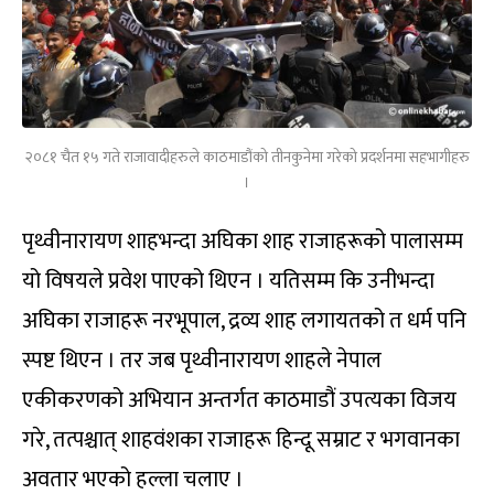
२०८१ चैत १५ गते राजावादीहरुले काठमाडौंको तीनकुनेमा गरेको प्रदर्शनमा सहभागीहरु
।
पृथ्वीनारायण शाहभन्दा अघिका शाह राजाहरूको पालासम्म
यो विषयले प्रवेश पाएको थिएन । यतिसम्म कि उनीभन्दा
अघिका राजाहरू नरभूपाल, द्रव्य शाह लगायतको त धर्म पनि
स्पष्ट थिएन । तर जब पृथ्वीनारायण शाहले नेपाल
एकीकरणको अभियान अन्तर्गत काठमाडौं उपत्यका विजय
गरे, तत्पश्चात् शाहवंशका राजाहरू हिन्दू सम्राट र भगवानका
अवतार भएको हल्ला चलाए ।