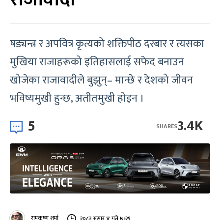
षड्यन्त्र र अपवित्र कृत्यको शक्तिपीठ दरबार र त्यसका
मुखिया राजाहरूको इतिहासलाई सफेद बनाउन
खोजेका राजावादीले बुझुन्– मान्छे र देशको जीवन
भविष्यमुखी हुन्छ, अतीतमुखी होइन ।
5
3.4K
SHARES
रामकृष्ण शर्मा
२०८२ असार ४ गते ७:२९