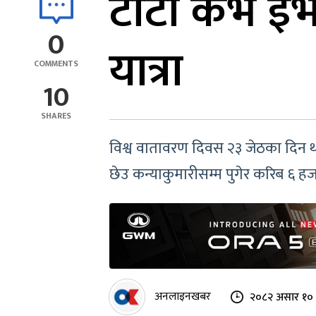
टाटा कर्भ ई
0
यात्रा
COMMENTS
10
SHARES
विश्व वातावरण दिवस २३ जेठका दिन थाप
छेउ कन्याकुमारीसम्म पुगेर करिब ६ ह
अनलाइनखबर
२०८२ असार १० 