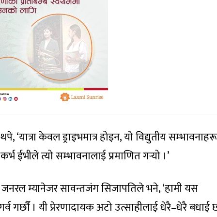
े, ‘यात्रा केवल ड्राइभमात्र होइन, यो विद्युतीय सम्भावनाहर
कर्भ ईभीले त्यो सम्भावनालाई प्रमाणित गर्‍यो ।’
ा जनरल म्यानेजर सावन्तजंग सिजापतिले भने, ‘हामी यस
 गर्छौं । यी प्रेरणादायक अटो उत्साहीलाई धेरै–धेरै बधाई 