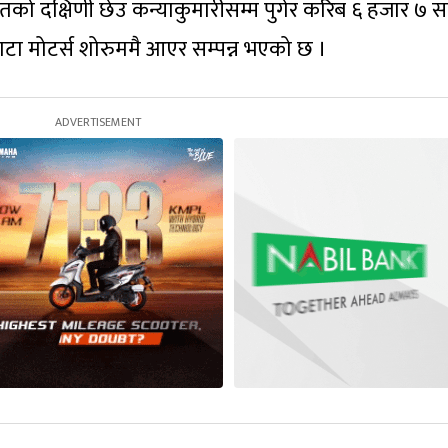
ारतको दक्षिणी छेउ कन्याकुमारीसम्म पुगेर करिब ६ हजार ७ 
टा मोटर्स शोरुममै आएर सम्पन्न भएको छ ।