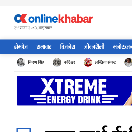
Skip
to
content
२४ साउन २०८३, आइतबार
होमपेज
समाचार
बिजनेस
जीवनशैली
मनोरञ्ज
किरण सिंह
कोटेश्वर
अस्तित्व संकट