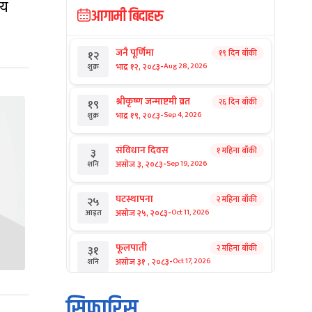
सय
आगामी बिदाहरु
जनै पूर्णिमा
१९ दिन बाँकी
१२
-
भाद्र १२, २०८३
Aug 28, 2026
शुक्र
श्रीकृष्ण जन्माष्टमी व्रत
२६ दिन बाँकी
१९
-
भाद्र १९, २०८३
Sep 4, 2026
शुक्र
संविधान दिवस
१ महिना बाँकी
३
-
असोज ३, २०८३
Sep 19, 2026
शनि
घटस्थापना
२ महिना बाँकी
२५
-
असोज २५, २०८३
Oct 11, 2026
आइत
फूलपाती
२ महिना बाँकी
३१
-
असोज ३१ , २०८३
Oct 17, 2026
शनि
कार्तिक सङ्क्रान्ति
२ महिना बाँकी
१
सिफारिस
-
कार्तिक १, २०८३
Oct 18, 2026
आइत