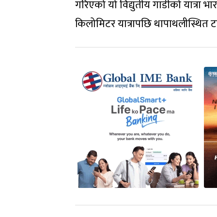
गरिएको यो विद्युतीय गाडीको यात्रा भ
किलोमिटर यात्रापछि थापाथलीस्थित टा