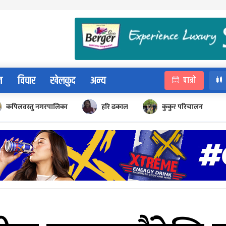
न
विचार
खेलकुद
अन्य
पात्रो
कपिलवस्तु नगरपालिका
हरि ढकाल
कुकुर परिचालन