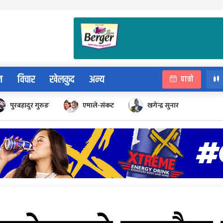
न
विचार
खेलकुद
अन्य
पात्रो
पुरबहादुर गुरुङ
एमाले-संकट
खगेन्द्र सुनार