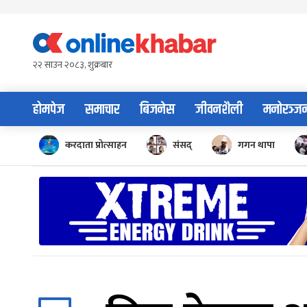
Skip
to
content
२२ साउन २०८३, शुक्रबार
होमपेज
समाचार
बिजनेस
जीवनशैली
मनोरञ्ज
करदाता प्रोत्साहन
संसद्
गगन थापा