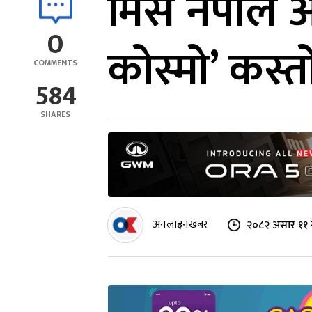
मिस नेपाल 
0
कोस्मो’ कस्तो
COMMENTS
584
SHARES
अनलाइनखबर
२०८२ असार ११ 