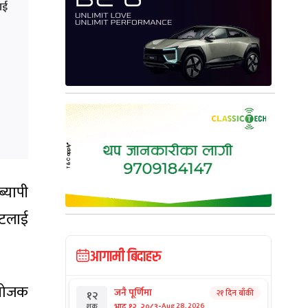
ाई
्यापी
न्टलाई
आगामी बिदाहरु
आयोजक
जनै पूर्णिमा
२१ दिन बाँकी
१२
-
भाद्र १२, २०८३
Aug 28, 2026
शुक्र