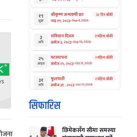
श्रीकृष्ण जन्माष्टमी व्रत
२८ दिन बाँकी
१९
-
भाद्र १९, २०८३
Sep 4, 2026
शुक्र
संविधान दिवस
१ महिना बाँकी
३
-
असोज ३, २०८३
Sep 19, 2026
शनि
घटस्थापना
२ महिना बाँकी
२५
-
असोज २५, २०८३
Oct 11, 2026
आइत
फूलपाती
२ महिना बाँकी
३१
-
असोज ३१ , २०८३
Oct 17, 2026
शनि
कार्तिक सङ्क्रान्ति
२ महिना बाँकी
१
सिफारिस
-
कार्तिक १, २०८३
Oct 18, 2026
आइत
महानवमी
२ महिना बाँकी
३
-
कार्तिक ३, २०८३
Oct 20, 2026
मंगल
छिमेकसँग सीमा समस्या
योजना