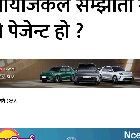
आयोजकले सम्झौता 
 पेजेन्ट हो ?
गते १२:५५