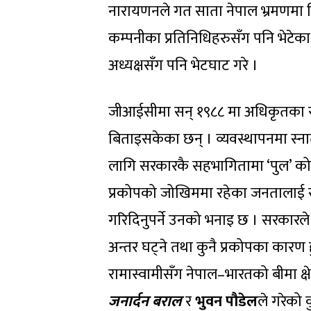
नारायणनले गत साता नेपाल भ्रमणमा थिए
कम्पनीका प्रतिनिधिहरुसँग पनि भेटेका
अध्यक्षसँग पनि भेटघाट गरे ।
जीआईसीमा सन् १९८८ मा अधिकृतका रूपम
बिताइसकेका छन् । व्यवस्थापनमा स्नात
लागि सरकारकै सहभागितामा ‘पुल’ को 
प्रकोपको जोखिममा रहेका जनतालाई सर
गरिदिनुपर्ने उनको भनाइ छ । सरकारले य
अन्तर घट्ने तथा कुनै प्रकोपका कारण हु
रामास्वामीसँग नेपाल–भारतको बीमा क्
जनार्दन बराल
र
भुवन पौडेल
ले गरेको 