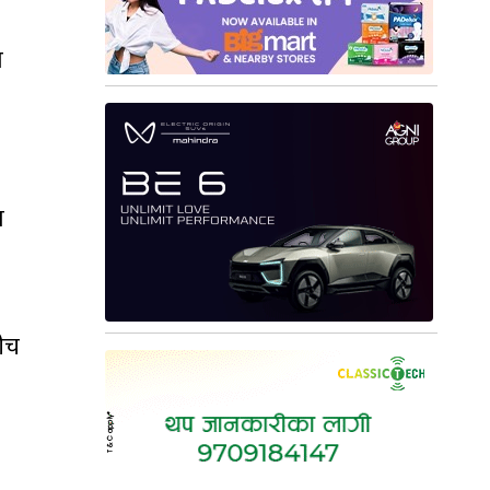
ा
ा
बीच