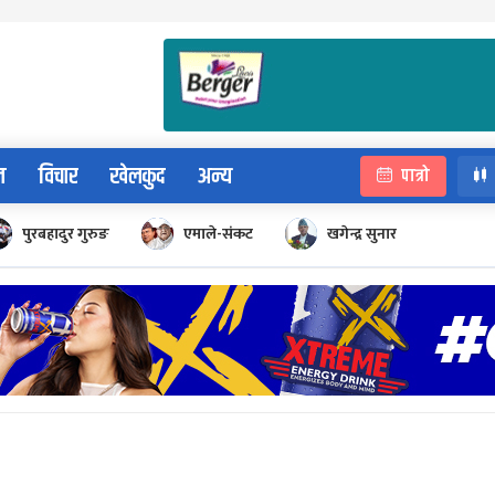
न
विचार
खेलकुद
अन्य
पात्रो
पुरबहादुर गुरुङ
एमाले-संकट
खगेन्द्र सुनार