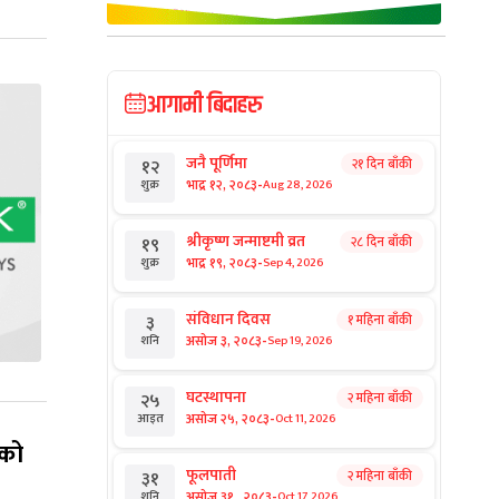
आगामी बिदाहरु
जनै पूर्णिमा
२१ दिन बाँकी
१२
-
भाद्र १२, २०८३
Aug 28, 2026
शुक्र
श्रीकृष्ण जन्माष्टमी व्रत
२८ दिन बाँकी
१९
-
भाद्र १९, २०८३
Sep 4, 2026
शुक्र
संविधान दिवस
१ महिना बाँकी
३
-
असोज ३, २०८३
Sep 19, 2026
शनि
घटस्थापना
२ महिना बाँकी
२५
-
असोज २५, २०८३
Oct 11, 2026
आइत
लको
फूलपाती
२ महिना बाँकी
३१
-
असोज ३१ , २०८३
Oct 17, 2026
शनि