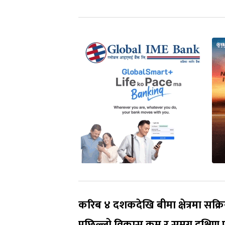
करिब ४ दशकदेखि बीमा क्षेत्रमा सक
पछिल्लो विकास क्रम र समग्र दक्षिण ए