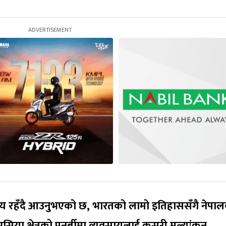
्रिय रहँदै आउनुभएको छ, भारतको लामो इतिहाससँगै नेपा
सिया क्षेत्रको पुनर्बीमा व्यवसायलाई कसरी मूल्यांकन