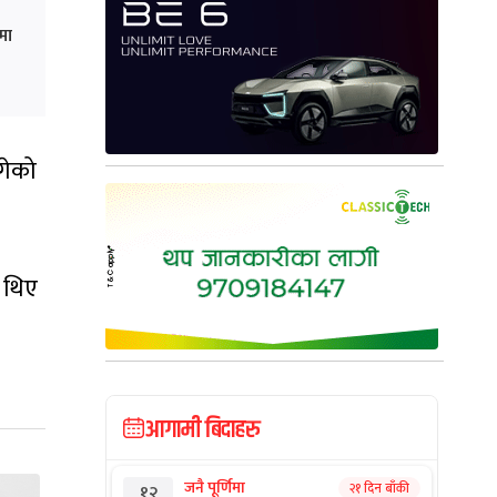
मा
गेको
ी थिए
आगामी बिदाहरु
जनै पूर्णिमा
२१ दिन बाँकी
१२