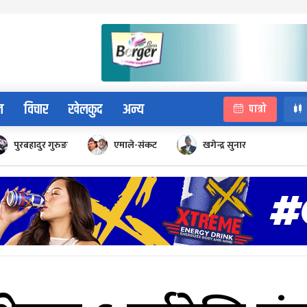
न
विचार
खेलकुद
अन्य
पात्रो
पुरबहादुर गुरुङ
एमाले-संकट
खगेन्द्र सुनार