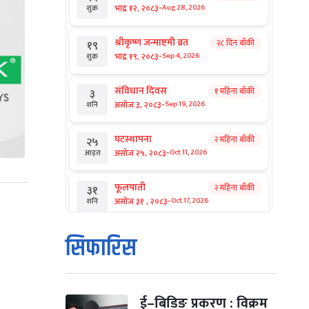
-
भाद्र १२, २०८३
Aug 28, 2026
शुक्र
श्रीकृष्ण जन्माष्टमी व्रत
२८ दिन बाँकी
१९
-
भाद्र १९, २०८३
Sep 4, 2026
शुक्र
संविधान दिवस
१ महिना बाँकी
३
-
असोज ३, २०८३
Sep 19, 2026
शनि
घटस्थापना
२ महिना बाँकी
२५
-
असोज २५, २०८३
Oct 11, 2026
आइत
फूलपाती
२ महिना बाँकी
३१
-
असोज ३१ , २०८३
Oct 17, 2026
शनि
कार्तिक सङ्क्रान्ति
२ महिना बाँकी
१
सिफारिस
-
कार्तिक १, २०८३
Oct 18, 2026
आइत
महानवमी
२ महिना बाँकी
३
-
कार्तिक ३, २०८३
Oct 20, 2026
मंगल
ई–बिडिङ प्रकरण : विक्रम