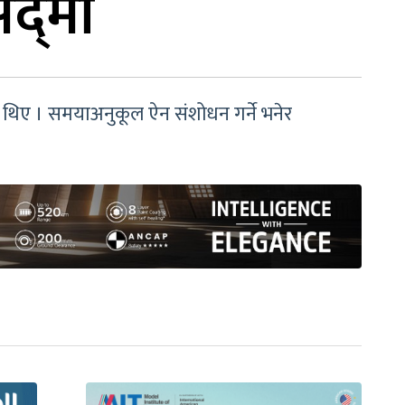
द्‌मा
त्री थिए । समयाअनुकूल ऐन संशोधन गर्ने भनेर