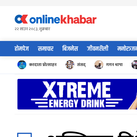
Skip
to
content
२२ साउन २०८३, शुक्रबार
होमपेज
समाचार
बिजनेस
जीवनशैली
मनोरञ्ज
करदाता प्रोत्साहन
संसद्
गगन थापा