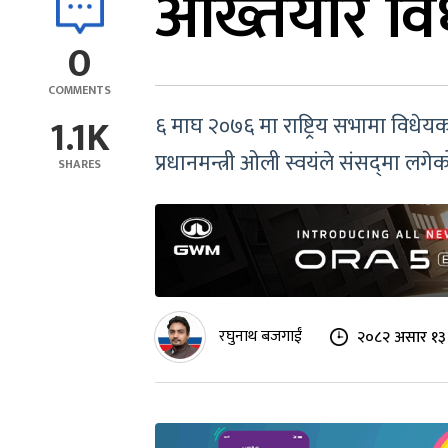
अख्तियार विध
0
COMMENTS
1.1K
६ माघ २०७६ मा राष्ट्रिय सभामा विधेयक द
प्रधानमन्त्री ओली स्वयंले संसद्‍मा ल
SHARES
रघुनाथ बजगाईं
२०८२ असार १३ 