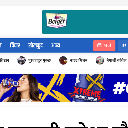
न
विचार
खेलकुद
अन्य
पात्रो
रतिष्ठान
पुरबहादुर गुरुङ
नाइट भिजन
नेपाली काँग्रेस