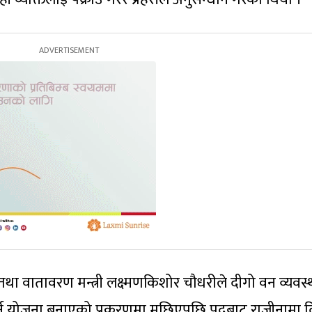
तथा वातावरण मन्त्री लक्ष्मणकिशोर चौधरीले दीगो वन व्यवस
गर्न योजना बनाएको प्रकरणमा मुछिएपछि पदबाट राजीनामा 