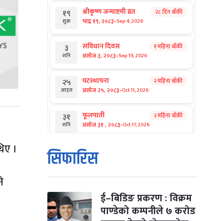
श्रीकृष्ण जन्माष्टमी व्रत
२८ दिन बाँकी
१९
-
भाद्र १९, २०८३
Sep 4, 2026
शुक्र
संविधान दिवस
१ महिना बाँकी
३
-
असोज ३, २०८३
Sep 19, 2026
शनि
घटस्थापना
२ महिना बाँकी
२५
-
असोज २५, २०८३
Oct 11, 2026
आइत
फूलपाती
२ महिना बाँकी
३१
-
असोज ३१ , २०८३
Oct 17, 2026
शनि
थिए ।
कार्तिक सङ्क्रान्ति
२ महिना बाँकी
१
सिफारिस
-
कार्तिक १, २०८३
Oct 18, 2026
आइत
े
महानवमी
२ महिना बाँकी
३
-
कार्तिक ३, २०८३
Oct 20, 2026
मंगल
ई–बिडिङ प्रकरण : विक्रम
पाण्डेको कम्पनीले ७ करोड
विजयादशमी
२ महिना बाँकी
४