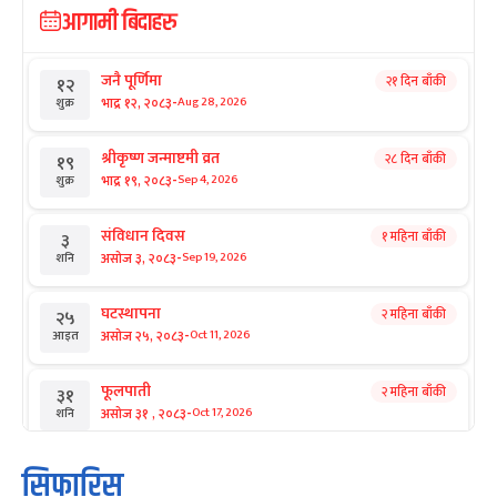
आगामी बिदाहरु
जनै पूर्णिमा
२१ दिन बाँकी
१२
-
भाद्र १२, २०८३
Aug 28, 2026
शुक्र
श्रीकृष्ण जन्माष्टमी व्रत
२८ दिन बाँकी
१९
-
भाद्र १९, २०८३
Sep 4, 2026
शुक्र
संविधान दिवस
१ महिना बाँकी
३
-
असोज ३, २०८३
Sep 19, 2026
शनि
घटस्थापना
२ महिना बाँकी
२५
-
असोज २५, २०८३
Oct 11, 2026
आइत
फूलपाती
२ महिना बाँकी
३१
-
असोज ३१ , २०८३
Oct 17, 2026
शनि
कार्तिक सङ्क्रान्ति
२ महिना बाँकी
१
सिफारिस
-
कार्तिक १, २०८३
Oct 18, 2026
आइत