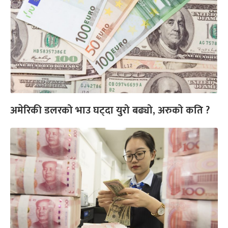
अमेरिकी डलरको भाउ घट्दा युरो बढ्यो, अरुको कति ?