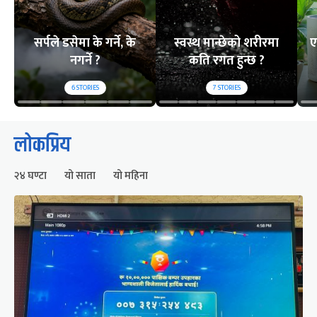
सर्पले डसेमा के गर्ने, के
स्वस्थ मान्छेको शरीरमा
ए
नगर्ने ?
कति रगत हुन्छ ?
6
STORIES
7
STORIES
लोकप्रिय
२४ घण्टा
यो साता
यो महिना