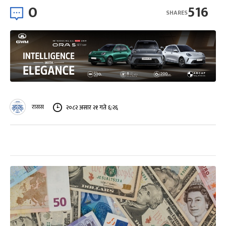
0
516
SHARES
रासस
२०८२ असार २१ गते ६:२६