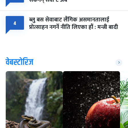
सकेनन् सवा ८ अर्ब
ब्लु बस सेवाबाट लैंगिक असमानतालाई
४
प्रोत्साहन नगर्ने नीति लिएका हौं : मन्त्री बादी
वेबस्टोरिज