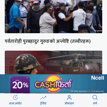
पर्वतारोही पुरबहादुर गुरुङको अन्त्येष्टि (तस्वीरहरू)
ताजा अपडेट
ट्रेन्डिङ
प्रोफाइल
सर्च