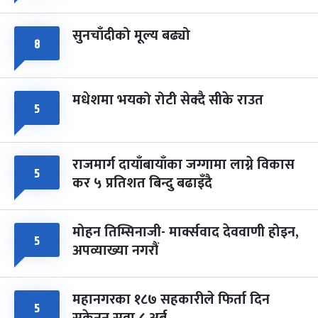
सुनचाँदीको मूल्य बढ्यो
८
मधेशमा भयको रोटी सेक्दै सीके राउत
५
राजमार्ग दायाँबायाँका जग्गामा लाग्ने विकास
५
कर ५ प्रतिशत बिन्दु बढाइँदै
मोहन तिम्सिनाजी- मार्क्सवाद देववाणी होइन,
५
अपव्याख्या नगरौं
महानगरका १८७ सहकारीले फिर्ता दिन
५