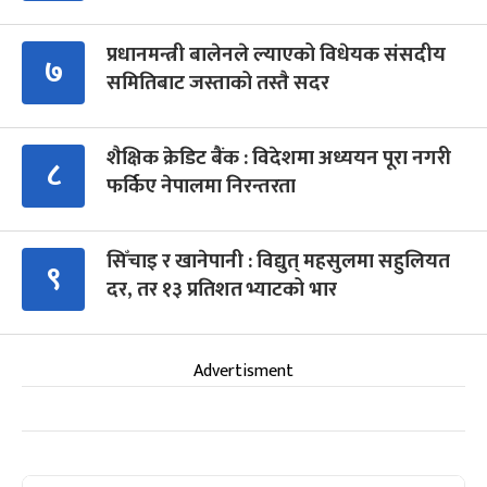
प्रधानमन्त्री बालेनले ल्याएको विधेयक संसदीय
७
समितिबाट जस्ताको तस्तै सदर
शैक्षिक क्रेडिट बैंक : विदेशमा अध्ययन पूरा नगरी
८
फर्किए नेपालमा निरन्तरता
सिँचाइ र खानेपानी : विद्युत् महसुलमा सहुलियत
९
दर, तर १३ प्रतिशत भ्याटको भार
Advertisment