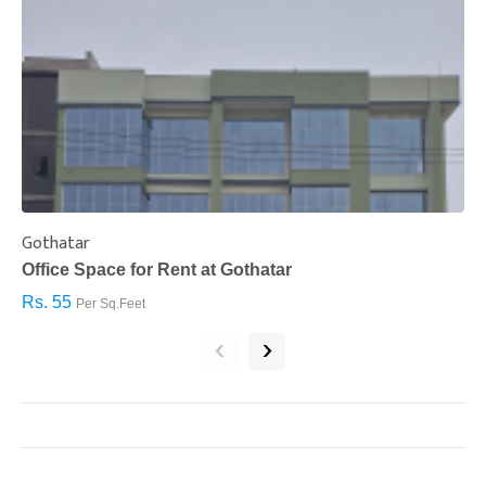
Gothatar
S
Office Space for Rent at Gothatar
H
Rs. 55
R
Per Sq.Feet
‹
›