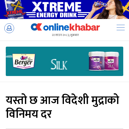
Skip
to
२२ साउन २०८३, शुक्रबार
content
यस्तो छ आज विदेशी मुद्राको
विनिमय दर