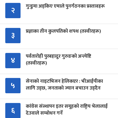
गुन्डुमा अड्किए एमाले पुनर्गठनका प्रस्तावहरू
२
प्रज्ञाका तीन कुलपतिको शपथ (तस्वीरहरू)
३
पर्वतारोही पुरबहादुर गुरुङको अन्त्येष्टि
४
(तस्वीरहरू)
सेनाको नाइटभिजन हेलिकप्टर : भीआईपीका
५
लागि उड्छ, जनताको ज्यान बचाउन उड्दैन
कांग्रेस संस्थापन इतर समूहको राष्ट्रिय भेलालाई
६
देउवाले सम्बोधन गर्ने