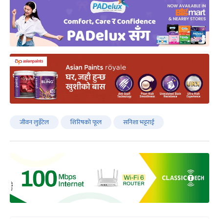
जीवन लुइँटेल
शिरिषको फूल
सनिशा भट्टराई