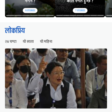
नगर्ने ?
कति रगत हुन्छ ?
6
STORIES
7
STORIES
लोकप्रिय
२४ घण्टा
यो साता
यो महिना