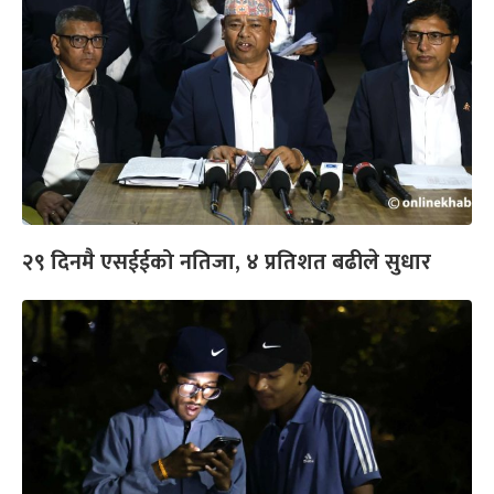
२९ दिनमै एसईईको नतिजा, ४ प्रतिशत बढीले सुधार