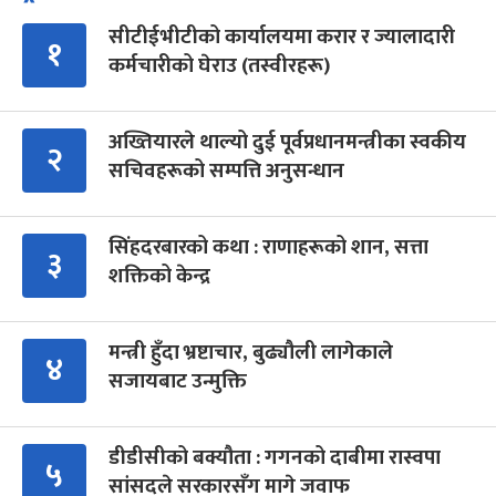
सीटीईभीटीको कार्यालयमा करार र ज्यालादारी
१
कर्मचारीको घेराउ (तस्वीरहरू)
अख्तियारले थाल्यो दुई पूर्वप्रधानमन्त्रीका स्वकीय
२
सचिवहरूको सम्पत्ति अनुसन्धान
सिंहदरबारको कथा : राणाहरूको शान, सत्ता
३
शक्तिको केन्द्र
मन्त्री हुँदा भ्रष्टाचार, बुढ्यौली लागेकाले
४
सजायबाट उन्मुक्ति
डीडीसीको बक्यौता : गगनको दाबीमा रास्वपा
५
सांसदले सरकारसँग मागे जवाफ