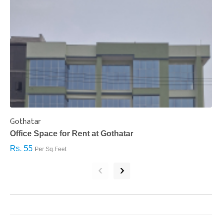
Gothatar
S
Office Space for Rent at Gothatar
H
Rs. 55
R
Per Sq.Feet
‹
›