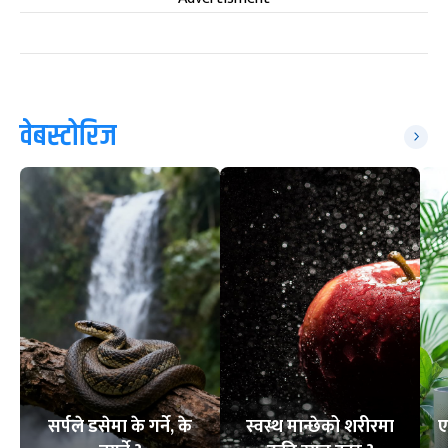
वेबस्टोरिज
सर्पले डसेमा के गर्ने, के
स्वस्थ मान्छेको शरीरमा
ए