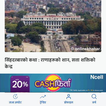
सिंहदरबारको कथा : राणाहरूको शान, सत्ता शक्तिको
केन्द्र
ताजा अपडेट
ट्रेन्डिङ
प्रोफाइल
सर्च