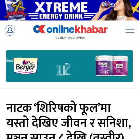
Skip
to
२५ साउन २०८३, सोमबार
content
नाटक ‘शिरिषको फूल’मा
यस्तो देखिए जीवन र सनिशा,
मञ्चन साउन ८ देखि (तस्वीर)