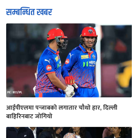
सम्बन्धित खबर
आईपीएलमा पन्जाबको लगातार चौथो हार, दिल्ली
बाहिरिनबाट जोगियो