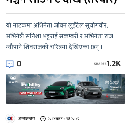
यो नाटकमा अभिनेता जीवन लुइँटेल सुयोगवीर,
अभिनेत्री सनिशा भट्टराई सकम्बरी र अभिनेता राज
न्यौपाने शिवराजको चरित्रमा देखिएका छन् ।
0
1.2K
SHARES
अनलाइनखबर
२०८२ साउन ५ गते २०:४२