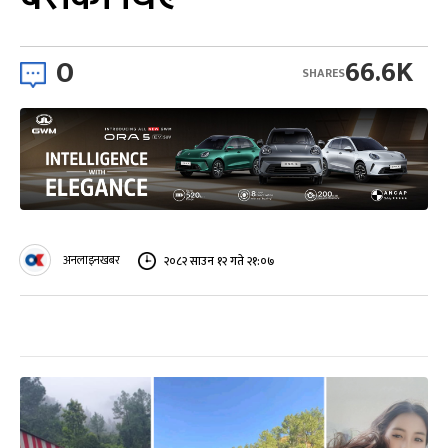
0
66.6K
SHARES
अनलाइनखबर
२०८२ साउन १२ गते २१:०७