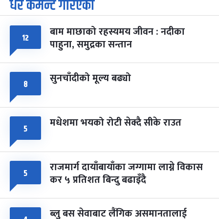
धेरै कमेन्ट गरिएका
पूर्णिमा व्रत
७ महिना बाँकी
७
-
चैत्र ७, २०८३
Mar 21, 2027
आइत
बाम माछाको रहस्यमय जीवन : नदीका
फागुपूर्णिमा
७ महिना बाँकी
८
१२
पाहुना, समुद्रका सन्तान
-
चैत्र ८, २०८३
Mar 22, 2027
सोम
सुनचाँदीको मूल्य बढ्यो
८
मधेशमा भयको रोटी सेक्दै सीके राउत
५
राजमार्ग दायाँबायाँका जग्गामा लाग्ने विकास
५
कर ५ प्रतिशत बिन्दु बढाइँदै
ब्लु बस सेवाबाट लैंगिक असमानतालाई