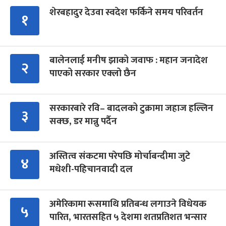
शेरबहादुर देउवा स्वदेश फर्किने समय परिवर्तन
१
बालेनलाई मनीष झाको जवाफ : महान जनादेश
२
पाएको सरकार एक्लो छैन
सरकारबारे रवि– बादलको टुक्रामा जहाज हल्लिन
३
सक्छ, डर मान्नु पर्दैन
अस्तित्व संकटमा परेपछि मोर्चाबन्दीमा जुटे
४
मधेशी-पहिचानवादी दल
अमेरिकामा रूसमाथि प्रतिबन्ध लगाउने विधेयक
५
पारित, भारतसहित ५ देशमा शतप्रतिशत भन्सार