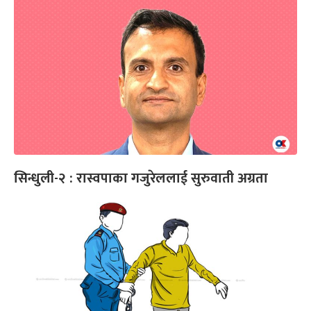
सिन्धुली-२ : रास्वपाका गजुरेललाई सुरुवाती अग्रता