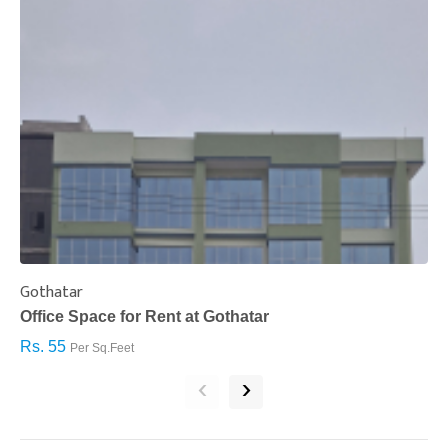
Gothatar
S
Office Space for Rent at Gothatar
H
Rs. 55
R
Per Sq.Feet
‹
›