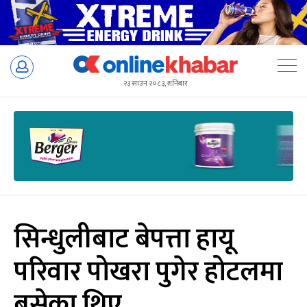
Skip
to
२३ साउन २०८३, शनिबार
content
सिन्धुलीबाट बेपत्ता हायू
परिवार पोखरा पुगेर होटलमा
बसेका थिए