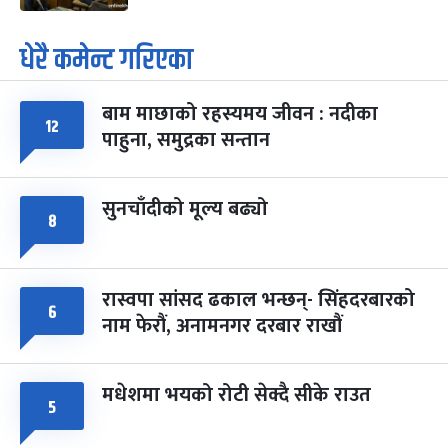
धेरै कमेन्ट गरिएका
बाम माछाको रहस्यमय जीवन : नदीका
१२
पाहुना, समुद्रका सन्तान
सुनचाँदीको मूल्य बढ्यो
८
रास्वपा सांसद ढकाल भन्छन्- सिंहदरबारको
६
नाम फेरौं, अनामनगर दरबार राखौं
मधेशमा भयको रोटी सेक्दै सीके राउत
५