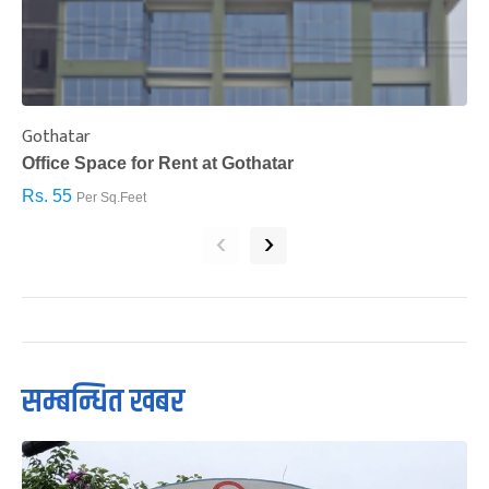
Gothatar
S
Office Space for Rent at Gothatar
H
Rs. 55
R
Per Sq.Feet
‹
›
सम्बन्धित खबर