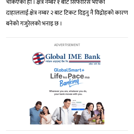
चर्किएको हो । क्षेत्र नम्बर १ बाट सिफारिस भएका
दाहाललाई क्षेत्र नम्बर २ बाट टिकट दिइनु नै विद्रोहको कारण
बनेको गजुरेलको भनाइ छ ।