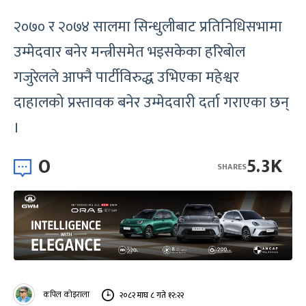
२०७० र २०७४ सालमा सिन्धुलीबाट प्रतिनिधिसभामा
उम्मेदवार बनेर मन्त्रीसमेत भइसकेका हरिबोल
गजुरेलले आफ्नै पार्टीविरुद्ध उभिएका महेश्वर
दाहालको प्रस्तावक बनेर उम्मेदवारी दर्ता गराएका छन्
।
0
5.3K
SHARES
कपिल कोइराला
२०८२ माघ ८ गते १२:२२