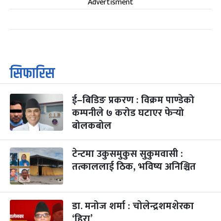
Advertisment
सिफारिस
ई–बिडिङ प्रकरण : विक्रम पाण्डेको
कम्पनीले ७ करोड घटाएर फेर्‍यो
बोलकबोल
टेन्टमा उकुसमुकुस सुकुमवासी :
तत्काललाई ठिक, भविष्य अनिश्चित
डा. मनोज शर्मा : चोलेन्द्रशमशेरका
‘हिरा’