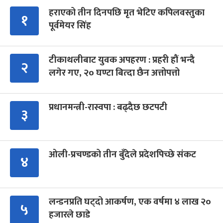
हराएको तीन दिनपछि मृत भेटिए कपिलवस्तुका
१
पूर्वमेयर सिंह
टीकाथलीबाट युवक अपहरण : प्रहरी हौं भन्दै
२
लगेर गए, २० घण्टा बित्दा छैन अत्तोपत्तो
प्रधानमन्त्री-रास्वपा : बढ्दैछ छटपटी
३
ओली-प्रचण्डको तीन बुँदेले प्रदेशपिच्छे संकट
४
लन्डनप्रति घट्दो आकर्षण, एक वर्षमा ४ लाख २०
५
हजारले छाडे