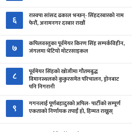
रास्वपा सांसद ढकाल भन्छन्- सिंहदरबारको नाम
६
फेरौं, अनामनगर दरबार राखौं
कपिलवस्तुका पूर्वमेयर किरण सिंह सम्पर्कविहीन,
७
जंगलमा भेटियो मोटरसाइकल
पूर्वमेयर सिंहको खोजीमा गौतमबुद्ध
८
विमानस्थलको कुकुरसमेत परिचालन, ड्रोनबाट
पनि निगरानी
गगनलाई पूर्णबहादुरको अपिल- पार्टीको सम्पूर्ण
९
एकताको निर्णायक तपाईँ हो, हिम्मत राख्नुस्