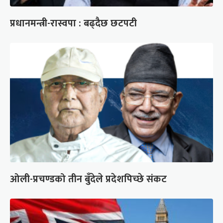
प्रधानमन्त्री-रास्वपा : बढ्दैछ छटपटी
ओली-प्रचण्डको तीन बुँदेले प्रदेशपिच्छे संकट