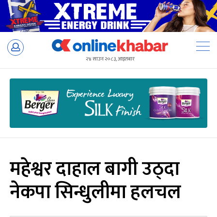
Skip
to
२४ साउन २०८३, आइतबार
content
महेश्वर दाहाल बागी उठ्दा
नेकपा सिन्धुलीमा हलचल