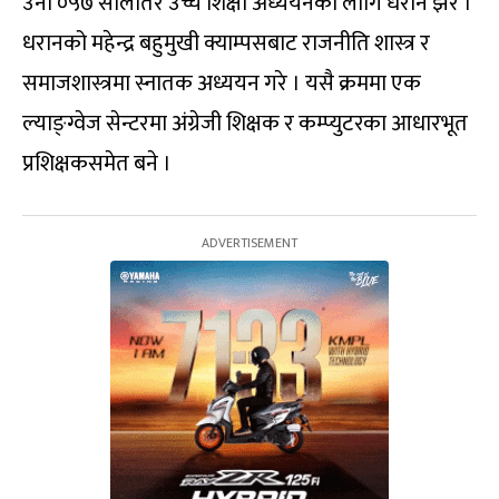
उनी ०५७ सालतिर उच्च शिक्षा अध्ययनका लागि धरान झरे ।
धरानको महेन्द्र बहुमुखी क्याम्पसबाट राजनीति शास्त्र र
समाजशास्त्रमा स्नातक अध्ययन गरे । यसै क्रममा एक
ल्याङ्ग्वेज सेन्टरमा अंग्रेजी शिक्षक र कम्प्युटरका आधारभूत
प्रशिक्षकसमेत बने ।