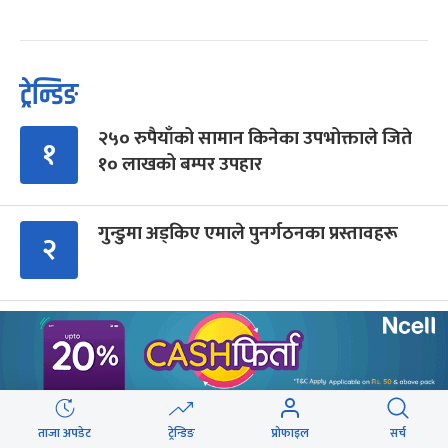
ट्रेन्डिङ
२५० रुपैयाँको सामान किनेका उपभोक्ताले जिते
१
१० लाखको बम्पर उपहार
गुन्डुमा अड्किए एमाले पुनर्गठनका प्रस्तावहरू
२
प्रज्ञाका तीन कुलपतिको शपथ (तस्वीरहरू)
३
पर्वतारोही पुरबहादुर गुरुङको अन्त्येष्टि
४
ताजा अपडेट
ट्रेन्डिङ
प्रोफाइल
सर्च