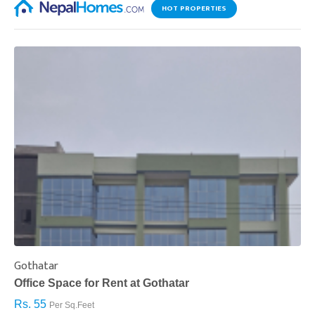
HOT PROPERTIES
Gothatar
S
Office Space for Rent at Gothatar
H
Rs. 55
R
Per Sq.Feet