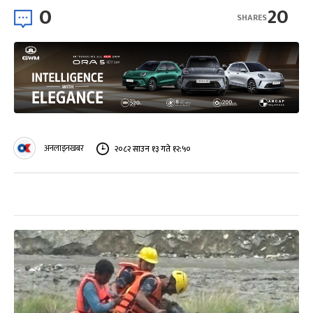
0
20
SHARES
अनलाइनखबर
२०८२ साउन १३ गते १२:५०