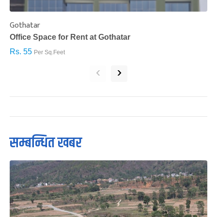
Gothatar
S
Office Space for Rent at Gothatar
H
Rs. 55
R
Per Sq.Feet
‹
›
सम्बन्धित खबर