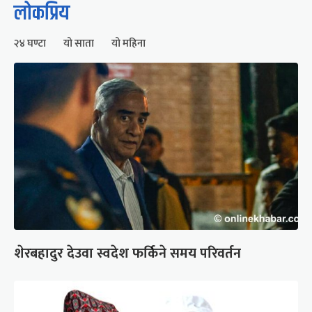
लोकप्रिय
२४ घण्टा
यो साता
यो महिना
शेरबहादुर देउवा स्वदेश फर्किने समय परिवर्तन