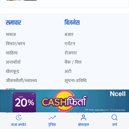
समाचार
बिजनेस
समाज
बजार
विचार/ब्लग
पर्यटन
साहित्य
रोजगार
अन्तर्वार्ता
बैंक / वित्त
खेलकुद़़
अटो
जीवनशैली/स्वास्थ्य
सूचना-प्रविधि
प्रवास
अन्तर्राष्ट्रिय
खेलकुद लाईभ
अनलाइनखबर सूची
एनपीएल २०८१
नेपालका ५० प्रभावशाली
ताजा अपडेट
ट्रेन्डिङ
प्रोफाइल
सर्च