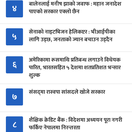
बालेनलाई मनीष झाको जवाफ : महान जनादेश
४
पाएको सरकार एक्लो छैन
सेनाको नाइटभिजन हेलिकप्टर : भीआईपीका
५
लागि उड्छ, जनताको ज्यान बचाउन उड्दैन
अमेरिकामा रूसमाथि प्रतिबन्ध लगाउने विधेयक
६
पारित, भारतसहित ५ देशमा शतप्रतिशत भन्सार
शुल्क
संसद्‍मा रास्वपा सांसदले खोजे सरकार
७
शैक्षिक क्रेडिट बैंक : विदेशमा अध्ययन पूरा नगरी
८
फर्किए नेपालमा निरन्तरता