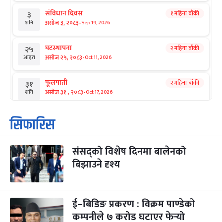
संविधान दिवस
१ महिना बाँकी
३
-
असोज ३, २०८३
Sep 19, 2026
शनि
घटस्थापना
२ महिना बाँकी
२५
-
असोज २५, २०८३
Oct 11, 2026
आइत
फूलपाती
२ महिना बाँकी
३१
-
असोज ३१ , २०८३
Oct 17, 2026
शनि
कार्तिक सङ्क्रान्ति
२ महिना बाँकी
१
सिफारिस
-
कार्तिक १, २०८३
Oct 18, 2026
आइत
संसद्को विशेष दिनमा बालेनको
महानवमी
२ महिना बाँकी
३
-
बिझाउने दृश्य
कार्तिक ३, २०८३
Oct 20, 2026
मंगल
विजयादशमी
२ महिना बाँकी
४
-
कार्तिक ४, २०८३
Oct 21, 2026
बुध
ई–बिडिङ प्रकरण : विक्रम पाण्डेको
कम्पनीले ७ करोड घटाएर फेर्‍यो
पापा‌ङ्कुशा एकादशी व्रत
२ महिना बाँकी