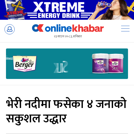
Skip
to
२३ साउन २०८३, शनिबार
content
भेरी नदीमा फसेका ४ जनाको
सकुशल उद्धार