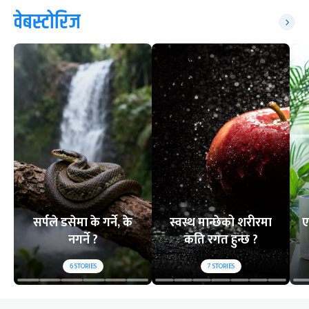
वेबस्टोरिज
सर्पले डसेमा के गर्ने, के
स्वस्थ मान्छेको शरीरमा
ए
नगर्ने ?
कति रगत हुन्छ ?
6
STORIES
7
STORIES