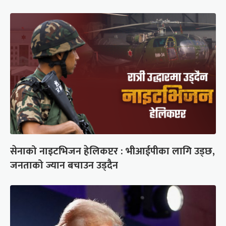
सेनाको नाइटभिजन हेलिकप्टर : भीआईपीका लागि उड्छ,
जनताको ज्यान बचाउन उड्दैन