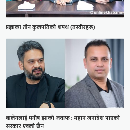
प्रज्ञाका तीन कुलपतिको शपथ (तस्वीरहरू)
बालेनलाई मनीष झाको जवाफ : महान जनादेश पाएको
सरकार एक्लो छैन