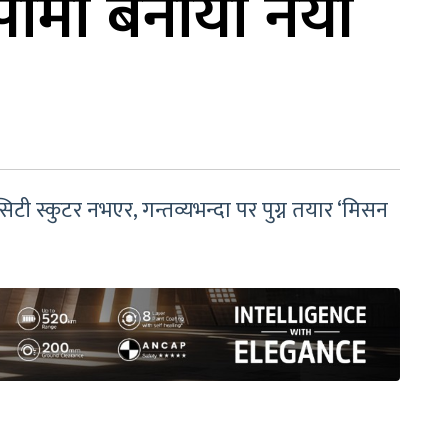
पामा बनायो नयाँ
टी स्कुटर नभएर, गन्तव्यभन्दा पर पुग्न तयार ‘मिसन