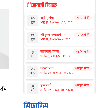
आगामी बिदाहरु
जनै पूर्णिमा
२१ दिन बाँकी
१२
-
भाद्र १२, २०८३
Aug 28, 2026
शुक्र
श्रीकृष्ण जन्माष्टमी व्रत
२८ दिन बाँकी
१९
-
भाद्र १९, २०८३
Sep 4, 2026
शुक्र
संविधान दिवस
१ महिना बाँकी
३
-
असोज ३, २०८३
Sep 19, 2026
शनि
घटस्थापना
२ महिना बाँकी
२५
-
असोज २५, २०८३
Oct 11, 2026
आइत
फूलपाती
२ महिना बाँकी
३१
र्यमा
-
असोज ३१ , २०८३
Oct 17, 2026
शनि
कार्तिक सङ्क्रान्ति
२ महिना बाँकी
१
सिफारिस
-
कार्तिक १, २०८३
Oct 18, 2026
आइत