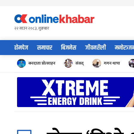
Skip
to
content
२२ साउन २०८३, शुक्रबार
होमपेज
समाचार
बिजनेस
जीवनशैली
मनोरञ्ज
करदाता प्रोत्साहन
संसद्
गगन थापा