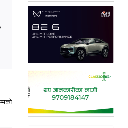
्र
म्मको