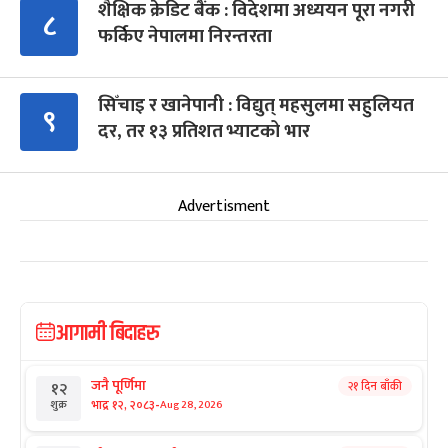
शैक्षिक क्रेडिट बैंक : विदेशमा अध्ययन पूरा नगरी
८
फर्किए नेपालमा निरन्तरता
सिँचाइ र खानेपानी : विद्युत् महसुलमा सहुलियत
९
दर, तर १३ प्रतिशत भ्याटको भार
Advertisment
आगामी बिदाहरु
जनै पूर्णिमा
२१ दिन बाँकी
१२
-
भाद्र १२, २०८३
Aug 28, 2026
शुक्र