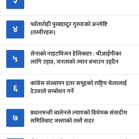
पर्वतारोही पुरबहादुर गुरुङको अन्त्येष्टि
४
(तस्वीरहरू)
सेनाको नाइटभिजन हेलिकप्टर : भीआईपीका
५
लागि उड्छ, जनताको ज्यान बचाउन उड्दैन
कांग्रेस संस्थापन इतर समूहको राष्ट्रिय भेलालाई
६
देउवाले सम्बोधन गर्ने
प्रधानमन्त्री बालेनले ल्याएको विधेयक संसदीय
७
समितिबाट जस्ताको तस्तै सदर