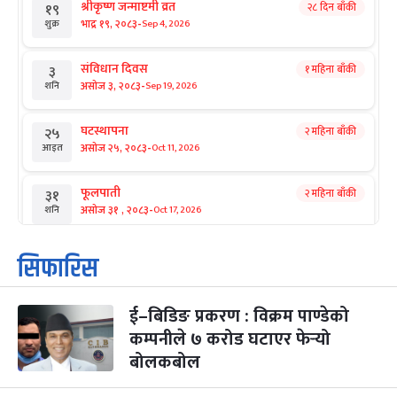
श्रीकृष्ण जन्माष्टमी व्रत
२८ दिन बाँकी
१९
-
भाद्र १९, २०८३
Sep 4, 2026
शुक्र
संविधान दिवस
१ महिना बाँकी
३
-
असोज ३, २०८३
Sep 19, 2026
शनि
घटस्थापना
२ महिना बाँकी
२५
-
असोज २५, २०८३
Oct 11, 2026
आइत
फूलपाती
२ महिना बाँकी
३१
-
असोज ३१ , २०८३
Oct 17, 2026
शनि
कार्तिक सङ्क्रान्ति
२ महिना बाँकी
१
सिफारिस
-
कार्तिक १, २०८३
Oct 18, 2026
आइत
ई–बिडिङ प्रकरण : विक्रम पाण्डेको
महानवमी
२ महिना बाँकी
३
-
कम्पनीले ७ करोड घटाएर फेर्‍यो
कार्तिक ३, २०८३
Oct 20, 2026
मंगल
बोलकबोल
विजयादशमी
२ महिना बाँकी
४
-
कार्तिक ४, २०८३
Oct 21, 2026
बुध