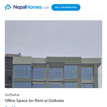
HOT PROPERTIES
Gothatar
S
Office Space for Rent at Gothatar
H