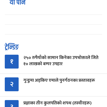
यो पनि
ट्रेन्डिङ
२५० रुपैयाँको सामान किनेका उपभोक्ताले जिते
१
१० लाखको बम्पर उपहार
गुन्डुमा अड्किए एमाले पुनर्गठनका प्रस्तावहरू
२
प्रज्ञाका तीन कुलपतिको शपथ (तस्वीरहरू)
३