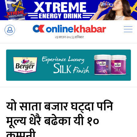
Skip
to
२३ साउन २०८३, शनिबार
content
यो साता बजार घट्दा पनि
मूल्य धेरै बढेका यी १०
कम्पनी