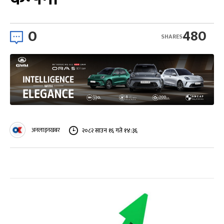
0
480
SHARES
अनलाइनखबर
२०८२ साउन १६ गते १४:३६