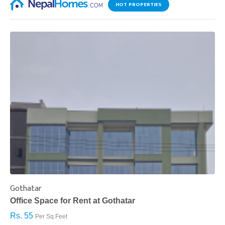
HOT PROPERTIES
Gothatar
S
Office Space for Rent at Gothatar
H
Rs. 55
R
Per Sq.Feet