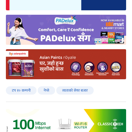
टप १० कम्पनी
नेप्से
साताको सेयर बजार