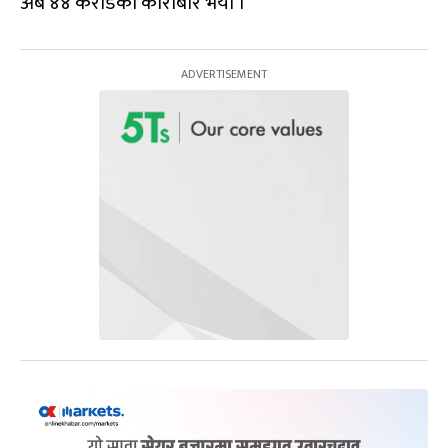
अर्ब ४४ करोडको कारोबार भयो ।