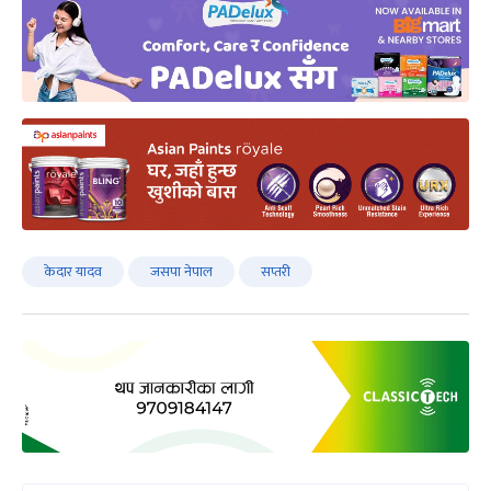
केदार यादव
जसपा नेपाल
सप्तरी