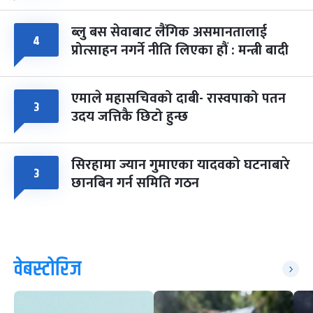
ब्लु बस सेवाबाट लैंगिक असमानतालाई
४
प्रोत्साहन नगर्ने नीति लिएका हौं : मन्त्री बादी
एमाले महासचिवको दाबी- रास्वपाको पतन
३
उदय जत्तिकै छिटो हुन्छ
सिरहामा ज्यान गुमाएका यादवको घटनाबारे
३
छानबिन गर्न समिति गठन
वेबस्टोरिज