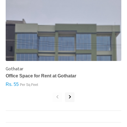
Gothatar
S
Office Space for Rent at Gothatar
H
Rs. 55
R
Per Sq.Feet
‹
›