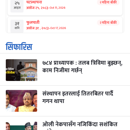
घटस्थापना
२ महिना बाँकी
२५
-
असोज २५, २०८३
Oct 11, 2026
आइत
फूलपाती
२ महिना बाँकी
३१
-
असोज ३१ , २०८३
Oct 17, 2026
शनि
कार्तिक सङ्क्रान्ति
२ महिना बाँकी
१
सिफारिस
-
कार्तिक १, २०८३
Oct 18, 2026
आइत
७८४ प्राध्यापक : तलब त्रिविमा बुझ्छन्,
महानवमी
२ महिना बाँकी
३
-
काम निजीमा गर्छन्
कार्तिक ३, २०८३
Oct 20, 2026
मंगल
विजयादशमी
२ महिना बाँकी
४
-
कार्तिक ४, २०८३
Oct 21, 2026
बुध
संस्थापन इतरलाई तितरबितर पार्दै
गगन थापा
पापा‌ङ्कुशा एकादशी व्रत
२ महिना बाँकी
५
-
कार्तिक ५, २०८३
Oct 22, 2026
बिहि
ओली नेकपासँग नजिकिँदा सशंकित
कुकुर तिहार
३ महिना बाँकी
२२
-
कार्तिक २२, २०८३
Nov 8, 2026
आइत