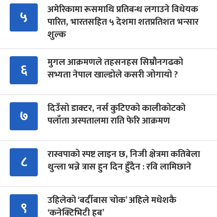
अमेरिकामा रूसमाथि प्रतिबन्ध लगाउने विधेयक
५
पारित, भारतसहित ५ देशमा शतप्रतिशत भन्सार
शुल्क
मुगल आक्रमणले तहसनहस सिम्रौनगढको
६
सभ्यता नेपाल खाल्डोले कसरी जोगायो ?
दिउँसो डाक्टर, नर्स कुटिएको कालीकोटको
७
पलाँता अस्पतालमा राति फेरि आक्रमण
रास्वपाको स्पष्ट लाइन छ, निजी क्षेत्रमा कतिबेला
८
थुन्ला भन्ने त्रास हुन दिन हुँदैन : रवि लामिछाने
उहिलेको ‘बर्दीबास चोक’ अहिले मधेशकै
९
‘कनेक्टिभिटी हब’