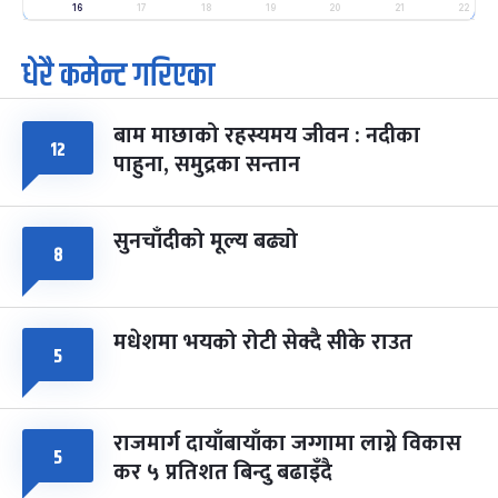
-
16
17
18
19
20
21
22
फाल्गुन २५, २०८३
Mar 9, 2027
मंगल
धेरै कमेन्ट गरिएका
पूर्णिमा व्रत
७ महिना बाँकी
७
-
चैत्र ७, २०८३
Mar 21, 2027
आइत
बाम माछाको रहस्यमय जीवन : नदीका
१२
फागुपूर्णिमा
७ महिना बाँकी
८
पाहुना, समुद्रका सन्तान
-
चैत्र ८, २०८३
Mar 22, 2027
सोम
सुनचाँदीको मूल्य बढ्यो
८
मधेशमा भयको रोटी सेक्दै सीके राउत
५
राजमार्ग दायाँबायाँका जग्गामा लाग्ने विकास
५
कर ५ प्रतिशत बिन्दु बढाइँदै