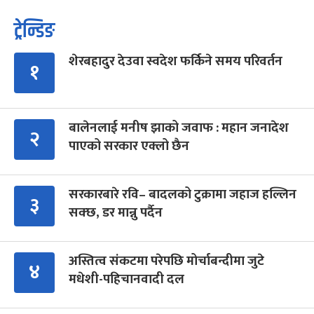
ट्रेन्डिङ
शेरबहादुर देउवा स्वदेश फर्किने समय परिवर्तन
१
बालेनलाई मनीष झाको जवाफ : महान जनादेश
२
पाएको सरकार एक्लो छैन
सरकारबारे रवि– बादलको टुक्रामा जहाज हल्लिन
३
सक्छ, डर मान्नु पर्दैन
अस्तित्व संकटमा परेपछि मोर्चाबन्दीमा जुटे
४
मधेशी-पहिचानवादी दल