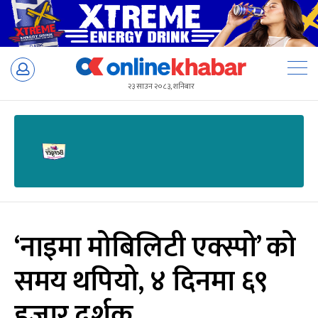
Skip
to
२३ साउन २०८३, शनिबार
content
‘नाइमा मोबिलिटी एक्स्पो’ को
समय थपियो, ४ दिनमा ६९
हजार दर्शक