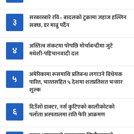
सरकारबारे रवि– बादलको टुक्रामा जहाज हल्लिन
३
सक्छ, डर मान्नु पर्दैन
अस्तित्व संकटमा परेपछि मोर्चाबन्दीमा जुटे
४
मधेशी-पहिचानवादी दल
अमेरिकामा रूसमाथि प्रतिबन्ध लगाउने विधेयक
५
पारित, भारतसहित ५ देशमा शतप्रतिशत भन्सार
शुल्क
दिउँसो डाक्टर, नर्स कुटिएको कालीकोटको
६
पलाँता अस्पतालमा राति फेरि आक्रमण