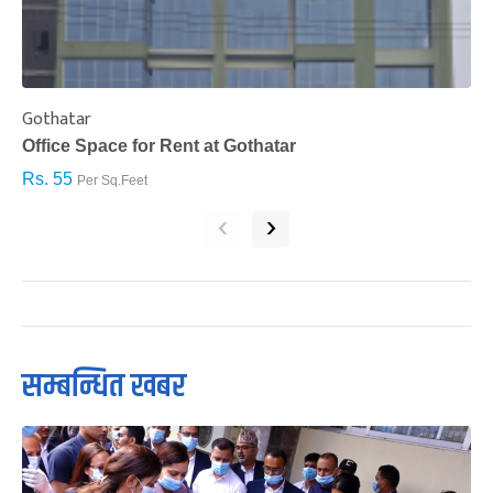
Gothatar
S
Office Space for Rent at Gothatar
H
Rs. 55
R
Per Sq.Feet
‹
›
सम्बन्धित खबर