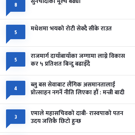
सुनचाँदीको मूल्य बढ्यो
८
मधेशमा भयको रोटी सेक्दै सीके राउत
५
राजमार्ग दायाँबायाँका जग्गामा लाग्ने विकास
५
कर ५ प्रतिशत बिन्दु बढाइँदै
ब्लु बस सेवाबाट लैंगिक असमानतालाई
४
प्रोत्साहन नगर्ने नीति लिएका हौं : मन्त्री बादी
एमाले महासचिवको दाबी- रास्वपाको पतन
३
उदय जत्तिकै छिटो हुन्छ