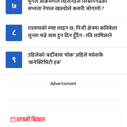
मुगल आक्रमणले तहसनहस सिम्रौनगढको
७
सभ्यता नेपाल खाल्डोले कसरी जोगायो ?
रास्वपाको स्पष्ट लाइन छ, निजी क्षेत्रमा कतिबेला
८
थुन्ला भन्ने त्रास हुन दिन हुँदैन : रवि लामिछाने
उहिलेको ‘बर्दीबास चोक’ अहिले मधेशकै
९
‘कनेक्टिभिटी हब’
Advertisment
आगामी बिदाहरु