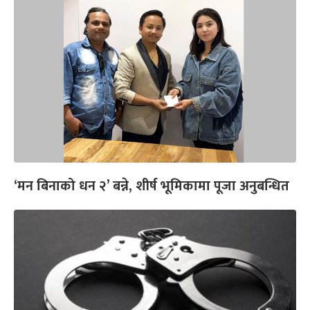
‘मन बिनाको धन २’ बन्ने, शीर्ष भूमिकामा पूजा अनुबन्धित