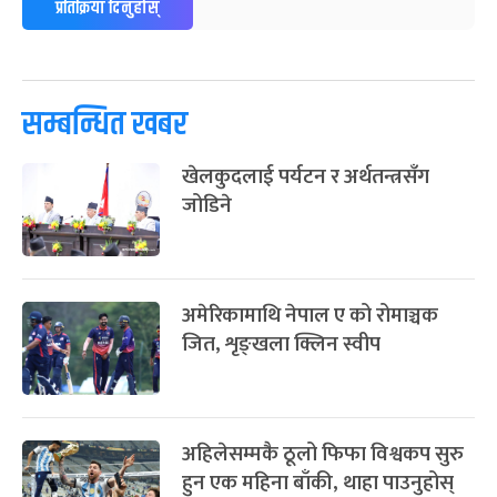
२५
प्रतिक्रिया दिनुहोस्
-
फाल्गुन २५, २०८३
Mar 9, 2027
मंगल
पूर्णिमा व्रत
७ महिना बाँकी
७
-
चैत्र ७, २०८३
Mar 21, 2027
आइत
सम्बन्धित खबर
फागुपूर्णिमा
७ महिना बाँकी
८
खेलकुदलाई पर्यटन र अर्थतन्त्रसँग
-
चैत्र ८, २०८३
Mar 22, 2027
सोम
जोडिने
अमेरिकामाथि नेपाल ए को रोमाञ्चक
जित, शृङ्खला क्लिन स्वीप
अहिलेसम्मकै ठूलो फिफा विश्वकप सुरु
हुन एक महिना बाँकी, थाहा पाउनुहोस्