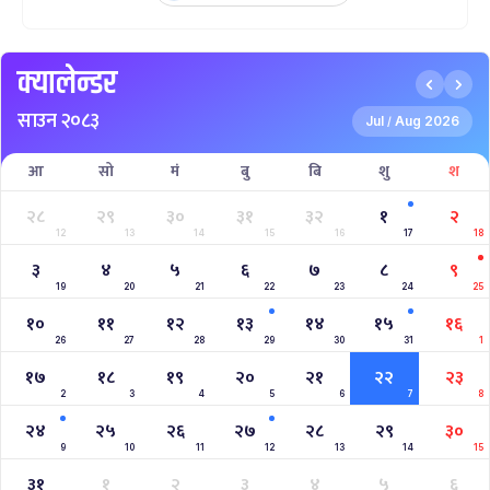
क्यालेन्डर
साउन २०८३
Jul
Aug 2026
/
आ
सो
मं
बु
बि
शु
श
२८
२९
३०
३१
३२
१
२
12
13
14
15
16
17
18
३
४
५
६
७
८
९
19
20
21
22
23
24
25
१०
११
१२
१३
१४
१५
१६
26
27
28
29
30
31
1
१७
१८
१९
२०
२१
२२
२३
2
3
4
5
6
7
8
२४
२५
२६
२७
२८
२९
३०
9
10
11
12
13
14
15
३१
१
२
३
४
५
६