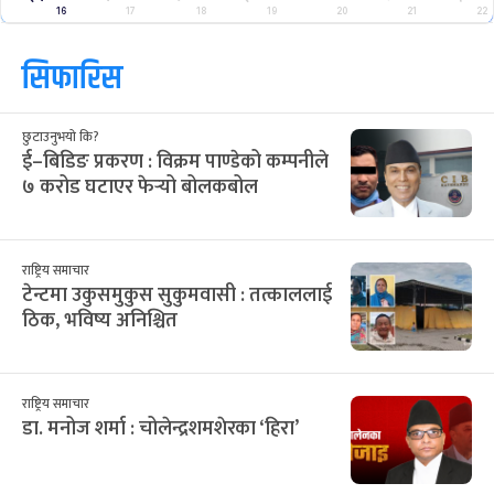
16
17
18
19
20
21
22
सिफारिस
छुटाउनुभयो कि?
ई–बिडिङ प्रकरण : विक्रम पाण्डेको कम्पनीले
७ करोड घटाएर फेर्‍यो बोलकबोल
राष्ट्रिय समाचार
टेन्टमा उकुसमुकुस सुकुमवासी : तत्काललाई
ठिक, भविष्य अनिश्चित
राष्ट्रिय समाचार
डा. मनोज शर्मा : चोलेन्द्रशमशेरका ‘हिरा’