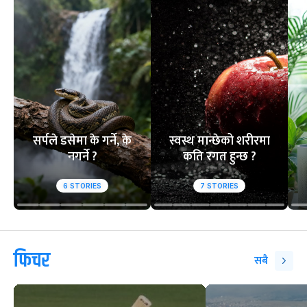
सर्पले डसेमा के गर्ने, के
स्वस्थ मान्छेको शरीरमा
नगर्ने ?
कति रगत हुन्छ ?
6
STORIES
7
STORIES
फिचर
सबै