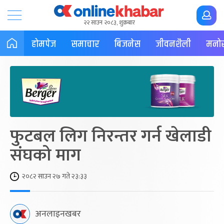
२२ साउन २०८३, शुक्रबार
होमपेज
समाचार
बिजनेस
जीवनशैली
मनोर
फुटबल लिग निरन्तर गर्न खेलाडी
संघको माग
२०८२ साउन २७ गते २३:३३
अनलाइनखबर