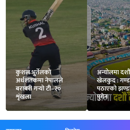
कुशल भुर्तेलको
अन्योलमा दशौँ र
अर्धशतकमा नेपालले
खेलकुद : गण्
बराबरी गर्‍यो टी–२०
पठाएको झण्डा
शृंखला
पुगेन