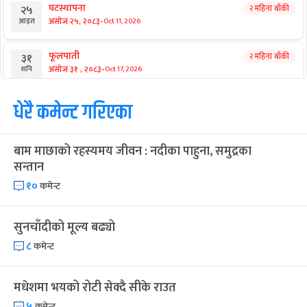
घटस्थापना
२ महिना बाँकी
२५
-
असोज २५, २०८३
Oct 11, 2026
आइत
फूलपाती
२ महिना बाँकी
३१
-
असोज ३१ , २०८३
Oct 17, 2026
शनि
कार्तिक सङ्क्रान्ति
धेरै कमेन्ट गरिएका
२ महिना बाँकी
१
-
कार्तिक १, २०८३
Oct 18, 2026
आइत
बाम माछाको रहस्यमय जीवन : नदीका पाहुना, समुद्रका
महानवमी
२ महिना बाँकी
३
सन्तान
-
कार्तिक ३, २०८३
Oct 20, 2026
मंगल
१०
कमेन्ट
विजयादशमी
२ महिना बाँकी
४
-
कार्तिक ४, २०८३
Oct 21, 2026
बुध
सुनचाँदीको मूल्य बढ्यो
८
कमेन्ट
पापा‌ङ्कुशा एकादशी व्रत
२ महिना बाँकी
५
-
कार्तिक ५, २०८३
Oct 22, 2026
बिहि
मधेशमा भयको रोटी सेक्दै सीके राउत
कुकुर तिहार
३ महिना बाँकी
२२
५
कमेन्ट