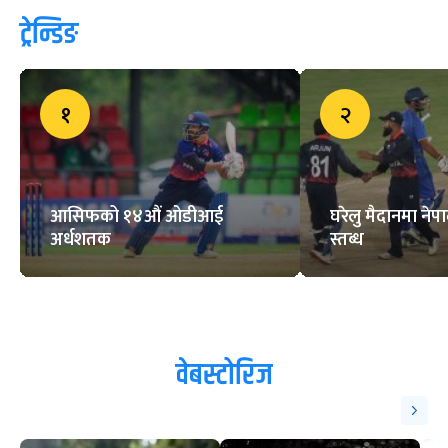
ट्रेन्डिङ
१
२
आसिफको १४औं ओडीआई
घरेलु मैदानमा नेप
अर्धशतक
स्तब्ध
वेबस्टोरिज