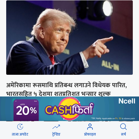
अमेरिकामा रूसमाथि प्रतिबन्ध लगाउने विधेयक पारित,
भारतसहित ५ देशमा शतप्रतिशत भन्सार शुल्क
ताजा अपडेट
ट्रेन्डिङ
प्रोफाइल
सर्च