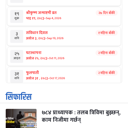
श्रीकृष्ण जन्माष्टमी व्रत
२७ दिन बाँकी
१९
-
भाद्र १९, २०८३
Sep 4, 2026
शुक्र
संविधान दिवस
१ महिना बाँकी
३
-
असोज ३, २०८३
Sep 19, 2026
शनि
घटस्थापना
२ महिना बाँकी
२५
-
असोज २५, २०८३
Oct 11, 2026
आइत
फूलपाती
२ महिना बाँकी
३१
-
असोज ३१ , २०८३
Oct 17, 2026
शनि
कार्तिक सङ्क्रान्ति
२ महिना बाँकी
१
सिफारिस
-
कार्तिक १, २०८३
Oct 18, 2026
आइत
७८४ प्राध्यापक : तलब त्रिविमा बुझ्छन्,
महानवमी
२ महिना बाँकी
३
-
काम निजीमा गर्छन्
कार्तिक ३, २०८३
Oct 20, 2026
मंगल