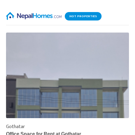
HOT PROPERTIES
Gothatar
S
Office Space for Rent at Gothatar
H