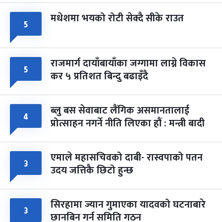
मधेशमा भयको रोटी सेक्दै सीके राउत
५
राजमार्ग दायाँबायाँका जग्गामा लाग्ने विकास
५
कर ५ प्रतिशत बिन्दु बढाइँदै
ब्लु बस सेवाबाट लैंगिक असमानतालाई
४
प्रोत्साहन नगर्ने नीति लिएका हौं : मन्त्री बादी
एमाले महासचिवको दाबी- रास्वपाको पतन
३
उदय जत्तिकै छिटो हुन्छ
सिरहामा ज्यान गुमाएका यादवको घटनाबारे
३
छानबिन गर्न समिति गठन