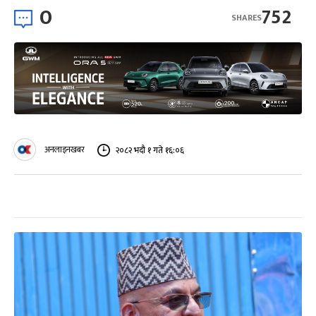
0
752
SHARES
अनलाइनखबर
२०८२ भदौ १ गते १६:०६