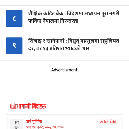
शैक्षिक क्रेडिट बैंक : विदेशमा अध्ययन पूरा नगरी
८
फर्किए नेपालमा निरन्तरता
सिँचाइ र खानेपानी : विद्युत् महसुलमा सहुलियत
९
दर, तर १३ प्रतिशत भ्याटको भार
Advertisment
आगामी बिदाहरु
जनै पूर्णिमा
२० दिन बाँकी
१२
-
भाद्र १२, २०८३
Aug 28, 2026
शुक्र