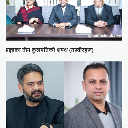
प्रज्ञाका तीन कुलपतिको शपथ (तस्वीरहरू)