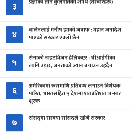
प्रज्ञाका तीन कुलपतिको शपथ (तस्वीरहरू)
३
बालेनलाई मनीष झाको जवाफ : महान जनादेश
४
पाएको सरकार एक्लो छैन
सेनाको नाइटभिजन हेलिकप्टर : भीआईपीका
५
लागि उड्छ, जनताको ज्यान बचाउन उड्दैन
अमेरिकामा रूसमाथि प्रतिबन्ध लगाउने विधेयक
६
पारित, भारतसहित ५ देशमा शतप्रतिशत भन्सार
शुल्क
संसद्‍मा रास्वपा सांसदले खोजे सरकार
७