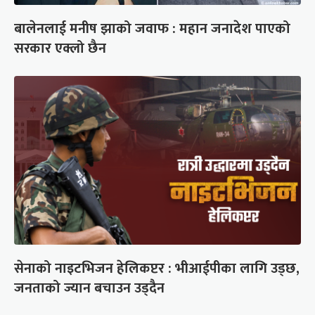
बालेनलाई मनीष झाको जवाफ : महान जनादेश पाएको
सरकार एक्लो छैन
सेनाको नाइटभिजन हेलिकप्टर : भीआईपीका लागि उड्छ,
जनताको ज्यान बचाउन उड्दैन