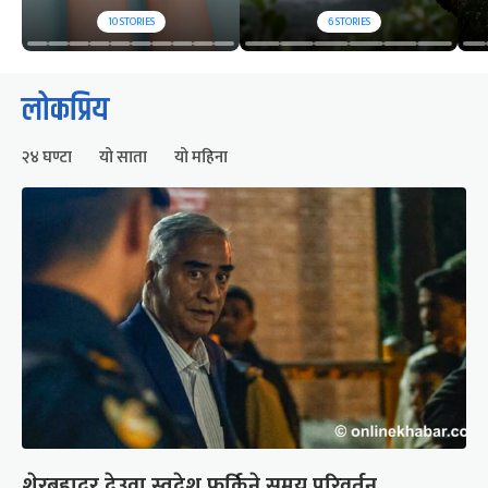
10
STORIES
6
STORIES
लोकप्रिय
२४ घण्टा
यो साता
यो महिना
शेरबहादुर देउवा स्वदेश फर्किने समय परिवर्तन