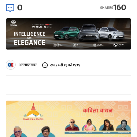
0
160
SHARES
अनलाइनखबर
२०८२ भदौ ११ गते १२:१२