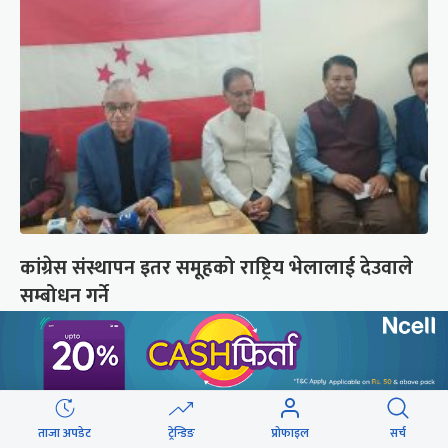
कांग्रेस संस्थापन इतर समूहको राष्ट्रिय भेलालाई देउवाले
सम्बोधन गर्ने
छुटाउनुभयो कि ?
संसद्लाई टेर्दैनन् प्रधानमन्त्री, लाचार
छन् सभामुख
ताजा अपडेट
ट्रेन्डिङ
प्रोफाइल
सर्च