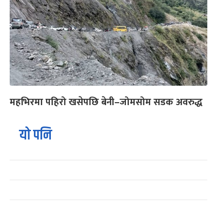
महभिरमा पहिरो खसेपछि बेनी–जोमसोम सडक अवरुद्ध
यो पनि