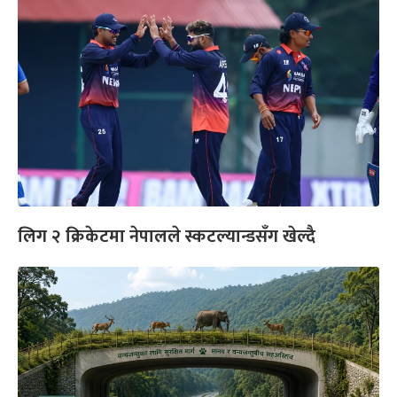
लिग २ क्रिकेटमा नेपालले स्कटल्यान्डसँग खेल्दै