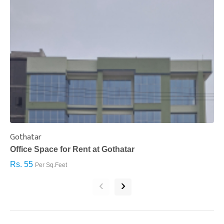
Gothatar
S
Office Space for Rent at Gothatar
H
Rs. 55
R
Per Sq.Feet
‹
›