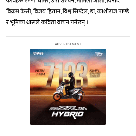
कविहरू रमण घिमिरे, उषा शेरचन, मोमिला जोशी, विनोद
विक्रम केसी, विजय हितान, विश्व सिग्देल, डा, काशीराज पाण्डे
र भूमिका थारूले कविता वाचन गर्नेछन् ।