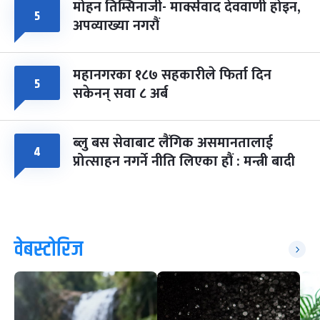
मोहन तिम्सिनाजी- मार्क्सवाद देववाणी होइन,
५
अपव्याख्या नगरौं
महानगरका १८७ सहकारीले फिर्ता दिन
५
सकेनन् सवा ८ अर्ब
ब्लु बस सेवाबाट लैंगिक असमानतालाई
४
प्रोत्साहन नगर्ने नीति लिएका हौं : मन्त्री बादी
वेबस्टोरिज