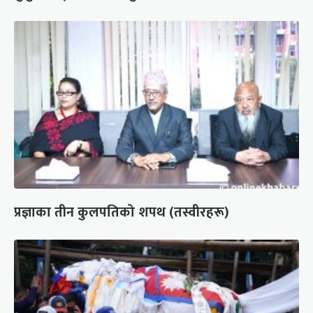
प्रज्ञाका तीन कुलपतिको शपथ (तस्वीरहरू)