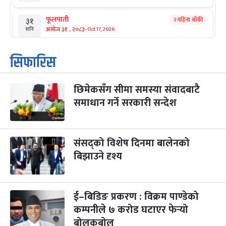
फूलपाती
२ महिना बाँकी
३१
-
असोज ३१ , २०८३
Oct 17, 2026
शनि
कार्तिक सङ्क्रान्ति
२ महिना बाँकी
१
सिफारिस
-
कार्तिक १, २०८३
Oct 18, 2026
आइत
छिमेकसँग सीमा समस्या संवादबाटै
महानवमी
२ महिना बाँकी
३
-
समाधान गर्ने सरकारी सन्देश
कार्तिक ३, २०८३
Oct 20, 2026
मंगल
विजयादशमी
२ महिना बाँकी
४
-
कार्तिक ४, २०८३
Oct 21, 2026
बुध
संसद्को विशेष दिनमा बालेनको
बिझाउने दृश्य
पापा‌ङ्कुशा एकादशी व्रत
२ महिना बाँकी
५
-
कार्तिक ५, २०८३
Oct 22, 2026
बिहि
ई–बिडिङ प्रकरण : विक्रम पाण्डेको
कुकुर तिहार
३ महिना बाँकी
२२
-
कार्तिक २२, २०८३
कम्पनीले ७ करोड घटाएर फेर्‍यो
Nov 8, 2026
आइत
बोलकबोल