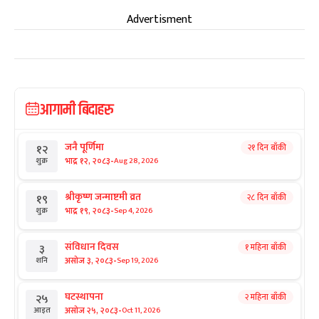
Advertisment
आगामी बिदाहरु
जनै पूर्णिमा
२१ दिन बाँकी
१२
-
भाद्र १२, २०८३
Aug 28, 2026
शुक्र
श्रीकृष्ण जन्माष्टमी व्रत
२८ दिन बाँकी
१९
-
भाद्र १९, २०८३
Sep 4, 2026
शुक्र
संविधान दिवस
१ महिना बाँकी
३
-
असोज ३, २०८३
Sep 19, 2026
शनि
घटस्थापना
२ महिना बाँकी
२५
-
असोज २५, २०८३
Oct 11, 2026
आइत