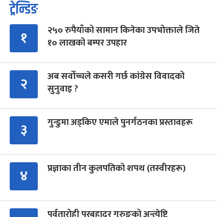
ट्रेन्डिङ
२५० रुपैयाँको सामान किनेका उपभोक्ताले जिते
१
१० लाखको बम्पर उपहार
अब सर्वोच्चले कसरी गर्छ कांग्रेस विवादको
२
सुनुवाइ ?
गुन्डुमा अड्किए एमाले पुनर्गठनका प्रस्तावहरू
३
प्रज्ञाका तीन कुलपतिको शपथ (तस्वीरहरू)
४
पर्वतारोही पुरबहादुर गुरुङको अन्त्येष्टि