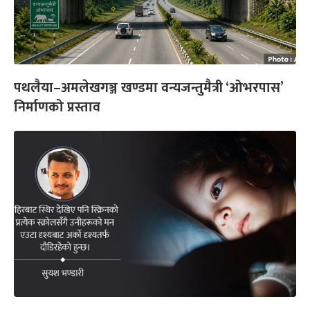
पथलैया–अमलेखगञ्ज खण्डमा वन्यजन्तुमैत्री ‘ओभरपास’
निर्माणको प्रस्ताव