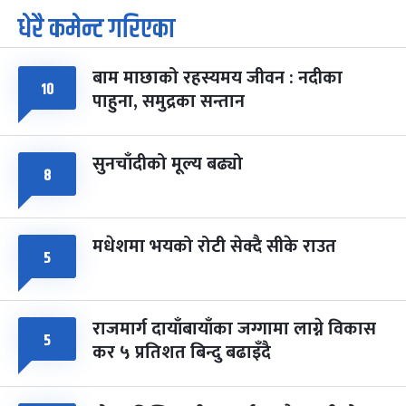
धेरै कमेन्ट गरिएका
पूर्णिमा व्रत
७ महिना बाँकी
७
-
चैत्र ७, २०८३
Mar 21, 2027
आइत
बाम माछाको रहस्यमय जीवन : नदीका
फागुपूर्णिमा
१०
७ महिना बाँकी
८
पाहुना, समुद्रका सन्तान
-
चैत्र ८, २०८३
Mar 22, 2027
सोम
सुनचाँदीको मूल्य बढ्यो
८
मधेशमा भयको रोटी सेक्दै सीके राउत
५
राजमार्ग दायाँबायाँका जग्गामा लाग्ने विकास
५
कर ५ प्रतिशत बिन्दु बढाइँदै