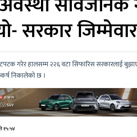
 अवस्था सार्वजनिक गर
ो- सरकार जिम्मेवा
न पटपटक गरेर हालसम्म २२६ वटा सिफारिस सरकारलाई बुझाएक
्कर्ष निकालेको छ ।
ते १५:५४