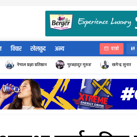
न
विचार
खेलकुद
अन्य
पात्रो
नेपाल प्रज्ञा प्रतिष्ठान
पुरबहादुर गुरुङ
खगेन्द्र सुनार