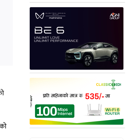
को
ेको