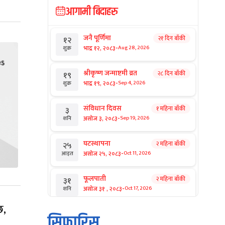
आगामी बिदाहरु
जनै पूर्णिमा
२१ दिन बाँकी
१२
-
भाद्र १२, २०८३
Aug 28, 2026
शुक्र
श्रीकृष्ण जन्माष्टमी व्रत
२८ दिन बाँकी
१९
-
भाद्र १९, २०८३
Sep 4, 2026
शुक्र
संविधान दिवस
१ महिना बाँकी
३
-
असोज ३, २०८३
Sep 19, 2026
शनि
घटस्थापना
२ महिना बाँकी
२५
-
असोज २५, २०८३
Oct 11, 2026
आइत
फूलपाती
२ महिना बाँकी
३१
-
असोज ३१ , २०८३
Oct 17, 2026
शनि
छ,
कार्तिक सङ्क्रान्ति
२ महिना बाँकी
१
सिफारिस
-
कार्तिक १, २०८३
Oct 18, 2026
आइत