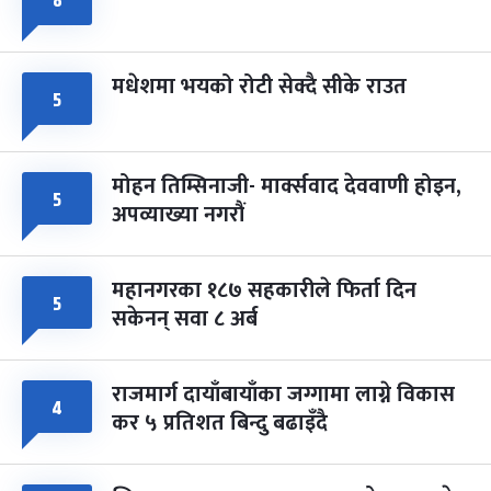
८
मधेशमा भयको रोटी सेक्दै सीके राउत
५
मोहन तिम्सिनाजी- मार्क्सवाद देववाणी होइन,
५
अपव्याख्या नगरौं
महानगरका १८७ सहकारीले फिर्ता दिन
५
सकेनन् सवा ८ अर्ब
राजमार्ग दायाँबायाँका जग्गामा लाग्ने विकास
४
कर ५ प्रतिशत बिन्दु बढाइँदै