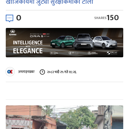
खोजिकार्यमा जुट्यो सुरक्षाकर्मीको टोली
0
150
SHARES
अनलाइनखबर
२०८२ भदौ २५ गते १८:२६