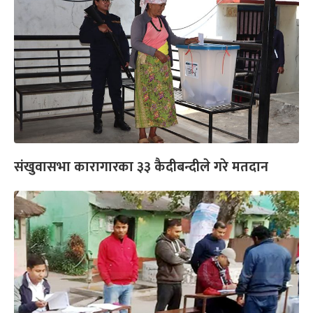
संखुवासभा कारागारका ३३ कैदीबन्दीले गरे मतदान