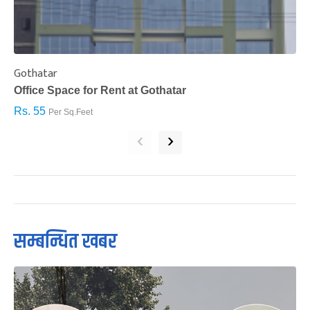
Gothatar
S
Office Space for Rent at Gothatar
H
Rs. 55
R
Per Sq.Feet
‹
›
सम्बन्धित खबर