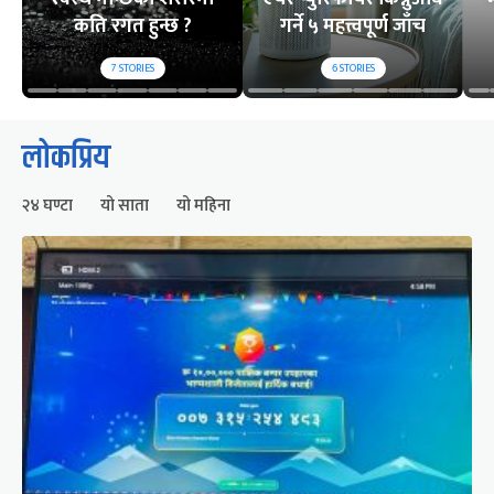
कति रगत हुन्छ ?
गर्ने ५ महत्त्वपूर्ण जाँच
7
STORIES
6
STORIES
लोकप्रिय
२४ घण्टा
यो साता
यो महिना