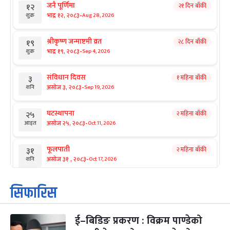
जनै पूर्णिमा
२१ दिन बाँकी
१२
-
भाद्र १२, २०८३
Aug 28, 2026
शुक्र
श्रीकृष्ण जन्माष्टमी व्रत
२८ दिन बाँकी
१९
-
भाद्र १९, २०८३
Sep 4, 2026
शुक्र
संविधान दिवस
१ महिना बाँकी
३
-
असोज ३, २०८३
Sep 19, 2026
शनि
घटस्थापना
२ महिना बाँकी
२५
-
असोज २५, २०८३
Oct 11, 2026
आइत
फूलपाती
२ महिना बाँकी
३१
-
असोज ३१ , २०८३
Oct 17, 2026
शनि
कार्तिक सङ्क्रान्ति
२ महिना बाँकी
१
सिफारिस
-
कार्तिक १, २०८३
Oct 18, 2026
आइत
ई–बिडिङ प्रकरण : विक्रम पाण्डेको
महानवमी
२ महिना बाँकी
३