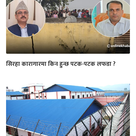
सिरहा कारागारमा किन हुन्छ पटक-पटक लफडा ?