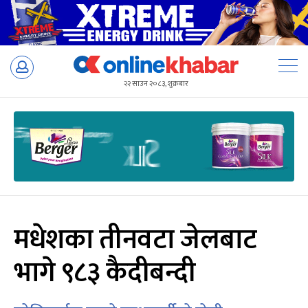
Skip
to
२२ साउन २०८३, शुक्रबार
content
मधेशका तीनवटा जेलबाट
भागे ९८३ कैदीबन्दी