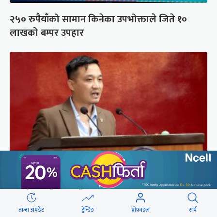
२५० रुपैयाँको सामान किनेका उपभोक्ताले जिते १०
लाखको बम्पर उपहार
संसद्को रोष्ट्रमबाटै गृहमन्त्रीले दिए प्रश्न नगर्न चेतावनी
ताजा अपडेट
ट्रेन्डिङ
प्रोफाइल
सर्च