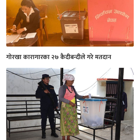
गोरखा कारागारका २७ कैदीबन्दीले गरे मतदान