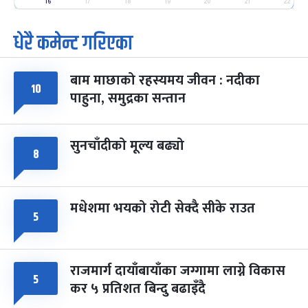
-
फाल्गुन २५, २०८३
Mar 9, 2027
मंगल
16
17
18
19
20
21
22
धेरै कमेन्ट गरिएका
पूर्णिमा व्रत
७ महिना बाँकी
७
-
चैत्र ७, २०८३
Mar 21, 2027
आइत
बाम माछाको रहस्यमय जीवन : नदीका
फागुपूर्णिमा
७ महिना बाँकी
८
१०
पाहुना, समुद्रका सन्तान
-
चैत्र ८, २०८३
Mar 22, 2027
सोम
सुनचाँदीको मूल्य बढ्यो
८
मधेशमा भयको रोटी सेक्दै सीके राउत
५
राजमार्ग दायाँबायाँका जग्गामा लाग्ने विकास
५
कर ५ प्रतिशत बिन्दु बढाइँदै