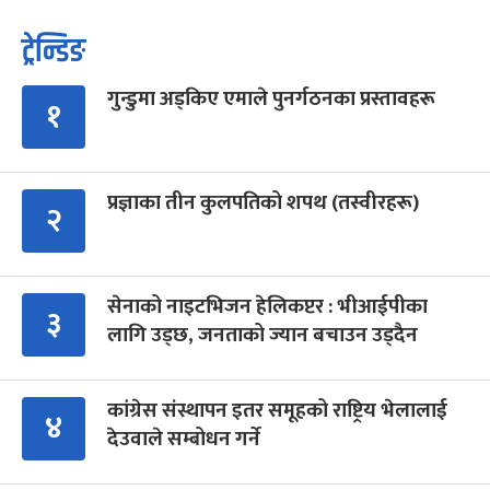
ट्रेन्डिङ
गुन्डुमा अड्किए एमाले पुनर्गठनका प्रस्तावहरू
१
प्रज्ञाका तीन कुलपतिको शपथ (तस्वीरहरू)
२
सेनाको नाइटभिजन हेलिकप्टर : भीआईपीका
३
लागि उड्छ, जनताको ज्यान बचाउन उड्दैन
कांग्रेस संस्थापन इतर समूहको राष्ट्रिय भेलालाई
४
देउवाले सम्बोधन गर्ने