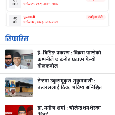
२५
-
असोज २५, २०८३
Oct 11, 2026
आइत
फूलपाती
२ महिना बाँकी
३१
-
असोज ३१ , २०८३
Oct 17, 2026
शनि
कार्तिक सङ्क्रान्ति
२ महिना बाँकी
१
सिफारिस
-
कार्तिक १, २०८३
Oct 18, 2026
आइत
ई–बिडिङ प्रकरण : विक्रम पाण्डेको
महानवमी
२ महिना बाँकी
३
-
कम्पनीले ७ करोड घटाएर फेर्‍यो
कार्तिक ३, २०८३
Oct 20, 2026
मंगल
बोलकबोल
विजयादशमी
२ महिना बाँकी
४
-
कार्तिक ४, २०८३
Oct 21, 2026
बुध
टेन्टमा उकुसमुकुस सुकुमवासी :
तत्काललाई ठिक, भविष्य अनिश्चित
पापा‌ङ्कुशा एकादशी व्रत
२ महिना बाँकी
५
-
कार्तिक ५, २०८३
Oct 22, 2026
बिहि
डा. मनोज शर्मा : चोलेन्द्रशमशेरका
कुकुर तिहार
३ महिना बाँकी
२२
-
कार्तिक २२, २०८३
Nov 8, 2026
आइत
‘हिरा’