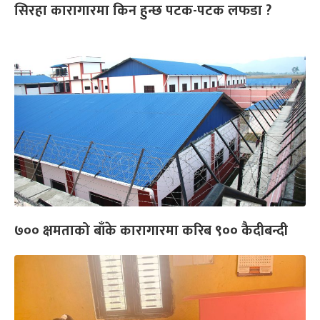
सिरहा कारागारमा किन हुन्छ पटक-पटक लफडा ?
७०० क्षमताको बाँके कारागारमा करिब ९०० कैदीबन्दी