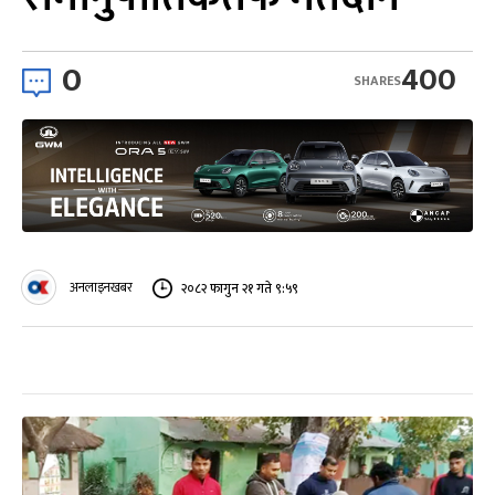
0
400
SHARES
अनलाइनखबर
२०८२ फागुन २१ गते ९:५९