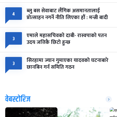
ब्लु बस सेवाबाट लैंगिक असमानतालाई
४
प्रोत्साहन नगर्ने नीति लिएका हौं : मन्त्री बादी
एमाले महासचिवको दाबी- रास्वपाको पतन
३
उदय जत्तिकै छिटो हुन्छ
सिरहामा ज्यान गुमाएका यादवको घटनाबारे
३
छानबिन गर्न समिति गठन
वेबस्टोरिज