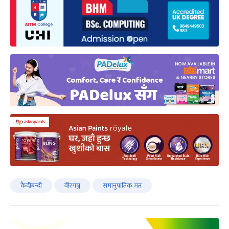
कैदीबन्दी
वीरगञ्ज
समानुपातिक मत