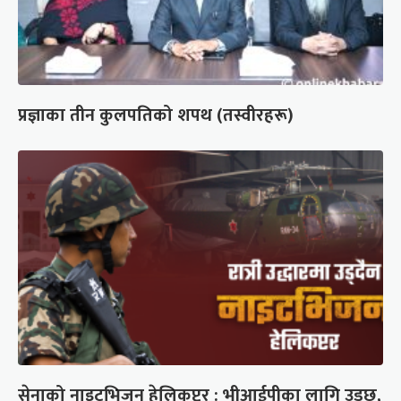
प्रज्ञाका तीन कुलपतिको शपथ (तस्वीरहरू)
सेनाको नाइटभिजन हेलिकप्टर : भीआईपीका लागि उड्छ,