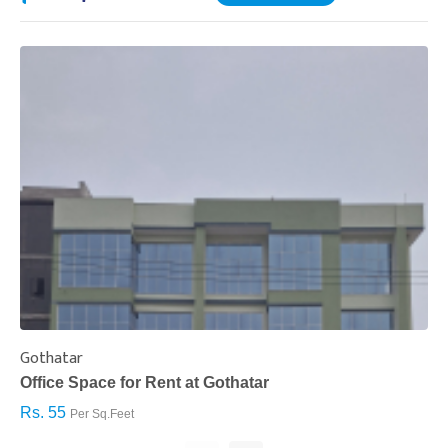
Gothatar
S
Office Space for Rent at Gothatar
H
Rs. 55
R
Per Sq.Feet