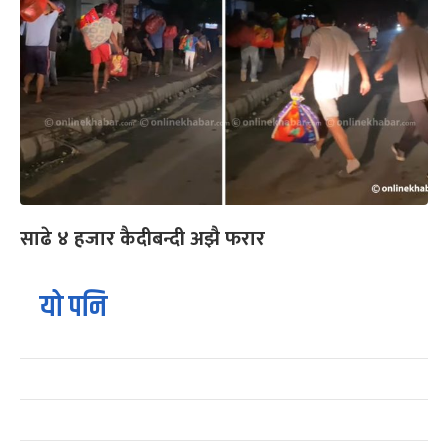
साढे ४ हजार कैदीबन्दी अझै फरार
यो पनि