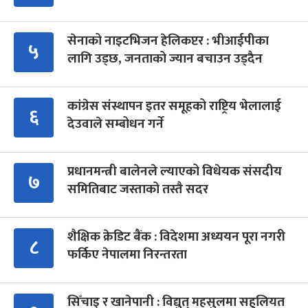
सेनाको नाइटभिजन हेलिकप्टर : भीआईपीका
५
लागि उड्छ, जनताको ज्यान बचाउन उड्दैन
कांग्रेस संस्थापन इतर समूहको राष्ट्रिय भेलालाई
६
देउवाले सम्बोधन गर्ने
प्रधानमन्त्री बालेनले ल्याएको विधेयक संसदीय
७
समितिबाट जस्ताको तस्तै सदर
शैक्षिक क्रेडिट बैंक : विदेशमा अध्ययन पूरा नगरी
८
फर्किए नेपालमा निरन्तरता
सिँचाइ र खानेपानी : विद्युत् महसुलमा सहुलियत