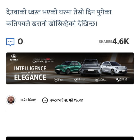
देउवाको ध्वस्त भएको घरमा तेस्रो दिन पुगेका
कतिपयले खरानी खोस्रिरहेको देखिन्छ।
0
4.6K
SHARES
आर्यन धिमाल
२०८२ भदौ २६ गते १७:२४