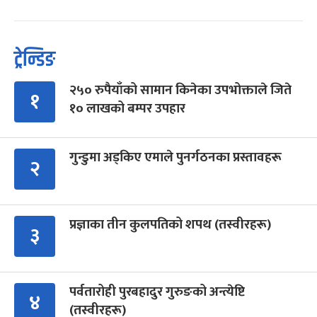
ट्रेन्डिङ
२५० रुपैयाँको सामान किनेका उपभोक्ताले जिते
१
१० लाखको बम्पर उपहार
गुन्डुमा अड्किए एमाले पुनर्गठनका प्रस्तावहरू
२
प्रज्ञाका तीन कुलपतिको शपथ (तस्वीरहरू)
३
पर्वतारोही पुरबहादुर गुरुङको अन्त्येष्टि
४
(तस्वीरहरू)