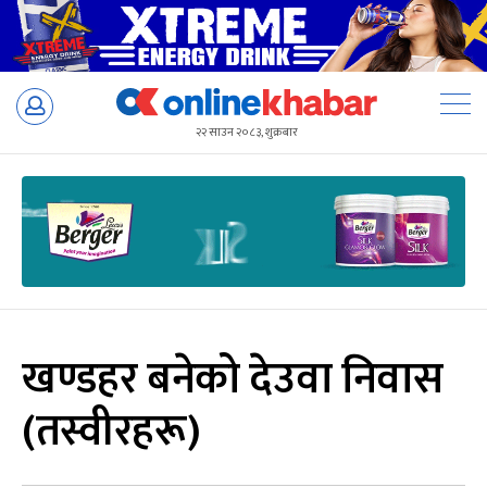
Skip
to
२२ साउन २०८३, शुक्रबार
content
खण्डहर बनेको देउवा निवास
(तस्वीरहरू)