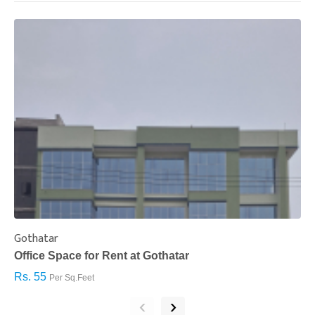
Gothatar
S
Office Space for Rent at Gothatar
H
Rs. 55
R
Per Sq.Feet
‹
›