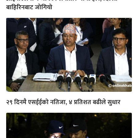
बाहिरिनबाट जोगियो
२९ दिनमै एसईईको नतिजा, ४ प्रतिशत बढीले सुधार