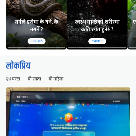
सर्पले डसेमा के गर्ने, के
स्वस्थ मान्छेको शरीरमा
ए
नगर्ने ?
कति रगत हुन्छ ?
6
STORIES
7
STORIES
लोकप्रिय
२४ घण्टा
यो साता
यो महिना