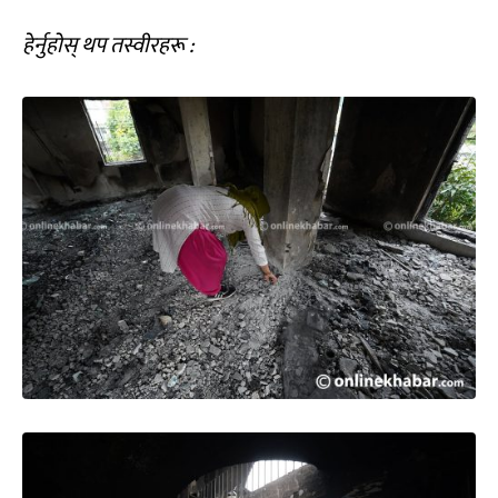
हेर्नुहोस् थप तस्वीरहरू :