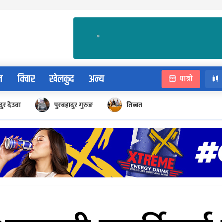
न
विचार
खेलकुद
अन्य
पात्रो
ुर देउवा
पुरबहादुर गुरुङ
तिब्बत