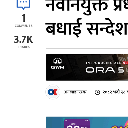
नवनियुक्त प्र
1
बधाई सन्देश
COMMENTS
3.7K
SHARES
अनलाइनखबर
२०८२ भदौ २८ ग