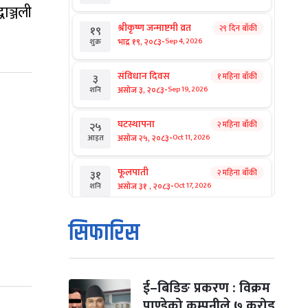
ाञ्जली
श्रीकृष्ण जन्माष्टमी व्रत
२९ दिन बाँकी
१९
-
भाद्र १९, २०८३
Sep 4, 2026
शुक्र
संविधान दिवस
१ महिना बाँकी
३
-
असोज ३, २०८३
Sep 19, 2026
शनि
घटस्थापना
२ महिना बाँकी
२५
-
असोज २५, २०८३
Oct 11, 2026
आइत
फूलपाती
२ महिना बाँकी
३१
-
असोज ३१ , २०८३
Oct 17, 2026
शनि
कार्तिक सङ्क्रान्ति
२ महिना बाँकी
१
सिफारिस
-
कार्तिक १, २०८३
Oct 18, 2026
आइत
महानवमी
२ महिना बाँकी
३
-
कार्तिक ३, २०८३
Oct 20, 2026
मंगल
ई–बिडिङ प्रकरण : विक्रम
पाण्डेको कम्पनीले ७ करोड