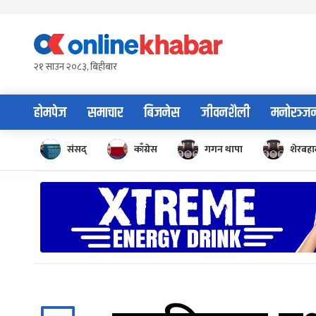
Skip
to
content
२१ साउन २०८३, बिहीबार
होमपेज
समाचार
बिजनेस
जीवनशैली
मनोरञ्ज
संसद्
काँग्रेस
गगन थापा
शेरबहाद