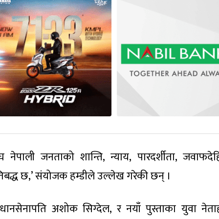
्रसंघ नेपाली जनताको शान्ति, न्याय, पारदर्शीता, जवाफदे
तिबद्ध छ,’ संयोजक हम्डीले उल्लेख गरेकी छन् ।
ल, प्रधानसेनापति अशोक सिग्देल, र नयाँ पुस्ताका युवा नेत