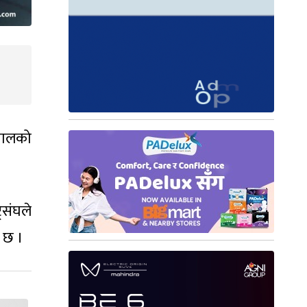
ेपालको
्रसंघले
ो छ ।