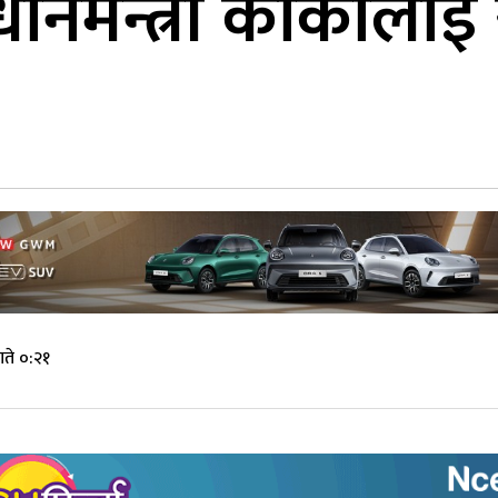
धानमन्त्री कार्कीलाई स
ते ०:२१