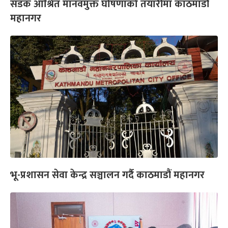
सडक आश्रित मानवमुक्त घोषणाको तयारीमा काठमाडौं
महानगर
भू-प्रशासन सेवा केन्द्र सञ्चालन गर्दै काठमाडौं महानगर