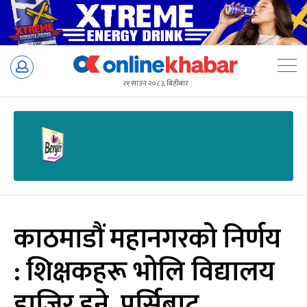
Skip
to
२१ साउन २०८३, बिहीबार
content
काठमाडौं महानगरको निर्णय
: शिक्षकहरू भोलि विद्यालय
हाजिर हुने, पर्सिबाट