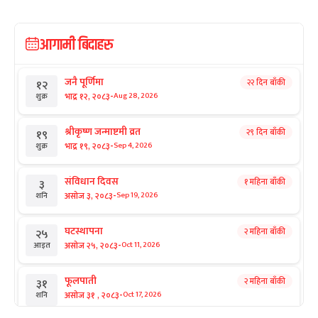
आगामी बिदाहरु
जनै पूर्णिमा
२२ दिन बाँकी
१२
-
भाद्र १२, २०८३
Aug 28, 2026
शुक्र
श्रीकृष्ण जन्माष्टमी व्रत
२९ दिन बाँकी
१९
-
भाद्र १९, २०८३
Sep 4, 2026
शुक्र
संविधान दिवस
१ महिना बाँकी
३
-
असोज ३, २०८३
Sep 19, 2026
शनि
घटस्थापना
२ महिना बाँकी
२५
-
असोज २५, २०८३
Oct 11, 2026
आइत
फूलपाती
२ महिना बाँकी
३१
-
असोज ३१ , २०८३
Oct 17, 2026
शनि