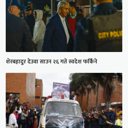
शेरबहादुर देउवा साउन २६ गते स्वदेश फर्किने