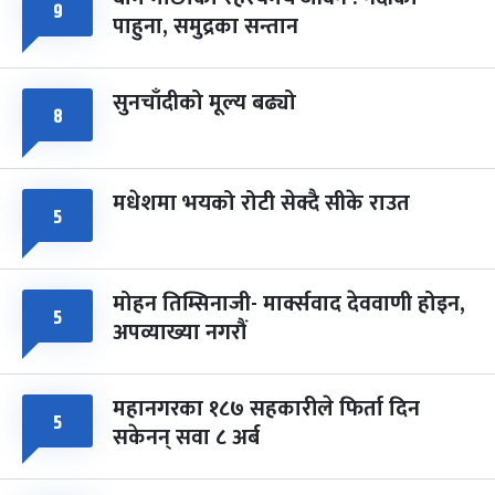
फागुपूर्णिमा
७ महिना बाँकी
८
९
पाहुना, समुद्रका सन्तान
-
चैत्र ८, २०८३
Mar 22, 2027
सोम
सुनचाँदीको मूल्य बढ्यो
८
मधेशमा भयको रोटी सेक्दै सीके राउत
५
मोहन तिम्सिनाजी- मार्क्सवाद देववाणी होइन,
५
अपव्याख्या नगरौं
महानगरका १८७ सहकारीले फिर्ता दिन
५
सकेनन् सवा ८ अर्ब