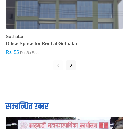
Gothatar
S
Office Space for Rent at Gothatar
H
Rs. 55
R
Per Sq.Feet
‹
›
सम्बन्धित खबर