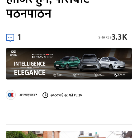
पठनपाठन
1
3.3K
SHARES
अनलाइनखबर
२०८२ भदौ २८ गते १६:३०