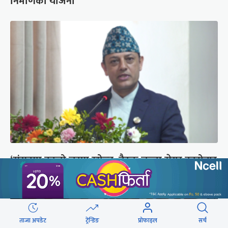
निर्माणको योजना
‘संसद्‍मा कालो चस्मा खोल्नू, बैठक चल्दा सेयर कारोबार
नगर्नू’
ताजा अपडेट
ट्रेन्डिङ
प्रोफाइल
सर्च