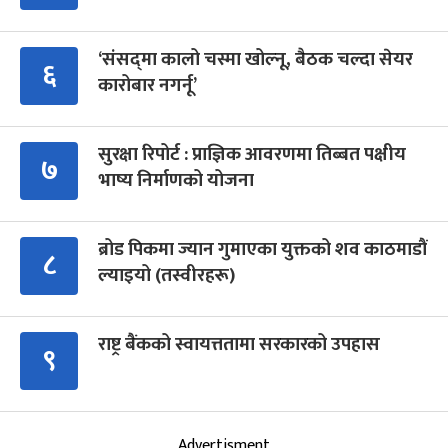
‘संसद्‍मा कालो चस्मा खोल्नू, बैठक चल्दा सेयर
६
कारोबार नगर्नू’
सुरक्षा रिपोर्ट : प्राज्ञिक आवरणमा तिब्बत पक्षीय
७
भाष्य निर्माणको योजना
ब्रोड पिकमा ज्यान गुमाएका युक्तको शव काठमाडौं
८
ल्याइयो (तस्वीरहरू)
राष्ट्र बैंकको स्वायत्ततामा सरकारको उपहास
९
Advertisment