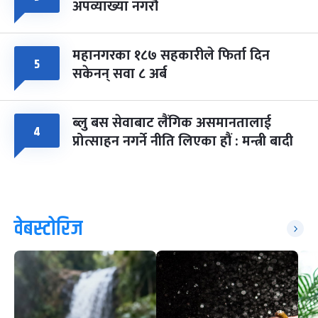
अपव्याख्या नगरौं
महानगरका १८७ सहकारीले फिर्ता दिन
५
सकेनन् सवा ८ अर्ब
ब्लु बस सेवाबाट लैंगिक असमानतालाई
४
प्रोत्साहन नगर्ने नीति लिएका हौं : मन्त्री बादी
वेबस्टोरिज