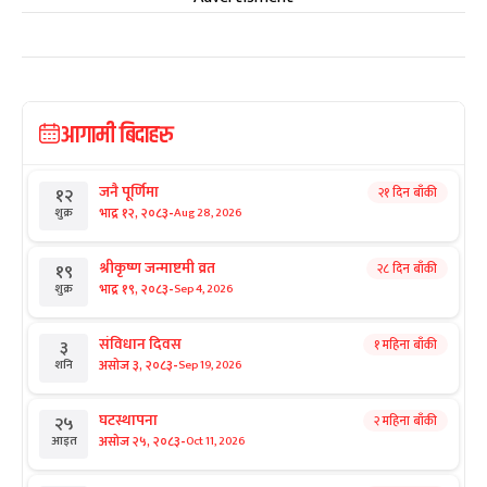
आगामी बिदाहरु
जनै पूर्णिमा
२१ दिन बाँकी
१२
-
भाद्र १२, २०८३
Aug 28, 2026
शुक्र
श्रीकृष्ण जन्माष्टमी व्रत
२८ दिन बाँकी
१९
-
भाद्र १९, २०८३
Sep 4, 2026
शुक्र
संविधान दिवस
१ महिना बाँकी
३
-
असोज ३, २०८३
Sep 19, 2026
शनि
घटस्थापना
२ महिना बाँकी
२५
-
असोज २५, २०८३
Oct 11, 2026
आइत