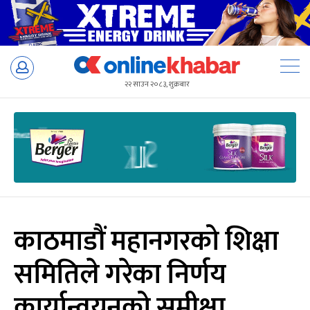
Skip
to
२२ साउन २०८३, शुक्रबार
content
काठमाडौं महानगरको शिक्षा
समितिले गरेका निर्णय
कार्यान्वयनको समीक्षा