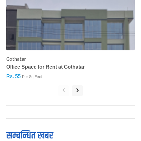
Gothatar
S
Office Space for Rent at Gothatar
H
Rs. 55
R
Per Sq.Feet
‹
›
सम्बन्धित खबर