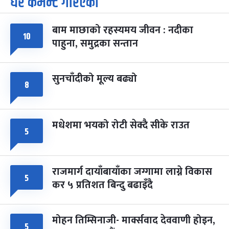
धेरै कमेन्ट गरिएका
-
चैत्र ७, २०८३
Mar 21, 2027
आइत
बाम माछाको रहस्यमय जीवन : नदीका
फागुपूर्णिमा
७ महिना बाँकी
८
१०
पाहुना, समुद्रका सन्तान
-
चैत्र ८, २०८३
Mar 22, 2027
सोम
सुनचाँदीको मूल्य बढ्यो
८
मधेशमा भयको रोटी सेक्दै सीके राउत
५
राजमार्ग दायाँबायाँका जग्गामा लाग्ने विकास
५
कर ५ प्रतिशत बिन्दु बढाइँदै
मोहन तिम्सिनाजी- मार्क्सवाद देववाणी होइन,
५