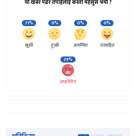
यो खबर पढेर तपाईलाई कस्तो महसुस भयो ?
71%
0%
0%
0%
खुसी
दुःखी
अचम्मित
उत्साहित
29%
आक्रोशित