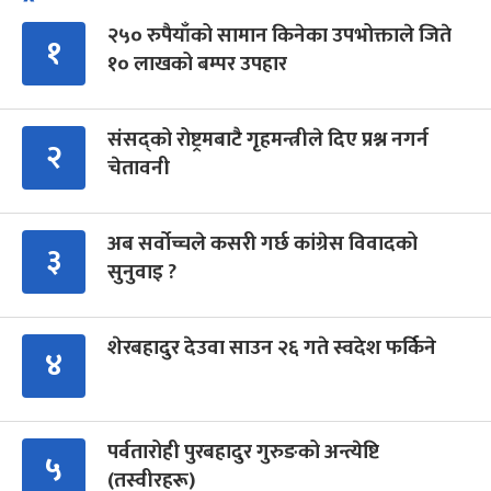
२५० रुपैयाँको सामान किनेका उपभोक्ताले जिते
१
१० लाखको बम्पर उपहार
संसद्को रोष्ट्रमबाटै गृहमन्त्रीले दिए प्रश्न नगर्न
२
चेतावनी
अब सर्वोच्चले कसरी गर्छ कांग्रेस विवादको
३
सुनुवाइ ?
शेरबहादुर देउवा साउन २६ गते स्वदेश फर्किने
४
पर्वतारोही पुरबहादुर गुरुङको अन्त्येष्टि
५
(तस्वीरहरू)