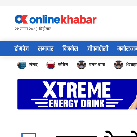
Skip
to
content
२१ साउन २०८३, बिहीबार
होमपेज
समाचार
बिजनेस
जीवनशैली
मनोरञ्ज
संसद्
काँग्रेस
गगन थापा
शेरबहाद