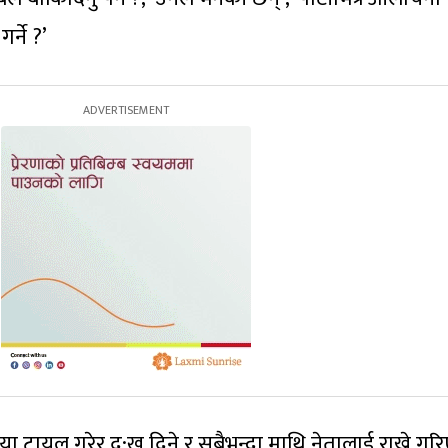
र्ने ?’
डिया ट्रायल गरेर दु:ख दिने र सबैभन्दा माथि नेतालाई राख्ने ग