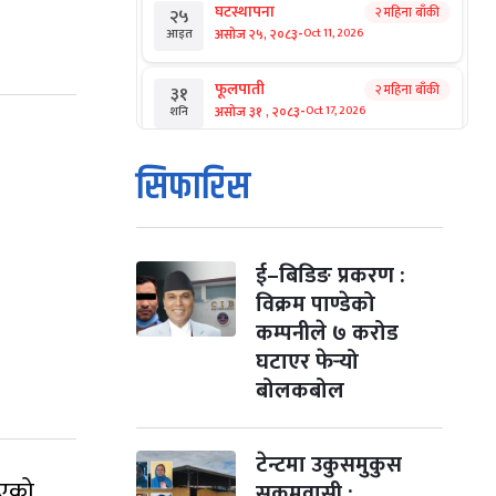
घटस्थापना
२ महिना बाँकी
२५
-
असोज २५, २०८३
Oct 11, 2026
आइत
फूलपाती
२ महिना बाँकी
३१
-
असोज ३१ , २०८३
Oct 17, 2026
शनि
कार्तिक सङ्क्रान्ति
२ महिना बाँकी
१
सिफारिस
-
कार्तिक १, २०८३
Oct 18, 2026
आइत
महानवमी
२ महिना बाँकी
३
-
कार्तिक ३, २०८३
Oct 20, 2026
मंगल
ई–बिडिङ प्रकरण :
विक्रम पाण्डेको
विजयादशमी
२ महिना बाँकी
४
कम्पनीले ७ करोड
-
कार्तिक ४, २०८३
Oct 21, 2026
बुध
घटाएर फेर्‍यो
बोलकबोल
पापा‌ङ्कुशा एकादशी व्रत
२ महिना बाँकी
५
-
कार्तिक ५, २०८३
Oct 22, 2026
बिहि
टेन्टमा उकुसमुकुस
कुकुर तिहार
३ महिना बाँकी
२२
रिएको
सुकुमवासी :