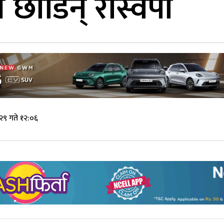
ले छोडिन् रास्वपा
२९ गते १२:०६