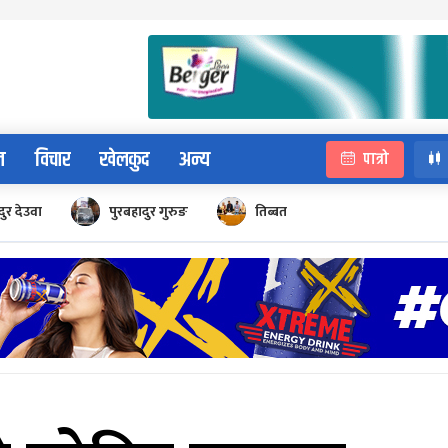
न
विचार
खेलकुद
अन्य
पात्रो
ुर देउवा
पुरबहादुर गुरुङ
तिब्बत