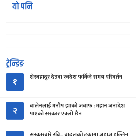
यो पनि
ट्रेन्डिङ
शेरबहादुर देउवा स्वदेश फर्किने समय परिवर्तन
१
बालेनलाई मनीष झाको जवाफ : महान जनादेश
२
पाएको सरकार एक्लो छैन
सरकारबारे रवि– बादलको टुक्रामा जहाज हल्लिन