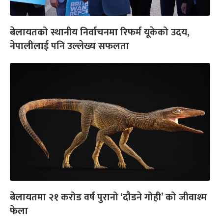
बेलायतको स्थानीय निर्वाचनमा रिफर्म यूकेको उदय,
नेपालीलाई पनि उल्लेख्य सफलता
बेलायतमा २१ करोड वर्ष पुरानो ‘दौडने गोही’ को जीवाश्म
फेला