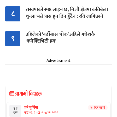
रास्वपाको स्पष्ट लाइन छ, निजी क्षेत्रमा कतिबेला
८
थुन्ला भन्ने त्रास हुन दिन हुँदैन : रवि लामिछाने
उहिलेको ‘बर्दीबास चोक’ अहिले मधेशकै
९
‘कनेक्टिभिटी हब’
Advertisment
आगामी बिदाहरु
जनै पूर्णिमा
२० दिन बाँकी
१२
-
भाद्र १२, २०८३
Aug 28, 2026
शुक्र