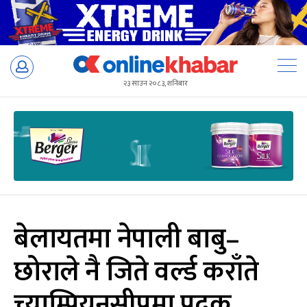
Skip
to
२३ साउन २०८३, शनिबार
content
बेलायतमा नेपाली बाबु–
छोराले नै जिते वर्ल्ड कराँते
च्याम्पियनसीपमा पदक