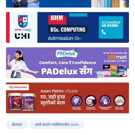
बेलायत
वर्ल्ड कराते च्याम्पियनसीप २०२५