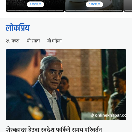
7
STORIES
6
STORIES
लोकप्रिय
२४ घण्टा
यो साता
यो महिना
शेरबहादुर देउवा स्वदेश फर्किने समय परिवर्तन