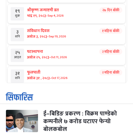
श्रीकृष्ण जन्माष्टमी व्रत
२७ दिन बाँकी
१९
-
भाद्र १९, २०८३
Sep 4, 2026
शुक्र
संविधान दिवस
१ महिना बाँकी
३
-
असोज ३, २०८३
Sep 19, 2026
शनि
घटस्थापना
२ महिना बाँकी
२५
-
असोज २५, २०८३
Oct 11, 2026
आइत
फूलपाती
२ महिना बाँकी
३१
-
असोज ३१ , २०८३
Oct 17, 2026
शनि
कार्तिक सङ्क्रान्ति
२ महिना बाँकी
१
सिफारिस
-
कार्तिक १, २०८३
Oct 18, 2026
आइत
ई–बिडिङ प्रकरण : विक्रम पाण्डेको
महानवमी
२ महिना बाँकी
३
-
कम्पनीले ७ करोड घटाएर फेर्‍यो
कार्तिक ३, २०८३
Oct 20, 2026
मंगल
बोलकबोल