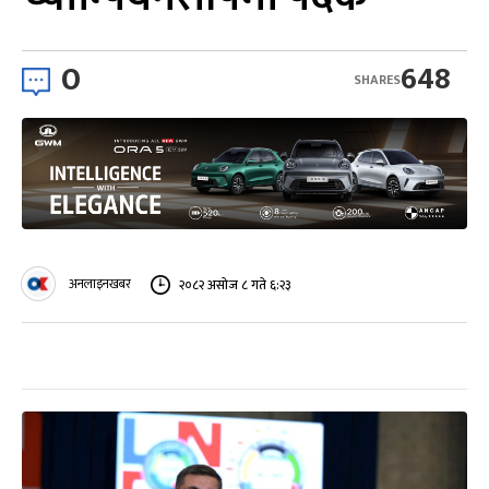
0
648
SHARES
अनलाइनखबर
२०८२ असोज ८ गते ६:२३