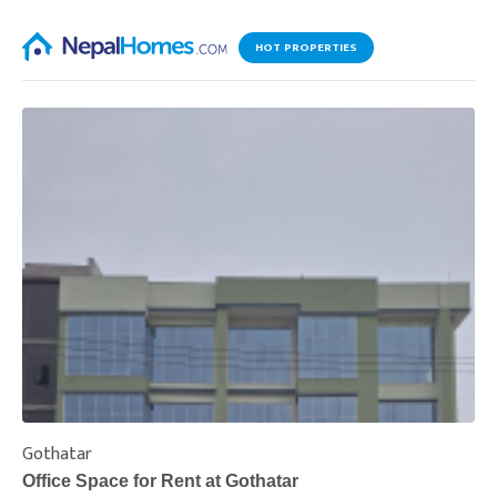
HOT PROPERTIES
Gothatar
S
Office Space for Rent at Gothatar
H