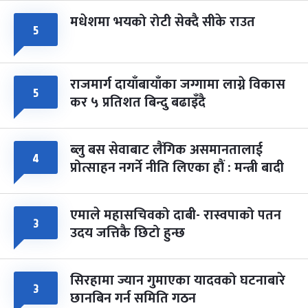
मधेशमा भयको रोटी सेक्दै सीके राउत
५
राजमार्ग दायाँबायाँका जग्गामा लाग्ने विकास
५
कर ५ प्रतिशत बिन्दु बढाइँदै
ब्लु बस सेवाबाट लैंगिक असमानतालाई
४
प्रोत्साहन नगर्ने नीति लिएका हौं : मन्त्री बादी
एमाले महासचिवको दाबी- रास्वपाको पतन
३
उदय जत्तिकै छिटो हुन्छ
सिरहामा ज्यान गुमाएका यादवको घटनाबारे
३
छानबिन गर्न समिति गठन