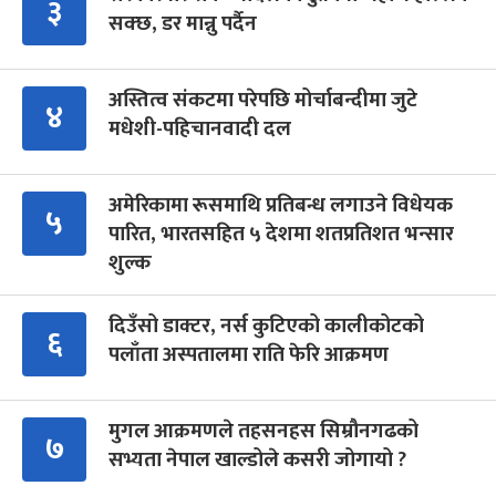
३
सक्छ, डर मान्नु पर्दैन
अस्तित्व संकटमा परेपछि मोर्चाबन्दीमा जुटे
४
मधेशी-पहिचानवादी दल
अमेरिकामा रूसमाथि प्रतिबन्ध लगाउने विधेयक
५
पारित, भारतसहित ५ देशमा शतप्रतिशत भन्सार
शुल्क
दिउँसो डाक्टर, नर्स कुटिएको कालीकोटको
६
पलाँता अस्पतालमा राति फेरि आक्रमण
मुगल आक्रमणले तहसनहस सिम्रौनगढको
७
सभ्यता नेपाल खाल्डोले कसरी जोगायो ?