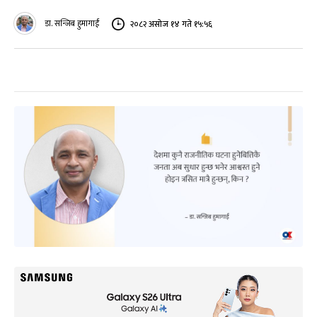
डा. सन्जिब हुमागाईं
२०८२ असोज १४ गते १५:५६