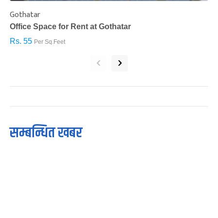
Gothatar
S
Office Space for Rent at Gothatar
H
Rs. 55
R
Per Sq.Feet
‹
›
सम्बन्धित खबर