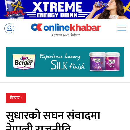
Skip
to
२१ साउन २०८३, बिहीबार
content
विचार :
सुधारको सघन संवादमा
नेपाली राजनीति