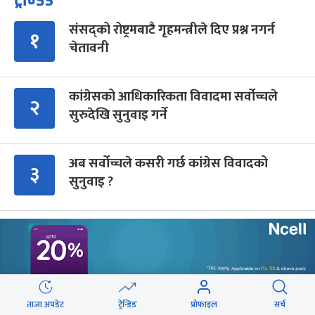
संसद्को रोष्ट्रमबाटै गृहमन्त्रीले दिए प्रश्न नगर्न
१
चेतावनी
कांग्रेसको आधिकारिकता विवादमा सर्वोच्चले
२
सुरुदेखि सुनुवाइ गर्ने
अब सर्वोच्चले कसरी गर्छ कांग्रेस विवादको
३
सुनुवाइ ?
शेरबहादुर देउवा साउन २६ गते स्वदेश फर्किने
४
ब्रोड पिकमा ज्यान गुमाएका युक्तको शव काठमाडौं
५
ताजा अपडेट
ट्रेन्डिङ
प्रोफाइल
सर्च