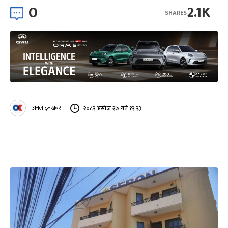
0
2.1K
SHARES
अनलाइनखबर
२०८२ असोज २७ गते १२:२३