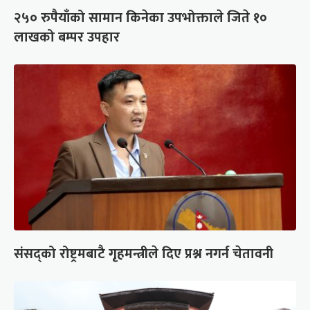
२५० रुपैयाँको सामान किनेका उपभोक्ताले जिते १०
लाखको बम्पर उपहार
संसद्को रोष्ट्रमबाटै गृहमन्त्रीले दिए प्रश्न नगर्न चेतावनी