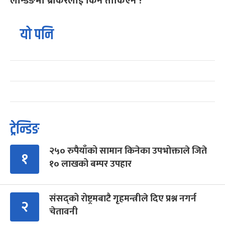
लेन्डिङमा ब्रोकरलाई किन तोकिएन ?
यो पनि
ट्रेन्डिङ
२५० रुपैयाँको सामान किनेका उपभोक्ताले जिते
१
१० लाखको बम्पर उपहार
संसद्को रोष्ट्रमबाटै गृहमन्त्रीले दिए प्रश्न नगर्न
२
चेतावनी