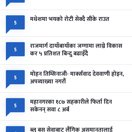
मधेशमा भयको रोटी सेक्दै सीके राउत
५
राजमार्ग दायाँबायाँका जग्गामा लाग्ने विकास
५
कर ५ प्रतिशत बिन्दु बढाइँदै
मोहन तिम्सिनाजी- मार्क्सवाद देववाणी होइन,
५
अपव्याख्या नगरौं
महानगरका १८७ सहकारीले फिर्ता दिन
५
सकेनन् सवा ८ अर्ब
ब्लु बस सेवाबाट लैंगिक असमानतालाई