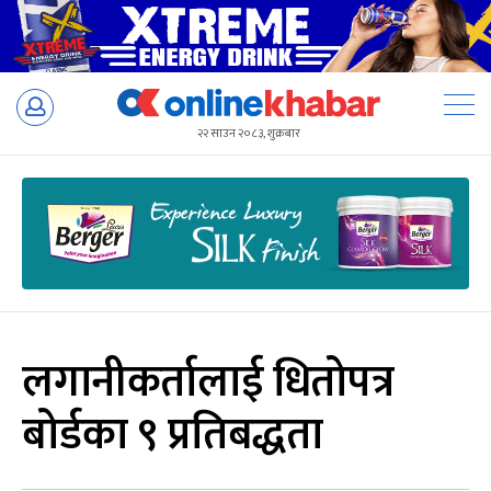
Skip
to
२२ साउन २०८३, शुक्रबार
content
लगानीकर्तालाई धितोपत्र
बोर्डका ९ प्रतिबद्धता