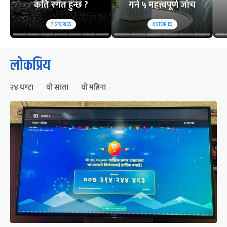
कति रगत हुन्छ ?
गर्ने ५ महत्त्वपूर्ण जाँच
7
STORIES
6
STORIES
लोकप्रिय
२४ घण्टा
यो साता
यो महिना