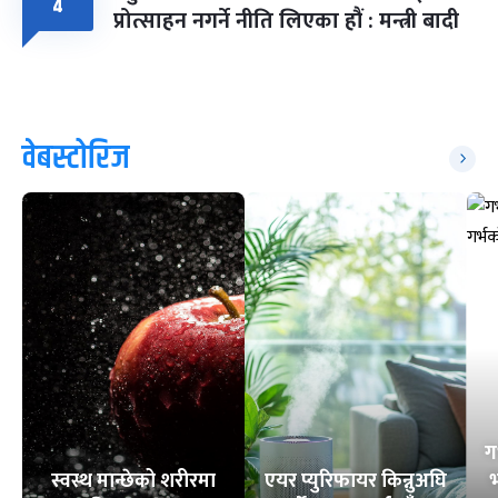
४
प्रोत्साहन नगर्ने नीति लिएका हौं : मन्त्री बादी
वेबस्टोरिज
ग
स्वस्थ मान्छेको शरीरमा
एयर प्युरिफायर किन्नुअघि
भ