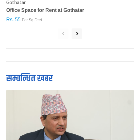
Gothatar
S
Office Space for Rent at Gothatar
H
Rs. 55
R
Per Sq.Feet
‹
›
सम्बन्धित खबर