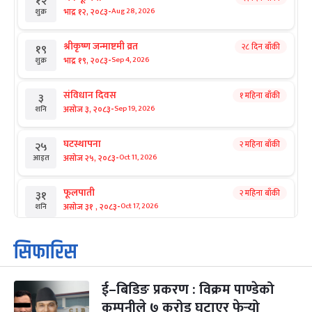
१२
-
भाद्र १२, २०८३
Aug 28, 2026
शुक्र
श्रीकृष्ण जन्माष्टमी व्रत
२८ दिन बाँकी
१९
-
भाद्र १९, २०८३
Sep 4, 2026
शुक्र
संविधान दिवस
१ महिना बाँकी
३
-
असोज ३, २०८३
Sep 19, 2026
शनि
घटस्थापना
२ महिना बाँकी
२५
-
असोज २५, २०८३
Oct 11, 2026
आइत
फूलपाती
२ महिना बाँकी
३१
-
असोज ३१ , २०८३
Oct 17, 2026
शनि
कार्तिक सङ्क्रान्ति
२ महिना बाँकी
१
सिफारिस
-
कार्तिक १, २०८३
Oct 18, 2026
आइत
ई–बिडिङ प्रकरण : विक्रम पाण्डेको
महानवमी
२ महिना बाँकी
३
-
कम्पनीले ७ करोड घटाएर फेर्‍यो
कार्तिक ३, २०८३
Oct 20, 2026
मंगल