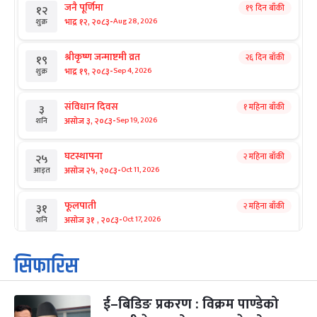
जनै पूर्णिमा
१९ दिन बाँकी
१२
-
भाद्र १२, २०८३
Aug 28, 2026
शुक्र
श्रीकृष्ण जन्माष्टमी व्रत
२६ दिन बाँकी
१९
-
भाद्र १९, २०८३
Sep 4, 2026
शुक्र
संविधान दिवस
१ महिना बाँकी
३
-
असोज ३, २०८३
Sep 19, 2026
शनि
घटस्थापना
२ महिना बाँकी
२५
-
असोज २५, २०८३
Oct 11, 2026
आइत
फूलपाती
२ महिना बाँकी
३१
-
असोज ३१ , २०८३
Oct 17, 2026
शनि
कार्तिक सङ्क्रान्ति
२ महिना बाँकी
१
सिफारिस
-
कार्तिक १, २०८३
Oct 18, 2026
आइत
ई–बिडिङ प्रकरण : विक्रम पाण्डेको
महानवमी
२ महिना बाँकी
३