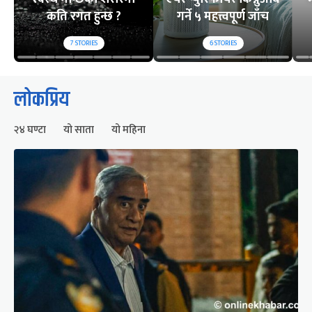
कति रगत हुन्छ ?
गर्ने ५ महत्त्वपूर्ण जाँच
7
STORIES
6
STORIES
लोकप्रिय
२४ घण्टा
यो साता
यो महिना