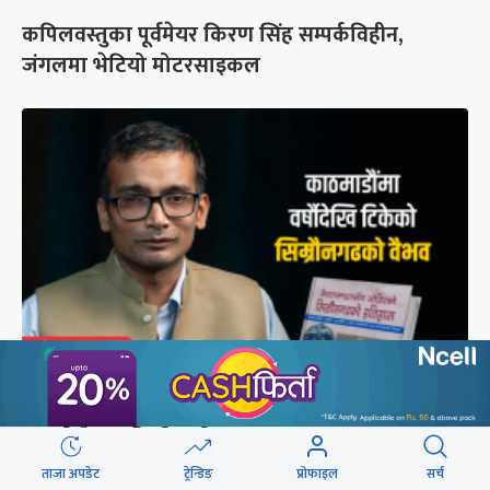
कपिलवस्तुका पूर्वमेयर किरण सिंह सम्पर्कविहीन,
जंगलमा भेटियो मोटरसाइकल
मुगल आक्रमणले तहसनहस सिम्रौनगढको सभ्यता नेपाल
खाल्डोले कसरी जोगायो ?
ताजा अपडेट
ट्रेन्डिङ
प्रोफाइल
सर्च