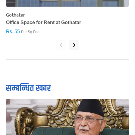
Gothatar
S
Office Space for Rent at Gothatar
H
Rs. 55
R
Per Sq.Feet
‹
›
सम्बन्धित खबर