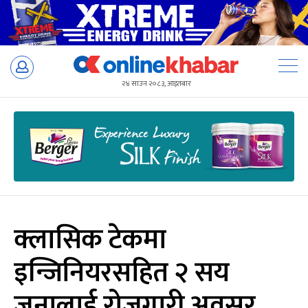
Skip
to
२४ साउन २०८३, आइतबार
content
क्लासिक टेकमा
इन्जिनियरसहित २ सय
जनालाई रोजगारी अवसर