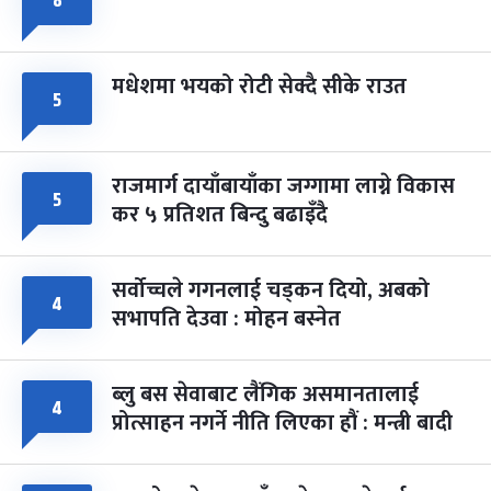
८
मधेशमा भयको रोटी सेक्दै सीके राउत
५
राजमार्ग दायाँबायाँका जग्गामा लाग्ने विकास
५
कर ५ प्रतिशत बिन्दु बढाइँदै
सर्वोच्चले गगनलाई चड्कन दियो, अबको
४
सभापति देउवा : मोहन बस्नेत
ब्लु बस सेवाबाट लैंगिक असमानतालाई
४
प्रोत्साहन नगर्ने नीति लिएका हौं : मन्त्री बादी