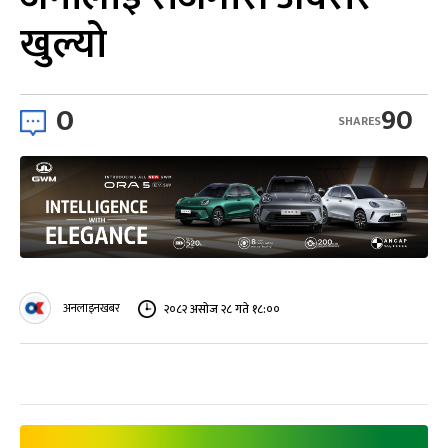
खुल्यो
0
90
SHARES
अनलाइनखबर
२०८२ असोज २८ गते १८:००