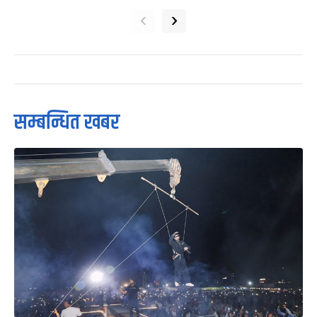
‹
›
सम्बन्धित खबर