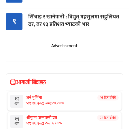
सिँचाइ र खानेपानी : विद्युत् महसुलमा सहुलियत
९
दर, तर १३ प्रतिशत भ्याटको भार
Advertisment
आगामी बिदाहरु
जनै पूर्णिमा
२१ दिन बाँकी
१२
-
भाद्र १२, २०८३
Aug 28, 2026
शुक्र
श्रीकृष्ण जन्माष्टमी व्रत
२८ दिन बाँकी
१९
-
भाद्र १९, २०८३
Sep 4, 2026
शुक्र