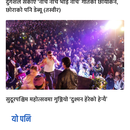
दुर्गेशले सकाए ‘नाच नाच भाइ नाच’ गीतको छायांकन,
छोराको पनि डेब्यू (तस्वीर)
सुदूरपश्चिम महोत्सवमा गुञ्जियो ‘दुश्मन हेरेको हेर्‍यै’
यो पनि