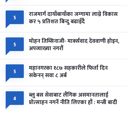
राजमार्ग दायाँबायाँका जग्गामा लाग्ने विकास
५
कर ५ प्रतिशत बिन्दु बढाइँदै
मोहन तिम्सिनाजी- मार्क्सवाद देववाणी होइन,
५
अपव्याख्या नगरौं
महानगरका १८७ सहकारीले फिर्ता दिन
५
सकेनन् सवा ८ अर्ब
ब्लु बस सेवाबाट लैंगिक असमानतालाई
४
प्रोत्साहन नगर्ने नीति लिएका हौं : मन्त्री बादी