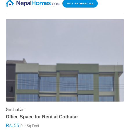
HOT PROPERTIES
Gothatar
S
Office Space for Rent at Gothatar
H
Rs. 55
R
Per Sq.Feet