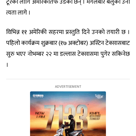
टूरका लागि अमेरिकातर्फ उडेका छन् । मंगलबार बेलुका उनी
त्यता लागे ।
विभिन्न ११ अमेरिकी सहरमा प्रस्तुति दिने उनको तयारी छ ।
पहिलो कार्यक्रम शुक्रबार (१७ अक्टोबर) अस्टिन टेक्सासबाट
सुरु भएर नोभम्बर २२ मा डल्लास टेक्सासमा पुगेर सकिनेछ
।