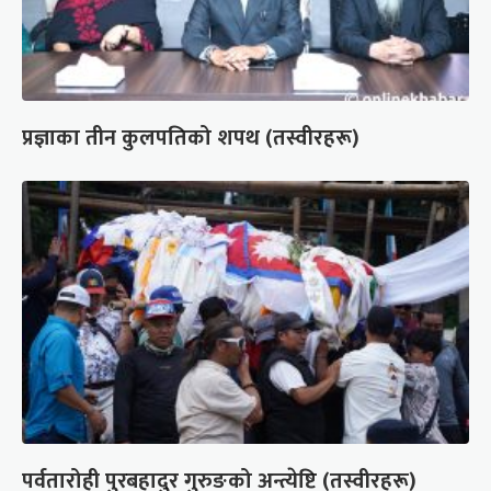
प्रज्ञाका तीन कुलपतिको शपथ (तस्वीरहरू)
पर्वतारोही पुरबहादुर गुरुङको अन्त्येष्टि (तस्वीरहरू)