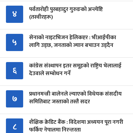
पर्वतारोही पुरबहादुर गुरुङको अन्त्येष्टि
४
(तस्वीरहरू)
सेनाको नाइटभिजन हेलिकप्टर : भीआईपीका
५
लागि उड्छ, जनताको ज्यान बचाउन उड्दैन
कांग्रेस संस्थापन इतर समूहको राष्ट्रिय भेलालाई
६
देउवाले सम्बोधन गर्ने
प्रधानमन्त्री बालेनले ल्याएको विधेयक संसदीय
७
समितिबाट जस्ताको तस्तै सदर
शैक्षिक क्रेडिट बैंक : विदेशमा अध्ययन पूरा नगरी
८
फर्किए नेपालमा निरन्तरता