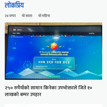
लोकप्रिय
२४ घण्टा
यो साता
यो महिना
२५० रुपैयाँको सामान किनेका उपभोक्ताले जिते १०
लाखको बम्पर उपहार