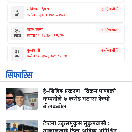
संविधान दिवस
१ महिना बाँकी
३
-
असोज ३, २०८३
Sep 19, 2026
शनि
घटस्थापना
२ महिना बाँकी
२५
-
असोज २५, २०८३
Oct 11, 2026
आइत
फूलपाती
२ महिना बाँकी
३१
-
असोज ३१ , २०८३
Oct 17, 2026
शनि
कार्तिक सङ्क्रान्ति
२ महिना बाँकी
१
सिफारिस
-
कार्तिक १, २०८३
Oct 18, 2026
आइत
ई–बिडिङ प्रकरण : विक्रम पाण्डेको
महानवमी
२ महिना बाँकी
३
-
कम्पनीले ७ करोड घटाएर फेर्‍यो
कार्तिक ३, २०८३
Oct 20, 2026
मंगल
बोलकबोल
विजयादशमी
२ महिना बाँकी
४
-
कार्तिक ४, २०८३
Oct 21, 2026
बुध
टेन्टमा उकुसमुकुस सुकुमवासी :
तत्काललाई ठिक, भविष्य अनिश्चित