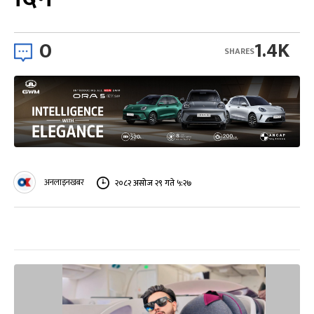
0
1.4K
SHARES
अनलाइनखबर
२०८२ असोज २९ गते ५:२७