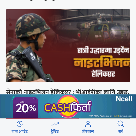
सेनाको नाइटभिजन हेलिकप्टर : भीआईपीका लागि उड्छ,
जनताको ज्यान बचाउन उड्दैन
ताजा अपडेट
ट्रेन्डिङ
प्रोफाइल
सर्च