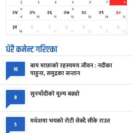
2
3
4
5
6
7
8
अन्तराष्ट्रिय नारी दिवस
७ महिना बाँकी
२४
-
फाल्गुन २४, २०८३
Mar 8, 2027
सोम
२४
२५
२६
२७
२८
२९
३०
9
10
11
12
13
14
15
ग्याल्पो ल्होसार
७ महिना बाँकी
२५
३१
१
२
३
४
५
६
-
फाल्गुन २५, २०८३
Mar 9, 2027
मंगल
16
17
18
19
20
21
22
धेरै कमेन्ट गरिएका
पूर्णिमा व्रत
७ महिना बाँकी
७
-
चैत्र ७, २०८३
Mar 21, 2027
आइत
बाम माछाको रहस्यमय जीवन : नदीका
फागुपूर्णिमा
७ महिना बाँकी
८
१०
पाहुना, समुद्रका सन्तान
-
चैत्र ८, २०८३
Mar 22, 2027
सोम
सुनचाँदीको मूल्य बढ्यो
८
मधेशमा भयको रोटी सेक्दै सीके राउत
५