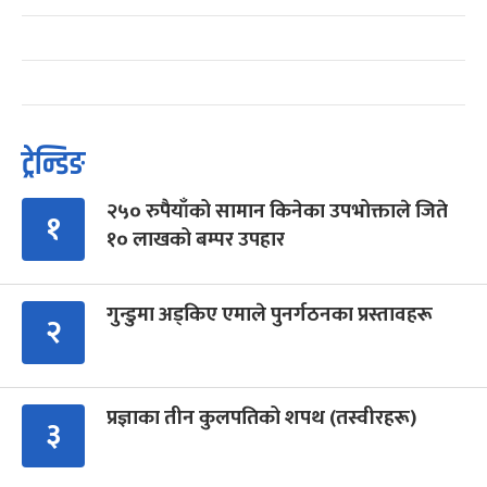
ट्रेन्डिङ
२५० रुपैयाँको सामान किनेका उपभोक्ताले जिते
१
१० लाखको बम्पर उपहार
गुन्डुमा अड्किए एमाले पुनर्गठनका प्रस्तावहरू
२
प्रज्ञाका तीन कुलपतिको शपथ (तस्वीरहरू)
३