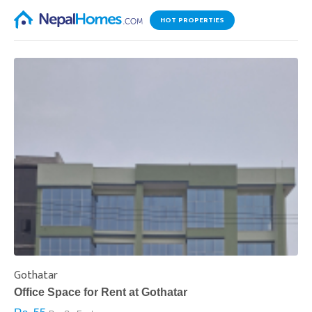
HOT PROPERTIES
Gothatar
S
Office Space for Rent at Gothatar
H