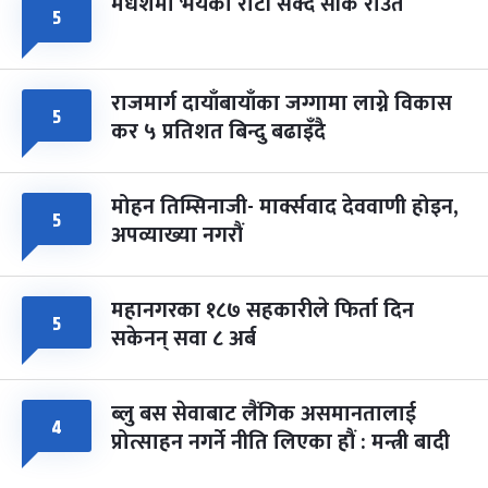
मधेशमा भयको रोटी सेक्दै सीके राउत
५
राजमार्ग दायाँबायाँका जग्गामा लाग्ने विकास
५
कर ५ प्रतिशत बिन्दु बढाइँदै
मोहन तिम्सिनाजी- मार्क्सवाद देववाणी होइन,
५
अपव्याख्या नगरौं
महानगरका १८७ सहकारीले फिर्ता दिन
५
सकेनन् सवा ८ अर्ब
ब्लु बस सेवाबाट लैंगिक असमानतालाई
४
प्रोत्साहन नगर्ने नीति लिएका हौं : मन्त्री बादी