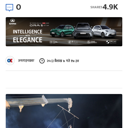
0
4.9K
SHARES
अनलाइनखबर
२०८३ वैशाख ७ गते १७:३४