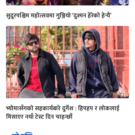
सुदूरपश्चिम महोत्सवमा गुञ्जियो ‘दुश्मन हेरेको हेर्‍यै’
भ्योमासँगको सहकार्यबारे दुर्गेश : हिपहप र लोकलाई
मिसाएर नयाँ टेस्ट दिन चाहन्छौं