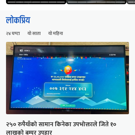
लोकप्रिय
२४ घण्टा
यो साता
यो महिना
२५० रुपैयाँको सामान किनेका उपभोक्ताले जिते १०
लाखको बम्पर उपहार