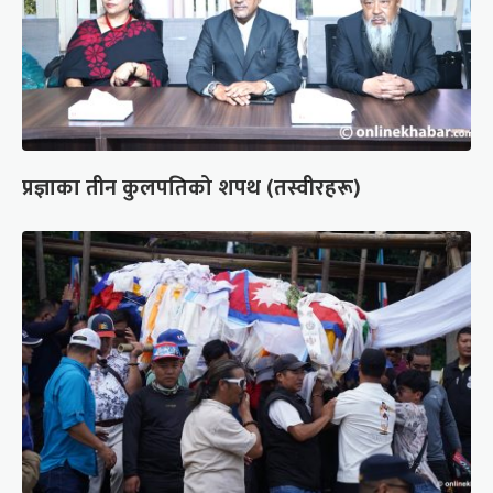
प्रज्ञाका तीन कुलपतिको शपथ (तस्वीरहरू)