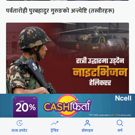
पर्वतारोही पुरबहादुर गुरुङको अन्त्येष्टि (तस्वीरहरू)
सेनाको नाइटभिजन हेलिकप्टर : भीआईपीका लागि उड्छ,
जनताको ज्यान बचाउन उड्दैन
ताजा अपडेट
ट्रेन्डिङ
प्रोफाइल
सर्च