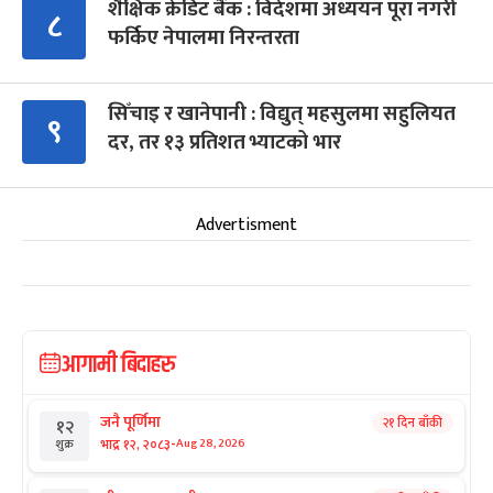
शैक्षिक क्रेडिट बैंक : विदेशमा अध्ययन पूरा नगरी
८
फर्किए नेपालमा निरन्तरता
सिँचाइ र खानेपानी : विद्युत् महसुलमा सहुलियत
९
दर, तर १३ प्रतिशत भ्याटको भार
Advertisment
आगामी बिदाहरु
जनै पूर्णिमा
२१ दिन बाँकी
१२
-
भाद्र १२, २०८३
Aug 28, 2026
शुक्र