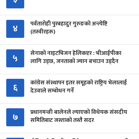
पर्वतारोही पुरबहादुर गुरुङको अन्त्येष्टि
४
(तस्वीरहरू)
सेनाको नाइटभिजन हेलिकप्टर : भीआईपीका
५
लागि उड्छ, जनताको ज्यान बचाउन उड्दैन
कांग्रेस संस्थापन इतर समूहको राष्ट्रिय भेलालाई
६
देउवाले सम्बोधन गर्ने
प्रधानमन्त्री बालेनले ल्याएको विधेयक संसदीय
७
समितिबाट जस्ताको तस्तै सदर