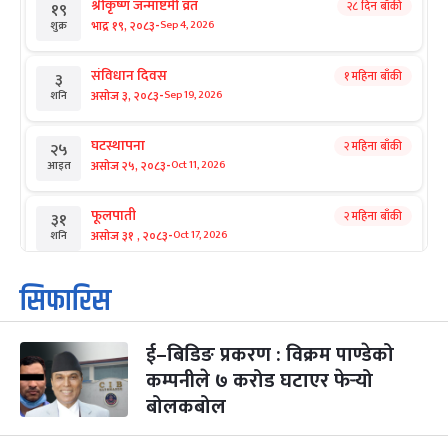
श्रीकृष्ण जन्माष्टमी व्रत
२८ दिन बाँकी
१९
-
भाद्र १९, २०८३
Sep 4, 2026
शुक्र
संविधान दिवस
१ महिना बाँकी
३
-
असोज ३, २०८३
Sep 19, 2026
शनि
घटस्थापना
२ महिना बाँकी
२५
-
असोज २५, २०८३
Oct 11, 2026
आइत
फूलपाती
२ महिना बाँकी
३१
-
असोज ३१ , २०८३
Oct 17, 2026
शनि
कार्तिक सङ्क्रान्ति
२ महिना बाँकी
१
सिफारिस
-
कार्तिक १, २०८३
Oct 18, 2026
आइत
ई–बिडिङ प्रकरण : विक्रम पाण्डेको
महानवमी
२ महिना बाँकी
३
-
कम्पनीले ७ करोड घटाएर फेर्‍यो
कार्तिक ३, २०८३
Oct 20, 2026
मंगल
बोलकबोल
विजयादशमी
२ महिना बाँकी
४
-
कार्तिक ४, २०८३
Oct 21, 2026
बुध