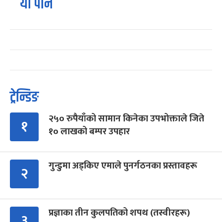
यो पनि
ट्रेन्डिङ
२५० रुपैयाँको सामान किनेका उपभोक्ताले जिते
१
१० लाखको बम्पर उपहार
गुन्डुमा अड्किए एमाले पुनर्गठनका प्रस्तावहरू
२
प्रज्ञाका तीन कुलपतिको शपथ (तस्वीरहरू)
३