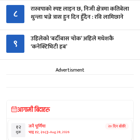
रास्वपाको स्पष्ट लाइन छ, निजी क्षेत्रमा कतिबेला
८
थुन्ला भन्ने त्रास हुन दिन हुँदैन : रवि लामिछाने
उहिलेको ‘बर्दीबास चोक’ अहिले मधेशकै
९
‘कनेक्टिभिटी हब’
Advertisment
आगामी बिदाहरु
जनै पूर्णिमा
२० दिन बाँकी
१२
-
भाद्र १२, २०८३
Aug 28, 2026
शुक्र