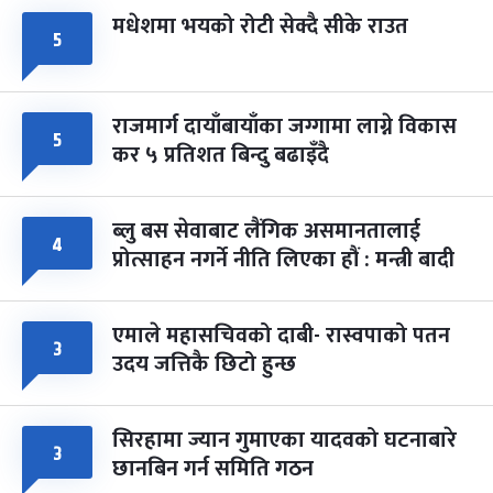
मधेशमा भयको रोटी सेक्दै सीके राउत
५
राजमार्ग दायाँबायाँका जग्गामा लाग्ने विकास
५
कर ५ प्रतिशत बिन्दु बढाइँदै
ब्लु बस सेवाबाट लैंगिक असमानतालाई
४
प्रोत्साहन नगर्ने नीति लिएका हौं : मन्त्री बादी
एमाले महासचिवको दाबी- रास्वपाको पतन
३
उदय जत्तिकै छिटो हुन्छ
सिरहामा ज्यान गुमाएका यादवको घटनाबारे
३
छानबिन गर्न समिति गठन