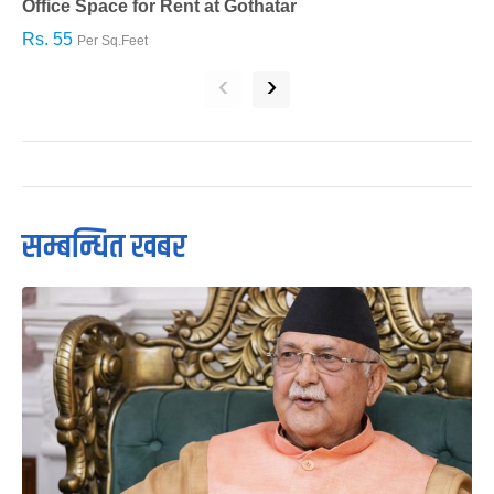
Office Space for Rent at Gothatar
H
Rs. 55
R
Per Sq.Feet
‹
›
सम्बन्धित खबर