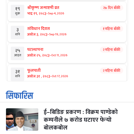
श्रीकृष्ण जन्माष्टमी व्रत
२७ दिन बाँकी
१९
-
भाद्र १९, २०८३
Sep 4, 2026
शुक्र
संविधान दिवस
१ महिना बाँकी
३
-
असोज ३, २०८३
Sep 19, 2026
शनि
घटस्थापना
२ महिना बाँकी
२५
-
असोज २५, २०८३
Oct 11, 2026
आइत
फूलपाती
२ महिना बाँकी
३१
-
असोज ३१ , २०८३
Oct 17, 2026
शनि
कार्तिक सङ्क्रान्ति
२ महिना बाँकी
१
सिफारिस
-
कार्तिक १, २०८३
Oct 18, 2026
आइत
ई–बिडिङ प्रकरण : विक्रम पाण्डेको
महानवमी
२ महिना बाँकी
३
-
कम्पनीले ७ करोड घटाएर फेर्‍यो
कार्तिक ३, २०८३
Oct 20, 2026
मंगल
बोलकबोल
विजयादशमी
२ महिना बाँकी