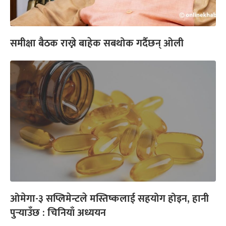
समीक्षा बैठक राख्ने बाहेक सबथोक गर्दैछन् ओली
ओमेगा-३ सप्लिमेन्टले मस्तिष्कलाई सहयोग होइन, हानी
पुर्‍याउँछ : चिनियाँ अध्ययन