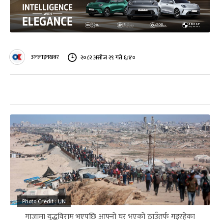
अनलाइनखबर
२०८२ असोज २९ गते ६:४०
Photo Credit : UN
गाजामा युद्धविराम भएपछि आफ्नो घर भएको ठाउँतर्फ गइरहेका