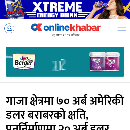
Skip
to
२३ साउन २०८३, शनिबार
content
गाजा क्षेत्रमा ७० अर्ब अमेरिकी
डलर बराबरको क्षति,
पुनर्निर्माणमा २० अर्ब डलर