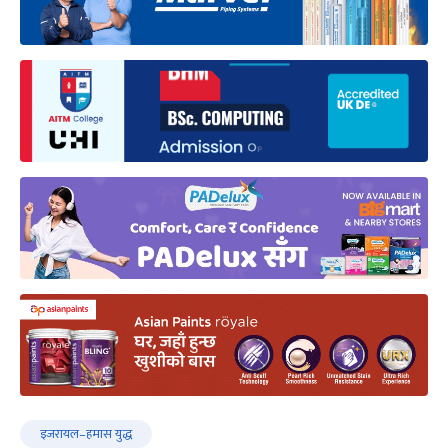
इजरायल–हमास युद्ध