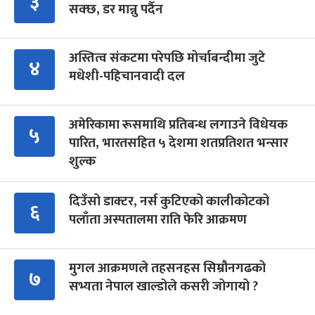
३
सक्छ, डर मान्नु पर्दैन
अस्तित्व संकटमा परेपछि मोर्चाबन्दीमा जुटे
४
मधेशी-पहिचानवादी दल
अमेरिकामा रूसमाथि प्रतिबन्ध लगाउने विधेयक
५
पारित, भारतसहित ५ देशमा शतप्रतिशत भन्सार
शुल्क
दिउँसो डाक्टर, नर्स कुटिएको कालीकोटको
६
पलाँता अस्पतालमा राति फेरि आक्रमण
मुगल आक्रमणले तहसनहस सिम्रौनगढको
७
सभ्यता नेपाल खाल्डोले कसरी जोगायो ?