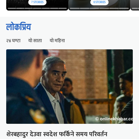
7
STORIES
6
STORIES
लोकप्रिय
२४ घण्टा
यो साता
यो महिना
शेरबहादुर देउवा स्वदेश फर्किने समय परिवर्तन