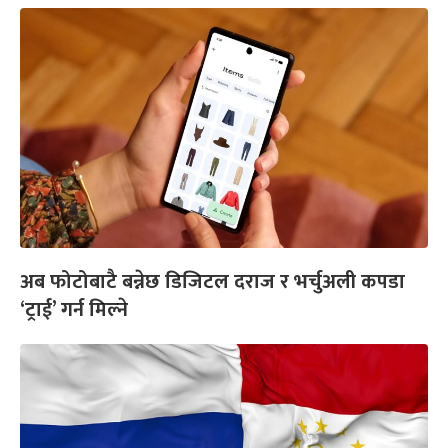
अब फोटोबाटै बन्नेछ डिजिटल दराज र भर्चुअली कपडा
‘ट्राई’ गर्न मिल्ने