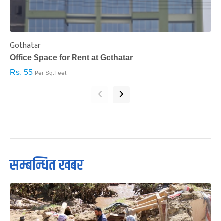
Gothatar
S
Office Space for Rent at Gothatar
H
Rs. 55
R
Per Sq.Feet
‹
›
सम्बन्धित खबर