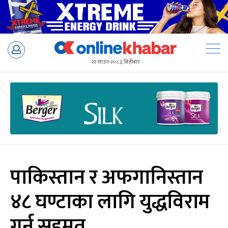
Skip
to
२१ साउन २०८३, बिहीबार
content
पाकिस्तान र अफगानिस्तान
४८ घण्टाका लागि युद्धविराम
गर्न सहमत