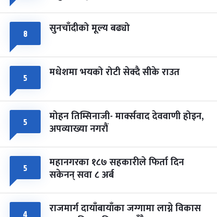
सुनचाँदीको मूल्य बढ्यो
८
मधेशमा भयको रोटी सेक्दै सीके राउत
५
मोहन तिम्सिनाजी- मार्क्सवाद देववाणी होइन,
५
अपव्याख्या नगरौं
महानगरका १८७ सहकारीले फिर्ता दिन
५
सकेनन् सवा ८ अर्ब
राजमार्ग दायाँबायाँका जग्गामा लाग्ने विकास
४