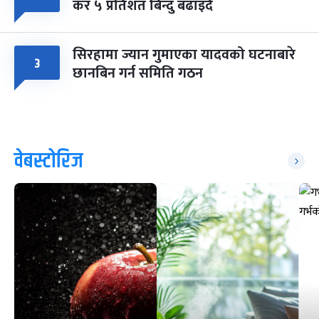
कर ५ प्रतिशत बिन्दु बढाइँदै
सिरहामा ज्यान गुमाएका यादवको घटनाबारे
३
छानबिन गर्न समिति गठन
वेबस्टोरिज