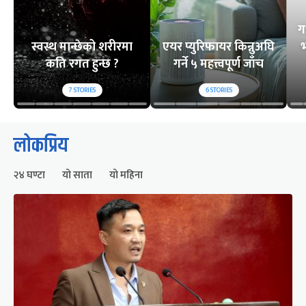
ग
स्वस्थ मान्छेको शरीरमा
एयर प्युरिफायर किन्नुअघि
भ
कति रगत हुन्छ ?
गर्ने ५ महत्त्वपूर्ण जाँच
7
STORIES
6
STORIES
लोकप्रिय
२४ घण्टा
यो साता
यो महिना