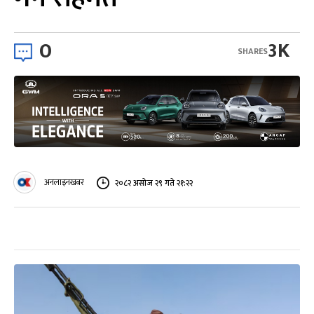
0
3K
SHARES
अनलाइनखबर
२०८२ असोज २९ गते २१:२२