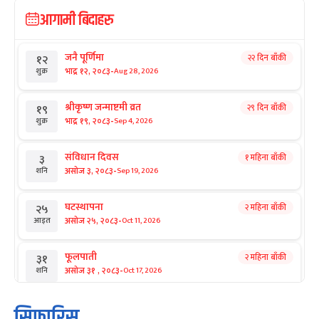
आगामी बिदाहरु
जनै पूर्णिमा
२२ दिन बाँकी
१२
-
भाद्र १२, २०८३
Aug 28, 2026
शुक्र
श्रीकृष्ण जन्माष्टमी व्रत
२९ दिन बाँकी
१९
-
भाद्र १९, २०८३
Sep 4, 2026
शुक्र
संविधान दिवस
१ महिना बाँकी
३
-
असोज ३, २०८३
Sep 19, 2026
शनि
घटस्थापना
२ महिना बाँकी
२५
-
असोज २५, २०८३
Oct 11, 2026
आइत
फूलपाती
२ महिना बाँकी
३१
-
असोज ३१ , २०८३
Oct 17, 2026
शनि
कार्तिक सङ्क्रान्ति
२ महिना बाँकी
१
सिफारिस