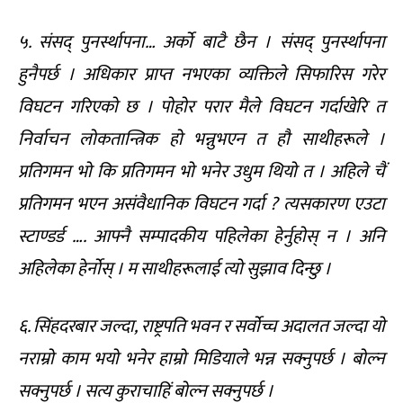
५. संसद् पुनर्स्थापना… अर्को बाटै छैन । संसद् पुनर्स्थापना
हुनैपर्छ । अधिकार प्राप्त नभएका व्यक्तिले सिफारिस गरेर
विघटन गरिएको छ । पोहोर परार मैले विघटन गर्दाखेरि त
निर्वाचन लोकतान्त्रिक हो भन्नुभएन त हौ साथीहरूले ।
प्रतिगमन भो कि प्रतिगमन भो भनेर उधुम थियो त । अहिले चैं
प्रतिगमन भएन असंवैधानिक विघटन गर्दा ? त्यसकारण एउटा
स्टाण्डर्ड …. आफ्नै सम्पादकीय पहिलेका हेर्नुहोस् न । अनि
अहिलेका हेर्नोस् । म साथीहरूलाई त्यो सुझाव दिन्छु ।
६. सिंहदरबार जल्दा, राष्ट्रपति भवन र सर्वोच्च अदालत जल्दा यो
नराम्रो काम भयो भनेर हाम्रो मिडियाले भन्न सक्नुपर्छ । बोल्न
सक्नुपर्छ । सत्य कुराचाहिं बोल्न सक्नुपर्छ ।