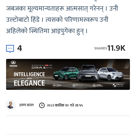
जबजका मूल्यमान्यताहरू आत्मसात् गरेनन् । उनी
उल्टोबाटो हिंडे । त्यसको परिणामस्वरूप उनी
अहिलेको स्थितिमा आइपुगेका हुन् ।
4
11.9K
SHARES
अरुण बराल
२०८२ कात्तिक १० गते २१:५५