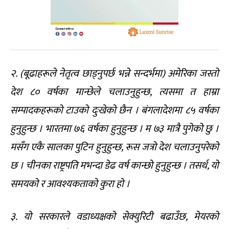
२. (बूढाहरूले नेतृत्व छाड्नुपर्छ भन्ने सन्दर्भमा) अमेरिका जस्तो
देश ८० वर्षका मान्छेले चलाउनुहुन्छ, त्यसमा त हाम्रा
सम्पादकहरूको टाउको दुःखेको छैन । बंगलादेशमा ८५ वर्षका
हुनुहुन्छ । भारतमा ७६ वर्षका हुनुहुन्छ । म ७३ मात्रै पुगेको छु ।
मसँग एकै सालका पुटिन हुनुहुन्छ, रूस जत्रो देश चलाउनुपरेको
छ । चीनका राष्ट्रपति मभन्दा डेढ वर्ष कान्छो हुनुहुन्छ । तसर्थ, यो
समयको र आवश्यकताको कुरा हो ।
३. यो सरकारले वडाध्यक्षको सेक्युरिटी बढाउँछ, मेयरको