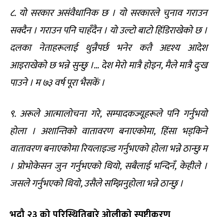
८. यो सरकार असंवैधानिक छ । यो सरकारले चुनाव गराउन
सक्दैन । गराउन पनि चाहँदैन । यो उल्टो बाटो हिंडिराखेको छ ।
दलका नेताहरूलाई थुन्नैपर्छ भनेर कतै अदृश्य आदेश
आइराखेको छ भन्ने सुन्छु ।… देश मेरो मात्रै होइन, मैले मात्रै दुःख
पाउने । म ७३ वर्ष पूरा भैसकें ।
९. अरूले आत्मालोचना गरे, सम्पादकज्यूहरूले पनि गर्नुभयो
होला । अशान्तिको वातावरण बनाएकोमा, हिंसा भड्किने
वातावरण बनाएकोमा रियलाइज्ड गर्नुभएको होला भन्ने ठान्छु म
। प्रोभोकेसन जुन गर्नुभएको थियो, सबैलाई भन्दिनँ, केहीले ।
जसले गर्नुभएको थियो, उसैले सम्झिनुहोला भन्ने ठान्छु ।
भदौ २३ को परिस्थितिबारे ओलीको स्पष्टीकरण