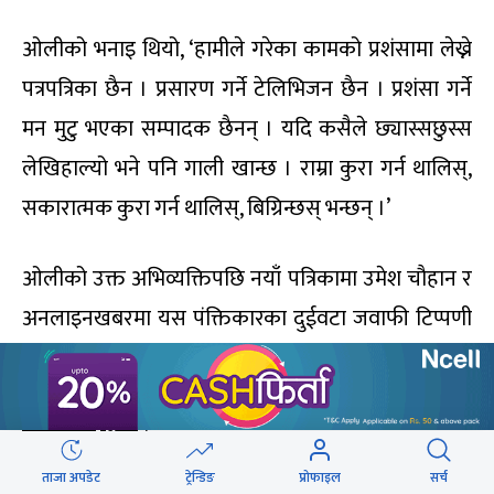
ओलीको भनाइ थियो, ‘हामीले गरेका कामको प्रशंसामा लेख्ने
पत्रपत्रिका छैन । प्रसारण गर्ने टेलिभिजन छैन । प्रशंसा गर्ने
मन मुटु भएका सम्पादक छैनन् । यदि कसैले छ्यास्सछुस्स
लेखिहाल्यो भने पनि गाली खान्छ । राम्रा कुरा गर्न थालिस्,
सकारात्मक कुरा गर्न थालिस्, बिग्रिन्छस् भन्छन् ।’
ओलीको उक्त अभिव्यक्तिपछि नयाँ पत्रिकामा उमेश चौहान र
अनलाइनखबरमा यस पंक्तिकारका दुईवटा जवाफी टिप्पणी
प्रकाशित भएका थिए । अनलाइखबरमा ‘
ओलीको
स्टालिनपथ : मुटु छ भने नडराए हुन्छ
’ शीर्षकमा टिप्पणी
छापिएको थियो ।
ताजा अपडेट
ट्रेन्डिङ
प्रोफाइल
सर्च