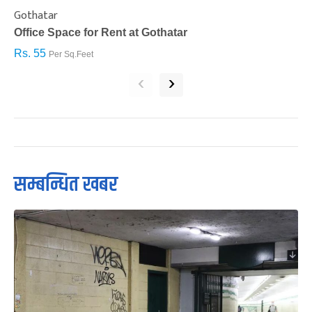
Gothatar
S
Office Space for Rent at Gothatar
H
Rs. 55
R
Per Sq.Feet
‹
›
सम्बन्धित खबर