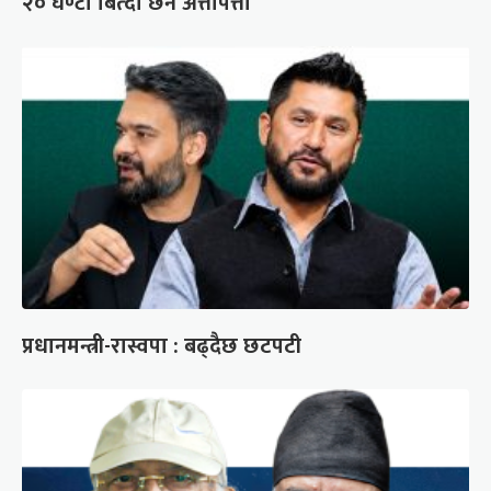
२० घण्टा बित्दा छैन अत्तोपत्तो
प्रधानमन्त्री-रास्वपा : बढ्दैछ छटपटी