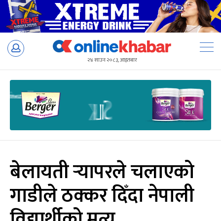
Skip
to
२४ साउन २०८३, आइतबार
content
बेलायती र्‍यापरले चलाएको
गाडीले ठक्कर दिँदा नेपाली
विद्यार्थीको मृत्यु