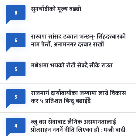
सुनचाँदीको मूल्य बढ्यो
८
रास्वपा सांसद ढकाल भन्छन्- सिंहदरबारको
६
नाम फेरौं, अनामनगर दरबार राखौं
मधेशमा भयको रोटी सेक्दै सीके राउत
५
राजमार्ग दायाँबायाँका जग्गामा लाग्ने विकास
५
कर ५ प्रतिशत बिन्दु बढाइँदै
ब्लु बस सेवाबाट लैंगिक असमानतालाई
४
प्रोत्साहन नगर्ने नीति लिएका हौं : मन्त्री बादी