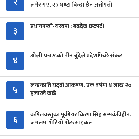
२
लगेर गए, २० घण्टा बित्दा छैन अत्तोपत्तो
प्रधानमन्त्री-रास्वपा : बढ्दैछ छटपटी
३
ओली-प्रचण्डको तीन बुँदेले प्रदेशपिच्छे संकट
४
लन्डनप्रति घट्दो आकर्षण, एक वर्षमा ४ लाख २०
५
हजारले छाडे
कपिलवस्तुका पूर्वमेयर किरण सिंह सम्पर्कविहीन,
६
जंगलमा भेटियो मोटरसाइकल