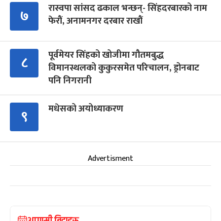
रास्वपा सांसद ढकाल भन्छन्- सिंहदरबारको नाम
७
फेरौं, अनामनगर दरबार राखौं
पूर्वमेयर सिंहको खोजीमा गौतमबुद्ध
८
विमानस्थलको कुकुरसमेत परिचालन, ड्रोनबाट
पनि निगरानी
मधेसको अयोध्याकरण
९
Advertisment