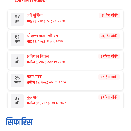
आगामी बिदाहरु
जनै पूर्णिमा
१९ दिन बाँकी
१२
-
भाद्र १२, २०८३
Aug 28, 2026
शुक्र
श्रीकृष्ण जन्माष्टमी व्रत
२६ दिन बाँकी
१९
-
भाद्र १९, २०८३
Sep 4, 2026
शुक्र
संविधान दिवस
१ महिना बाँकी
३
-
असोज ३, २०८३
Sep 19, 2026
शनि
घटस्थापना
२ महिना बाँकी
२५
-
असोज २५, २०८३
Oct 11, 2026
आइत
फूलपाती
२ महिना बाँकी
३१
-
असोज ३१ , २०८३
Oct 17, 2026
शनि
कार्तिक सङ्क्रान्ति
२ महिना बाँकी
१
सिफारिस
-
कार्तिक १, २०८३
Oct 18, 2026
आइत