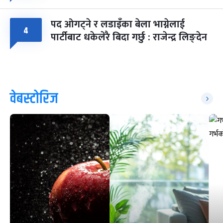
पद ओगट्ने र लडाइँका बेला भाग्नेलाई
४
पार्टीबाट धकेलेरै बिदा गर्छु : राजेन्द्र लिङ्देन
वेबस्टोरिज