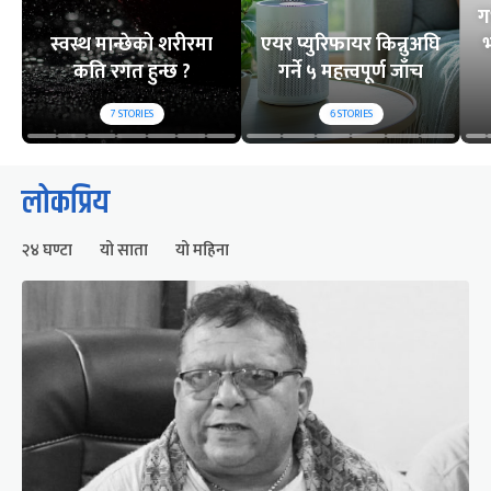
ग
स्वस्थ मान्छेको शरीरमा
एयर प्युरिफायर किन्नुअघि
भ
कति रगत हुन्छ ?
गर्ने ५ महत्त्वपूर्ण जाँच
7
STORIES
6
STORIES
लोकप्रिय
२४ घण्टा
यो साता
यो महिना