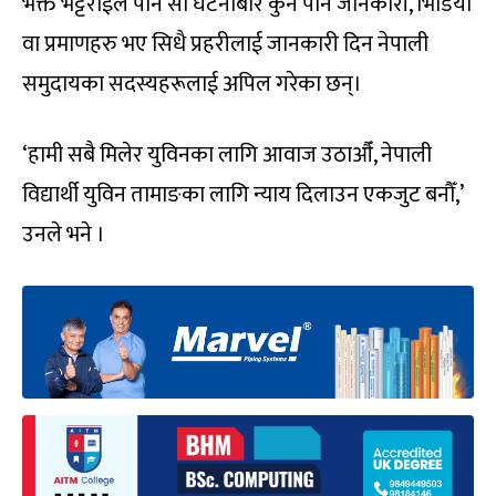
भक्त भट्टराईले पनि सो घटनाबारे कुनै पनि जानकारी, भिडियो
वा प्रमाणहरु भए सिधै प्रहरीलाई जानकारी दिन नेपाली
समुदायका सदस्यहरूलाई अपिल गरेका छन्।
‘हामी सबै मिलेर युविनका लागि आवाज उठाऔँ, नेपाली
विद्यार्थी युविन तामाङका लागि न्याय दिलाउन एकजुट बनौँ,’
उनले भने ।