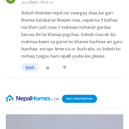
२०८३ वैशाख ८ गते १०:२०
Bidesh bhandaa nepal nai swargaq chaa..kai gari
khanee batabaran bhayee maa...nepal.ma 9 kathaa
ma kheti pati maa 3 mahinaa mehanat gardaa
barsaa din lai khanaa pugchaa.. bideah maa ek dui
mahinaa kaam na garne ho bhanee bachnaa ani garo
hunchaa.. europe America or Australia...so bidesh ko
mohaq tyagau hami epal8 youba lee..please..
Reply
HOT PROPERTIES