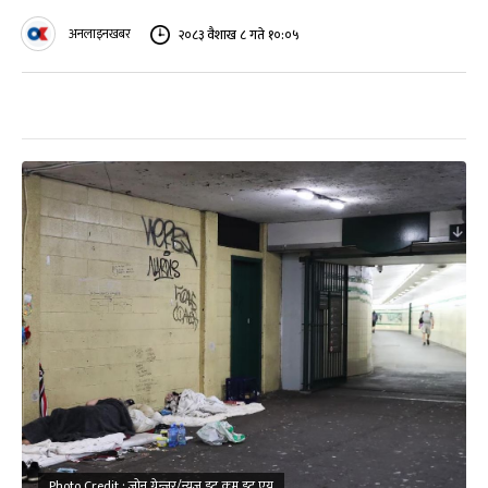
अनलाइनखबर
२०८३ वैशाख ८ गते १०:०५
Photo Credit : जोन ग्रेन्जर/न्यूज डट कम डट एयू