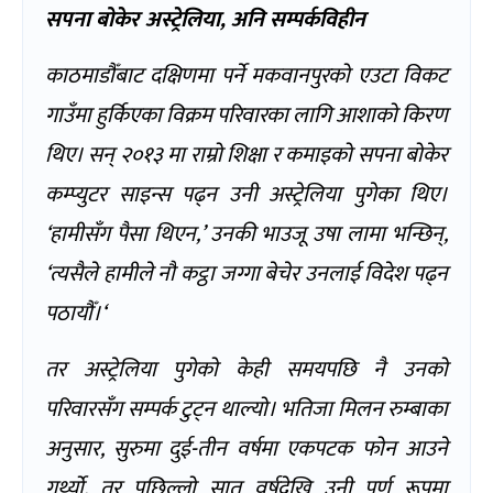
सपना बोकेर अस्ट्रेलिया
,
अनि सम्पर्कविहीन
काठमाडौँबाट दक्षिणमा पर्ने मकवानपुरको एउटा विकट
गाउँमा हुर्किएका विक्रम परिवारका लागि आशाको किरण
थिए। सन् २०१३ मा राम्रो शिक्षा र कमाइको सपना बोकेर
कम्प्युटर साइन्स पढ्न उनी अस्ट्रेलिया पुगेका थिए।
‘
हामीसँग पैसा थिएन
,’
उनकी भाउजू उषा लामा भन्छिन्
,
‘
त्यसैले हामीले नौ कट्ठा जग्गा बेचेर उनलाई विदेश पढ्न
पठायौँ।
‘
तर अस्ट्रेलिया पुगेको केही समयपछि नै उनको
परिवारसँग सम्पर्क टुट्न थाल्यो। भतिजा मिलन रुम्बाका
अनुसार
,
सुरुमा दुई-तीन वर्षमा एकपटक फोन आउने
गर्थ्यो
,
तर पछिल्लो सात वर्षदेखि उनी पूर्ण रूपमा