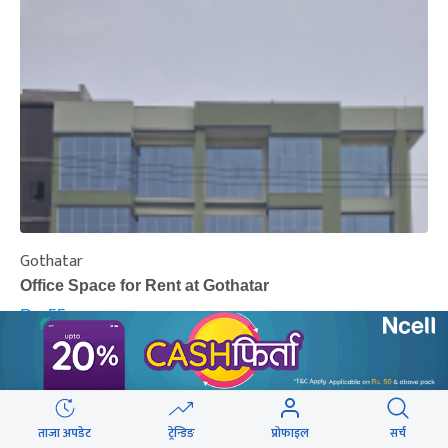
Gothatar
S
Office Space for Rent at Gothatar
H
Rs. 55
R
Per Sq.Feet
‹
›
ताजा अपडेट
ट्रेन्डिङ
प्रोफाइल
सर्च