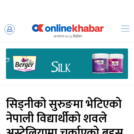
Skip
to
२१ साउन २०८३, बिहीबार
content
सिड्नीको सुरुङमा भेटिएको
नेपाली विद्यार्थीको शवले
अस्ट्रेलियामा चर्काएको बहस