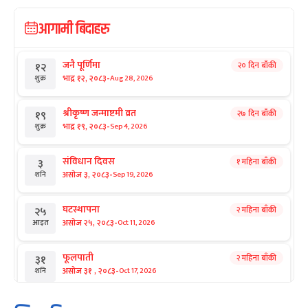
आगामी बिदाहरु
जनै पूर्णिमा
२० दिन बाँकी
१२
-
भाद्र १२, २०८३
Aug 28, 2026
शुक्र
श्रीकृष्ण जन्माष्टमी व्रत
२७ दिन बाँकी
१९
-
भाद्र १९, २०८३
Sep 4, 2026
शुक्र
संविधान दिवस
१ महिना बाँकी
३
-
असोज ३, २०८३
Sep 19, 2026
शनि
घटस्थापना
२ महिना बाँकी
२५
-
असोज २५, २०८३
Oct 11, 2026
आइत
फूलपाती
२ महिना बाँकी
३१
-
असोज ३१ , २०८३
Oct 17, 2026
शनि
कार्तिक सङ्क्रान्ति
२ महिना बाँकी