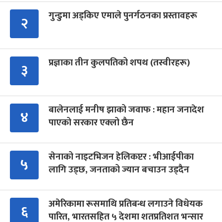
गुन्डुमा अड्किए एमाले पुनर्गठनका प्रस्तावहरू
२
प्रज्ञाका तीन कुलपतिको शपथ (तस्वीरहरू)
३
बालेनलाई मनीष झाको जवाफ : महान जनादेश
४
पाएको सरकार एक्लो छैन
सेनाको नाइटभिजन हेलिकप्टर : भीआईपीका
५
लागि उड्छ, जनताको ज्यान बचाउन उड्दैन
अमेरिकामा रूसमाथि प्रतिबन्ध लगाउने विधेयक
६
पारित, भारतसहित ५ देशमा शतप्रतिशत भन्सार