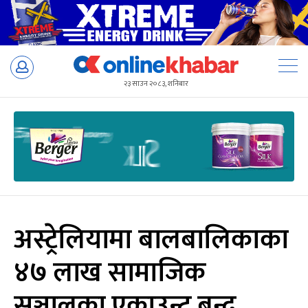
Skip
to
२३ साउन २०८३, शनिबार
content
अस्ट्रेलियामा बालबालिकाका
४७ लाख सामाजिक
सञ्जालका एकाउन्ट बन्द