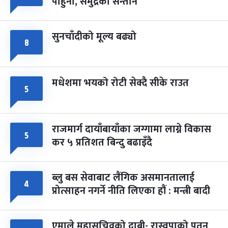
पाहुना, समुद्रका सन्तान
-
चैत्र ८, २०८३
Mar 22, 2027
सोम
सुनचाँदीको मूल्य बढ्यो
८
मधेशमा भयको रोटी सेक्दै सीके राउत
५
राजमार्ग दायाँबायाँका जग्गामा लाग्ने विकास
५
कर ५ प्रतिशत बिन्दु बढाइँदै
ब्लु बस सेवाबाट लैंगिक असमानतालाई
४
प्रोत्साहन नगर्ने नीति लिएका हौं : मन्त्री बादी
एमाले महासचिवको दाबी- रास्वपाको पतन