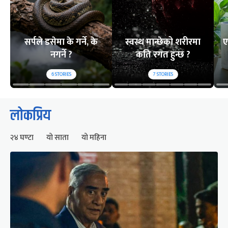
सर्पले डसेमा के गर्ने, के
स्वस्थ मान्छेको शरीरमा
ए
नगर्ने ?
कति रगत हुन्छ ?
6
STORIES
7
STORIES
लोकप्रिय
२४ घण्टा
यो साता
यो महिना