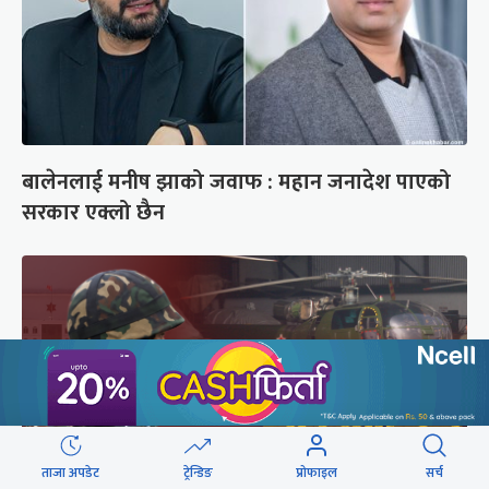
बालेनलाई मनीष झाको जवाफ : महान जनादेश पाएको
सरकार एक्लो छैन
ताजा अपडेट
ट्रेन्डिङ
प्रोफाइल
सर्च