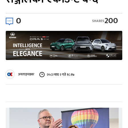
0
200
SHARES
अनलाइनखबर
२०८२ माघ २ गते १८:१७