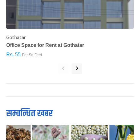
Gothatar
S
Office Space for Rent at Gothatar
H
Rs. 55
R
Per Sq.Feet
‹
›
सम्बन्धित खबर