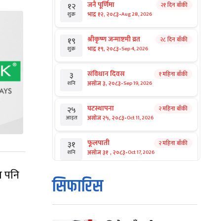
जनै पूर्णिमा
२१ दिन बाँकी
१२
-
भाद्र १२, २०८३
Aug 28, 2026
शुक्र
श्रीकृष्ण जन्माष्टमी व्रत
२८ दिन बाँकी
१९
-
भाद्र १९, २०८३
Sep 4, 2026
शुक्र
संविधान दिवस
१ महिना बाँकी
३
-
असोज ३, २०८३
Sep 19, 2026
शनि
घटस्थापना
२ महिना बाँकी
२५
-
असोज २५, २०८३
Oct 11, 2026
आइत
फूलपाती
२ महिना बाँकी
३१
-
असोज ३१ , २०८३
Oct 17, 2026
शनि
म पनि
कार्तिक सङ्क्रान्ति
२ महिना बाँकी
१
सिफारिस
-
कार्तिक १, २०८३
Oct 18, 2026
आइत
महानवमी
२ महिना बाँकी
३