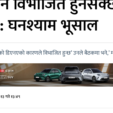
 विभाजित हुनसक्छ,
ु : घनश्याम भूसाल
ो डिएनएको कारणले विभाजित हुन्छ’ उनले बैठकमा भने,’ म पन
 १३ गते १३:४९