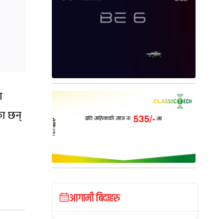
ा
का छन्
आगामी बिदाहरु