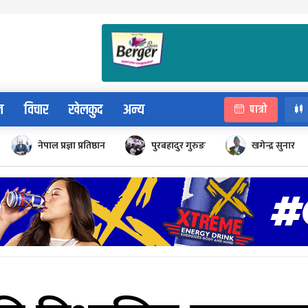
न
विचार
खेलकुद
अन्य
पात्रो
नेपाल प्रज्ञा प्रतिष्ठान
पुरबहादुर गुरुङ
खगेन्द्र सुनार