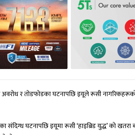
 ड्रोन अवरोध र तोडफोडका घटनापछि इयूले रूसी नागरिकहरूक
ा संदिग्ध घटनापछि इयूमा रूसी ‘हाइब्रिड युद्ध’ को खतरा 