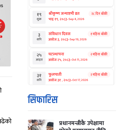
श्रीकृष्ण जन्माष्टमी व्रत
२८ दिन बाँकी
१९
-
भाद्र १९, २०८३
Sep 4, 2026
शुक्र
संविधान दिवस
१ महिना बाँकी
३
-
असोज ३, २०८३
Sep 19, 2026
शनि
घटस्थापना
२ महिना बाँकी
२५
-
असोज २५, २०८३
Oct 11, 2026
आइत
फूलपाती
२ महिना बाँकी
३१
-
असोज ३१ , २०८३
Oct 17, 2026
शनि
ो
कार्तिक सङ्क्रान्ति
२ महिना बाँकी
१
सिफारिस
-
कार्तिक १, २०८३
Oct 18, 2026
आइत
महानवमी
२ महिना बाँकी
३
बढेको
-
कार्तिक ३, २०८३
Oct 20, 2026
मंगल
प्रधानमन्त्रीकै उपेक्षामा