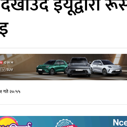
 देखाउँदै इयूद्वारा
ाइ
१ गते २०:५५