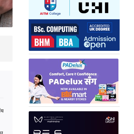
्णय
का