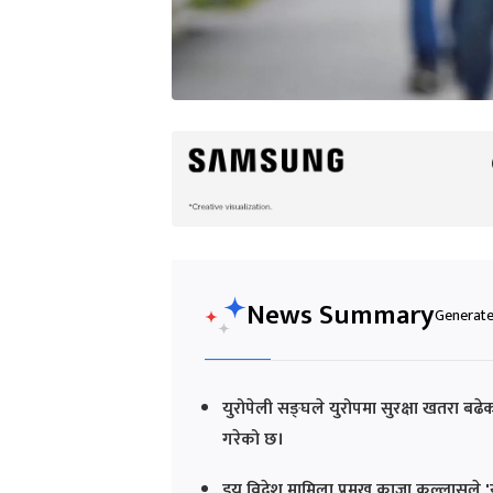
News Summary
Generated
युरोपेली सङ्घले युरोपमा सुरक्षा खतरा बढेक
गरेको छ।
इयू विदेश मामिला प्रमुख काजा कल्लासले 'युरोप