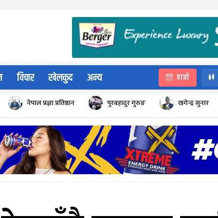
न
विचार
खेलकुद
अन्य
पात्रो
नेपाल प्रज्ञा प्रतिष्ठान
पुरबहादुर गुरुङ
खगेन्द्र सुनार