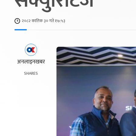
सेक्युरिटिज
२०८२ कात्तिक ३० गते १७:५३
अनलाइनखबर
SHARES