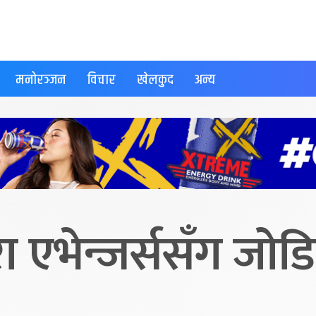
मनोरञ्जन
विचार
खेलकुद
अन्य
एभेन्जर्ससँग जोडि