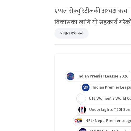
हालै सोल्टीमा एक कार्यक्रमबीच पोख
सिइओ भावना लिम्बुबीच औपचारिक ह
खेलकुदको विकासतर्फ एक महत्वप
एप्पल सेक्युरिटीजकी अध्यक्ष ऋचा 
विकासका लागि यो सहकार्य गरेक