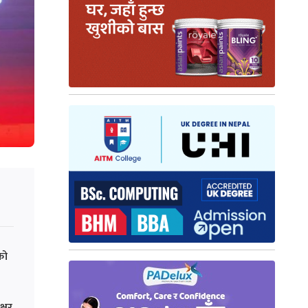
को
क्षर