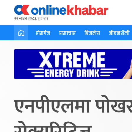
२२ साउन २०८३, शुक्रबार
होमपेज
समाचार
बिजनेस
जीवनशैली
एनपीएलमा पोखरा 