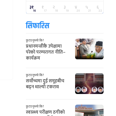
३१
१
२
३
४
५
६
16
17
18
19
20
21
22
सिफारिस
छुटाउनुभयो कि?
प्रधानमन्त्रीकै उपेक्षामा
परेको परम्परागत नीति–
कार्यक्रम
छुटाउनुभयो कि?
सर्वोच्चमा दुई समूहबीच
बढ्न थाल्यो टकराव
छुटाउनुभयो कि?
स्वास्थ्य परीक्षण ठगीको