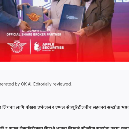
erated by OK AI. Editorially reviewed.
मियर लिगका लागि पोखरा एभेन्जर्स र एप्पल सेक्युरिटीजबीच सहकार्य सम्झौता भए
पाठी र एप्पल सेक्युरिटीजका सिइओ भावना लिम्बुले सोल्टीमा सम्झौता पत्रमा हस्ता