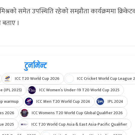
रा एभेन्जर्सका अध्यक्ष सुबोध त्रिपाठी र एप्पल सेक्युरिटीज
स्ताक्षर भएको यो सम्झौता नेपाली क्रिकेट तथा समग्र
ूर्ण र ऐतिहासिक कदमका रूपमा हेरिएको छ।
मिश्रको समेत उपस्थिति रहेको सम्झौता कार्यक्रममा क्रिकेट
ो बताए ।