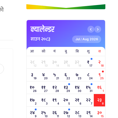
क्यालेन्डर
साउन २०८३
Jul
Aug 2026
/
आ
सो
मं
बु
बि
शु
श
२८
२९
३०
३१
३२
१
२
का
12
13
14
15
16
17
18
३
४
५
६
७
८
९
19
20
21
22
23
24
25
१०
११
१२
१३
१४
१५
१६
26
27
28
29
30
31
1
१७
१८
१९
२०
२१
२२
२३
को
2
3
4
5
6
7
8
२४
२५
२६
२७
२८
२९
३०
9
10
11
12
13
14
15