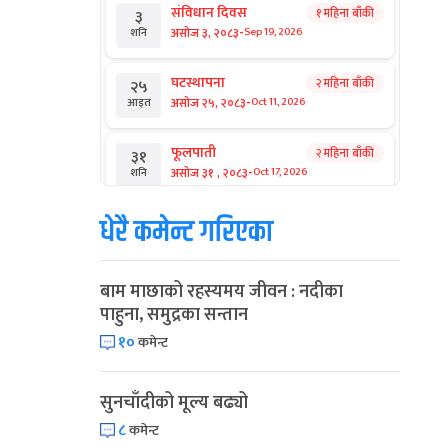
संविधान दिवस
१ महिना बाँकी
३
-
असोज ३, २०८३
Sep 19, 2026
शनि
घटस्थापना
२ महिना बाँकी
२५
-
असोज २५, २०८३
Oct 11, 2026
आइत
फूलपाती
२ महिना बाँकी
३१
-
असोज ३१ , २०८३
Oct 17, 2026
शनि
धेरै कमेन्ट गरिएका
कार्तिक सङ्क्रान्ति
२ महिना बाँकी
१
-
कार्तिक १, २०८३
Oct 18, 2026
आइत
बाम माछाको रहस्यमय जीवन : नदीका
महानवमी
२ महिना बाँकी
३
पाहुना, समुद्रका सन्तान
-
कार्तिक ३, २०८३
Oct 20, 2026
मंगल
१०
कमेन्ट
विजयादशमी
२ महिना बाँकी
४
-
कार्तिक ४, २०८३
Oct 21, 2026
बुध
सुनचाँदीको मूल्य बढ्यो
८
कमेन्ट
पापा‌ङ्कुशा एकादशी व्रत
२ महिना बाँकी
५